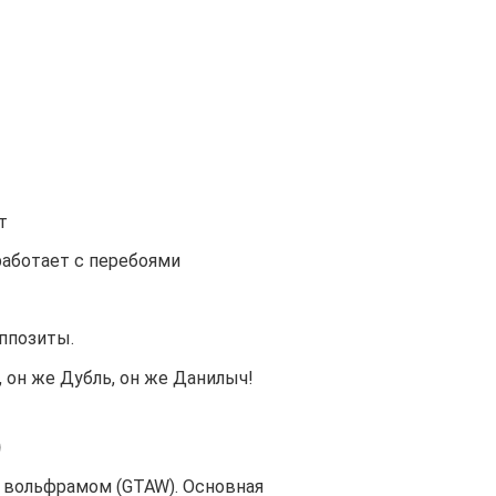
т
работает с перебоями
ппозиты.
 он же Дубль, он же Данилыч!
)
а вольфрамом (GTAW). Основная