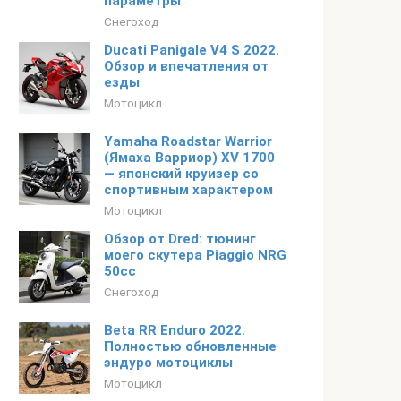
параметры
Снегоход
Ducati Panigale V4 S 2022.
Обзор и впечатления от
езды
Мотоцикл
Yamaha Roadstar Warrior
(Ямаха Варриор) XV 1700
— японский круизер со
спортивным характером
Мотоцикл
Обзор от Dred: тюнинг
моего скутера Piaggio NRG
50сс
Снегоход
Beta RR Enduro 2022.
Полностью обновленные
эндуро мотоциклы
Мотоцикл