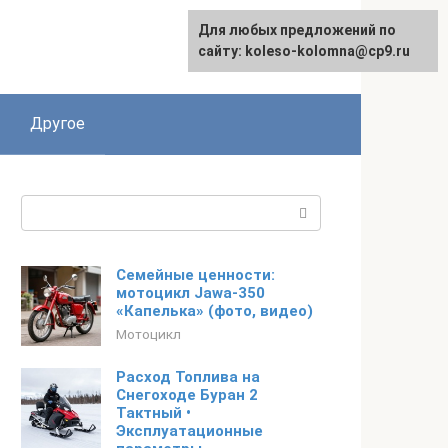
Для любых предложений по
сайту: koleso-kolomna@cp9.ru
Другое
Поиск:
Семейные ценности:
мотоцикл Jawa-350
«Капелька» (фото, видео)
Мотоцикл
Расход Топлива на
Снегоходе Буран 2
Тактный •
Эксплуатационные