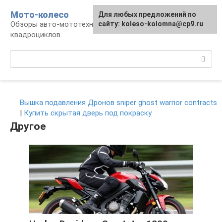
Перейти
Мото-колесо
Для любых предложений по
к
Обзоры авто-мототехники, снегоходов,
сайту: koleso-kolomna@cp9.ru
контенту
квадроциклов
Поиск:
Вышка подавления Дронов sniper ghost warrior contracts
|
Купить скрытая дверь под покраску
Другое