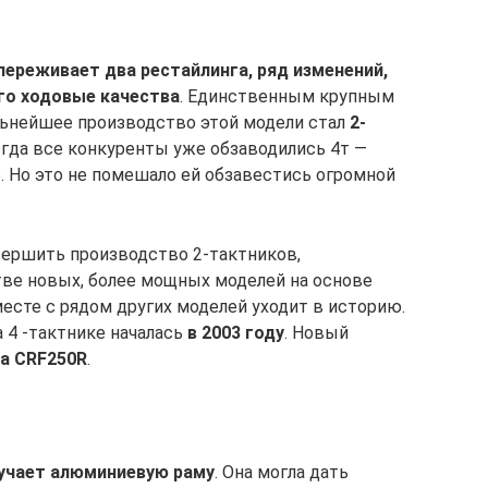
переживает два рестайлинга, ряд изменений,
го ходовые качества
. Единственным крупным
льнейшее производство этой модели стал
2-
 когда все конкуренты уже обзаводились 4т —
. Но это не помешало ей обзавестись огромной
вершить производство 2-тактников,
ве новых, более мощных моделей на основе
есте с рядом других моделей уходит в историю.
 4 -тактнике началась
в 2003 году
. Новый
a CRF250R
.
лучает алюминиевую раму
. Она могла дать