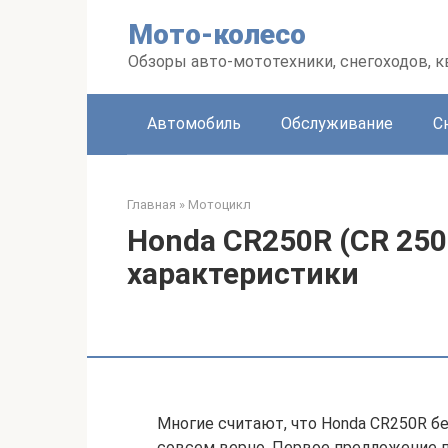
Перейти
Мото-колесо
к
контенту
Обзоры авто-мототехники, снегоходов, 
Автомобиль
Обслуживание
С
Главная
»
Мотоцикл
Honda CR250R (CR 250
характеристики
Многие считают, что Honda CR250R бер
совсем верно. Первое предложение п