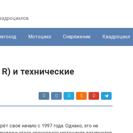
квадроциклов
негоход
Мотоцикл
Снаряжение
Квадроцикл
 R) и технические
ёт своё начало с 1997 года. Однако, это не
родажи этого кроссового мотоцикла датируется