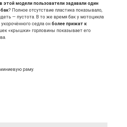
в этой модели пользователи задавали один
обак
? Полное отсутствие пластика показывало,
идеть — пустота. В то же время бак у мотоцикла
т укорочённого седла он
более прижат к
ашек «крышки» горловины показывает его
ва.
юминиевую раму.