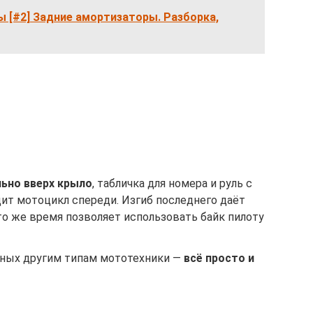
 [#2] Задние амортизаторы. Разборка,
ьно вверх крыло
, табличка для номера и руль с
ит мотоцикл спереди. Изгиб последнего даёт
то же время позволяет использовать байк пилоту
нных другим типам мототехники —
всё просто и