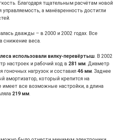
гкость. Благодаря тщательным расчётам новой
я управляемость, а манёвренность достигли
тей.
лась дважды – в 2000 и 2002 годах. Все
а снижение веса.
леса использовали вилку-перевёртыш
. В 2002
ктр настроек и рабочий ход в
281 мм
. Диаметр
я гоночных нагрузок и составил
46 мм
. Заднее
ый амортизатор, который крепится на
е имеет все возможные настройки, а длина
вляла
219 мм
.
 можно было отнести минимум электроники,