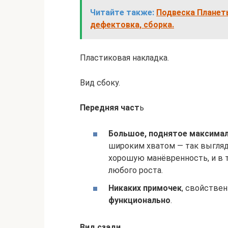
Читайте также:
Подвеска Планеты
дефектовка, сборка.
Пластиковая накладка.
Вид сбоку.
Передняя част
ь
Большое, поднятое максимал
широким хватом — так выгляд
хорошую манёвренность, и в 
любого роста.
Никаких примочек
, свойстве
функционально
.
Вид сзади