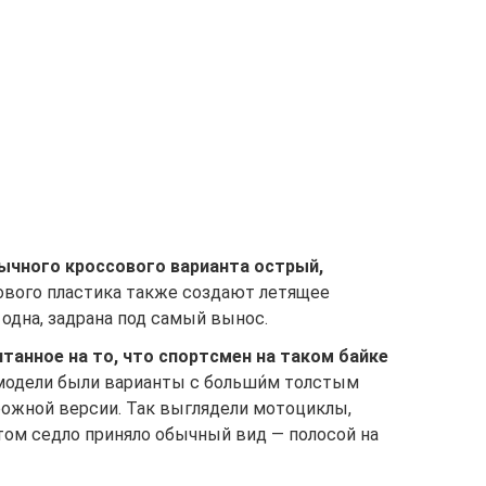
бычного кроссового варианта острый,
кового пластика также создают летящее
 одна, задрана под самый вынос.
танное на то, что спортсмен на таком байке
 модели были варианты с больши́м толстым
ожной версии. Так выглядели мотоциклы,
том седло приняло обычный вид — полосой на