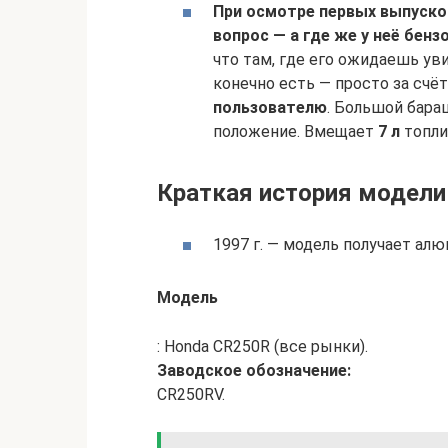
При осмотре первых выпуско
вопрос — а где же у неё бенз
что там, где его ожидаешь ув
конечно есть — просто за счё
пользователю
. Большой бар
положение. Вмещает
7 л
топли
Краткая история модели
1997 г. — модель получает ал
Модель
: Honda CR250R (все рынки).
Заводское обозначение:
CR250RV.