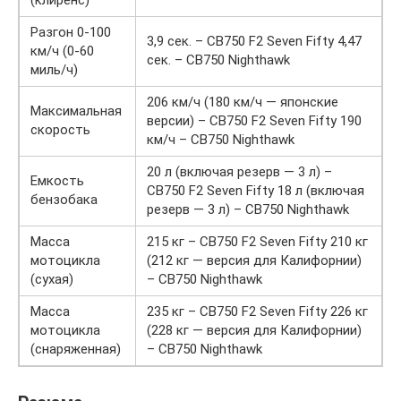
(клиренс)
Разгон 0-100
3,9 сек. – CB750 F2 Seven Fifty 4,47
км/ч (0-60
сек. – CB750 Nighthawk
миль/ч)
206 км/ч (180 км/ч — японские
Максимальная
версии) – CB750 F2 Seven Fifty 190
скорость
км/ч – CB750 Nighthawk
20 л (включая резерв — 3 л) –
Емкость
CB750 F2 Seven Fifty 18 л (включая
бензобака
резерв — 3 л) – CB750 Nighthawk
Масса
215 кг – CB750 F2 Seven Fifty 210 кг
мотоцикла
(212 кг — версия для Калифорнии)
(сухая)
– CB750 Nighthawk
Масса
235 кг – CB750 F2 Seven Fifty 226 кг
мотоцикла
(228 кг — версия для Калифорнии)
(снаряженная)
– CB750 Nighthawk