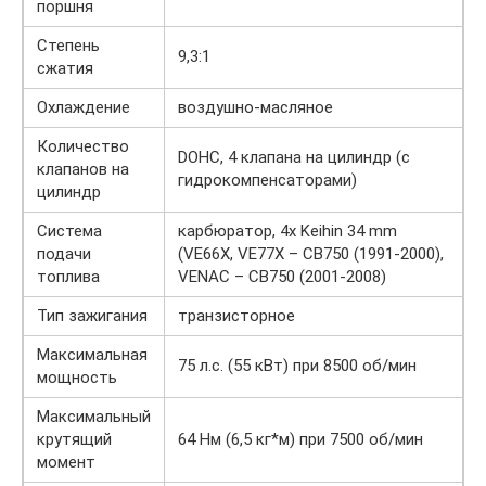
поршня
Степень
9,3:1
сжатия
Охлаждение
воздушно-масляное
Количество
DOHC, 4 клапана на цилиндр (с
клапанов на
гидрокомпенсаторами)
цилиндр
Система
карбюратор, 4x Keihin 34 mm
подачи
(VE66X, VE77X – CB750 (1991-2000),
топлива
VENAC – CB750 (2001-2008)
Тип зажигания
транзисторное
Максимальная
75 л.с. (55 кВт) при 8500 об/мин
мощность
Максимальный
крутящий
64 Нм (6,5 кг*м) при 7500 об/мин
момент