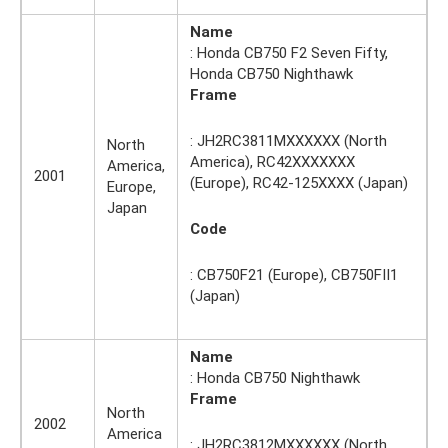
Name
: Honda CB750 F2 Seven Fifty,
Honda CB750 Nighthawk
Frame
: JH2RC3811MXXXXXX (North
North
America), RC42XXXXXXX
America,
2001
(Europe), RC42-125XXXX (Japan)
Europe,
Japan
Code
: CB750F21 (Europe), CB750FII1
(Japan)
Name
: Honda CB750 Nighthawk
Frame
North
2002
America
: JH2RC3812MXXXXXX (North