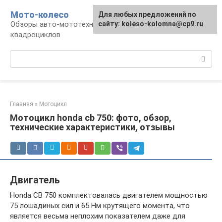
Перейти
Мото-колесо
Для любых предложений по
к
Обзоры авто-мототехники, снегоходов,
сайту: koleso-kolomna@cp9.ru
контенту
квадроциклов
Поиск:
Главная
»
Мотоцикл
Мотоцикл honda cb 750: фото, обзор,
технические характеристики, отзывы
Двигатель
Honda CB 750 комплектовалась двигателем мощностью
75 лошадиных сил и 65 Нм крутящего момента, что
является весьма неплохим показателем даже для