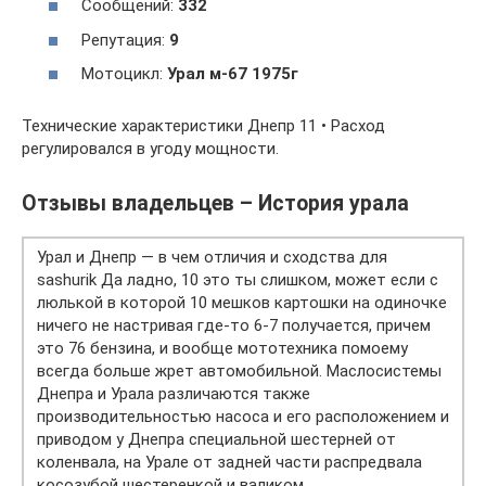
Сообщений:
332
Репутация:
9
Мотоцикл:
Урал м-67 1975г
Технические характеристики Днепр 11 • Расход
регулировался в угоду мощности.
Отзывы владельцев – История урала
Урал и Днепр — в чем отличия и сходства для
sashurik Да ладно, 10 это ты слишком, может если с
люлькой в которой 10 мешков картошки на одиночке
ничего не настривая где-то 6-7 получается, причем
это 76 бензина, и вообще мототехника помоему
всегда больше жрет автомобильной. Маслосистемы
Днепра и Урала различаются также
производительностью насоса и его расположением и
приводом у Днепра специальной шестерней от
коленвала, на Урале от задней части распредвала
косозубой шестеренкой и валиком.