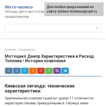
Перейти
Мото-колесо
Для любых предложений по
к
Обзоры авто-мототехники, снегоходов,
сайту: koleso-kolomna@cp9.ru
контенту
квадроциклов
Поиск:
Главная
»
Снаряжение
Мотоцикл Днепр Характеристики и Расход
Топлива • История появления
Киевская легенда: технические
характеристики
Оригинальная комплектация мт днепр 11 отличается
характеристиками, приведёнными в таблице ниже: