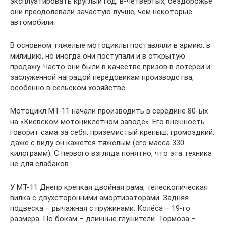
эксплуатировать круглый год; в-четвертых, бездорожье
они преодолевали зачастую лучше, чем некоторые
автомобили.
В основном тяжелые мотоциклы поставляли в армию, в
милицию, но иногда они поступали и в открытую
продажу. Часто они были в качестве призов в лотереи и
заслуженной наградой передовикам производства,
особенно в сельском хозяйстве.
Мотоцикл МТ-11 начали производить в середине 80-ых
на «Киевском мотоциклетном заводе». Его внешность
говорит сама за себя: приземистый крепыш, громоздкий,
даже с виду он кажется тяжелым (его масса 330
килограмм). С первого взгляда понятно, что эта техника
не для слабаков.
У МТ-11 Днепр крепкая двойная рама, телескопическая
вилка с двухсторонними амортизаторами. Задняя
подвеска – рычажная с пружинами. Колёса – 19-го
размера. По бокам – длинные глушители. Тормоза –