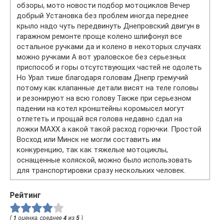
обзоры, мото новости подбор мотоциклов Вечер
добрый Установка без проблем иногда переднее
крыло надо чуть передвинуть Днепровский двигун в
гаражном ремонте проще колено шлифонул все
остальное ручками да и колено в некоторых случаях
можно ручками А вот ураловское без серьезных
приспособ и горы отсутствующих частей не одолеть
Но Урал тише благодаря головам Днепр гремучий
потому как клапанные детали висят на теле головы
и резонируют на всю голову Также при серьезном
падении на котел кронштейны коромысел могут
отлететь и прощай вся голова недавно сдал на
ложки MAXX а какой такой расход горючки. Простой
Восход или Минск не могли составить им
конкуренцию, так как тяжелые мотоциклы,
оснащенные коляской, можно было использовать
для транспортировки сразу нескольких человек.
Рейтинг
(
1
оценка, среднее
4
из
5
)