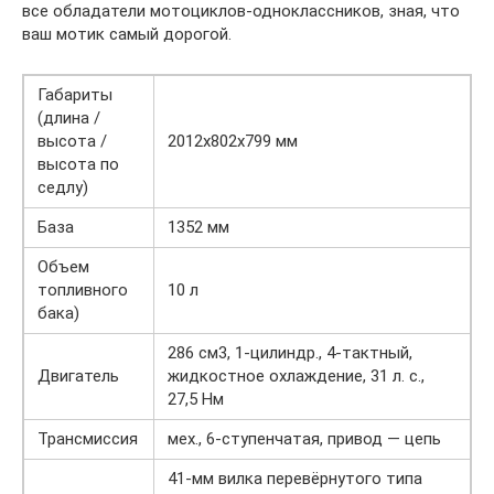
все обладатели мотоциклов-одноклассников, зная, что
ваш мотик самый дорогой.
Габариты
(длина /
высота /
2012х802х799 мм
высота по
седлу)
База
1352 мм
Объем
топливного
10 л
бака)
286 см3, 1‑цилиндр., 4‑тактный,
Двигатель
жидкостное охлаждение, 31 л. с.,
27,5 Нм
Трансмиссия
мех., 6-ступенчатая, привод — цепь
41‑мм вилка перевёрнутого типа