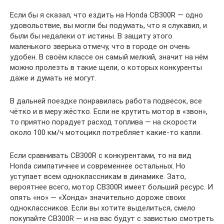
Если бы я сказал, что ездить на Honda CB300R — одно
удовольствие, вы могли бы подумать, что я слукавил, и
были бы недалеки от истины. В защиту этого
маленького зверька отмечу, что в городе он очень
удобен. В своём классе он самый мелкий, значит на нём
можно пролезть в такие щели, о которых конкуренты
даже и думать не могут.
В дальней поездке понравилась работа подвесок, все
чётко и в меру жёстко. Если не крутить мотор в «звон»,
то приятно порадует расход топлива — на скорости
около 100 км/ч мотоцикл потребляет какие-то капли.
Если сравнивать CB300R с конкурентами, то на вид
Honda симпатичнее и современнее остальных. Но
уступает всем одноклассникам в динамике. Зато,
вероятнее всего, мотор CB300R имеет больший ресурс. И
опять «но» — «Хонда» значительно дороже своих
одноклассников. Если вы хотите выделиться, смело
покупайте CB300R — и на вас будут с завистью смотреть