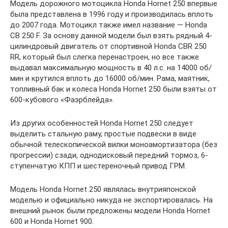
Модель дорожного мотоцикла Honda Hornet 250 впервые
была представлена в 1996 году и производилась вплоть
до 2007 года. Мотоцикл также имел название — Honda
CB 250 F. За основу данной модели был взять рядный 4-
цилиндровый двигатель от спортивной Honda CBR 250
RR, который был слегка перенастроен, но все также
выдавал максимальную мощность в 40 л.с. на 14000 об/
мин и крутился вплоть до 16000 об/мин. Рама, маятник,
топливный бак и колеса Honda Hornet 250 были взяты от
600-кубового «Фаэрблейда».
Из других особенностей Honda Hornet 250 следует
выделить стальную раму, простые подвески в виде
обычной телескопической вилки моноамортизатора (без
прогрессии) сзади, однодисковый передний тормоз, 6-
ступенчатую КПП и шестереночный привод ГРМ.
Модель Honda Hornet 250 являлась внутрияпонской
моделью и официально никуда не экспортировалась. На
внешний рынок были предложены модели Honda Hornet
600 и Honda Hornet 900.