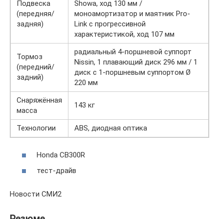
Подвеска
Showa, ход 130 мм /
(передняя/
моноамортизатор и маятник Pro-
задняя)
Link с прогрессивной
характеристикой, ход 107 мм
радиальный 4‑поршневой суппорт
Тормоз
Nissin, 1 плавающий диск 296 мм / 1
(передний/
диск с 1‑поршневым суппортом Ø
задний)
220 мм
Снаряжённая
143 кг
масса
Технологии
ABS, диодная оптика
Honda CB300R
тест-драйв
Новости СМИ2
Резюме