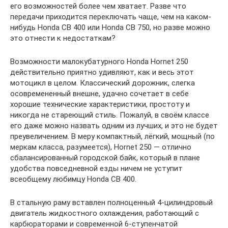
его возможностей более чем хватает. Разве что
передачи приходится переключать чаще, чем на каком-
нибудь Honda CB 400 или Honda CB 750, но разве можно
это отнести к недостаткам?
Возможности малокубатурного Honda Hornet 250
действительно приятно удивляют, как и весь этот
мотоцикл в целом. Классический дорожник, слегка
осовремененный внешне, удачно сочетает в себе
хорошие технические характеристики, простоту и
никогда не стареющий стиль. Пожалуй, в своём классе
его даже можно назвать одним из лучших, и это не будет
преувеличением. В меру компактный, лёгкий, мощный (по
меркам класса, разумеется), Hornet 250 — отлично
сбалансированный городской байк, который в плане
удобства повседневной езды ничем не уступит
всеобщему любимцу Honda CB 400.
В стальную раму вставлен полноценный 4-цилиндровый
двигатель жидкостного охлаждения, работающий с
карбюраторами и современной 6-ступенчатой