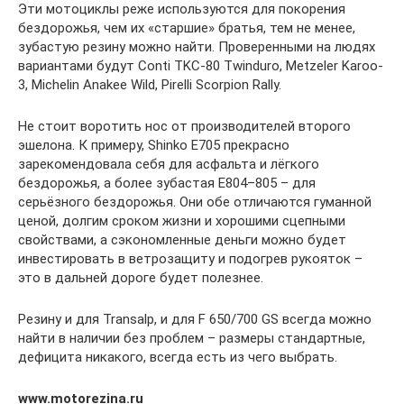
Эти мотоциклы реже используются для покорения
бездорожья, чем их «старшие» братья, тем не менее,
зубастую резину можно найти. Проверенными на людях
вариантами будут Conti TKC-80 Twinduro, Metzeler Karoo-
3, Michelin Anakee Wild, Pirelli Scorpion Rally.
Не стоит воротить нос от производителей второго
эшелона. К примеру, Shinko E705 прекрасно
зарекомендовала себя для асфальта и лёгкого
бездорожья, а более зубастая Е804–805 – для
серьёзного бездорожья. Они обе отличаются гуманной
ценой, долгим сроком жизни и хорошими сцепными
свойствами, а сэкономленные деньги можно будет
инвестировать в ветрозащиту и подогрев рукояток –
это в дальней дороге будет полезнее.
Резину и для Transalp, и для F 650/700 GS всегда можно
найти в наличии без проблем – размеры стандартные,
дефицита никакого, всегда есть из чего выбрать.
www.motorezina.ru