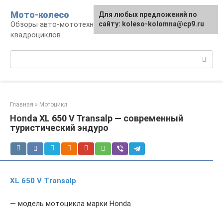
Перейти
Мото-колесо
Для любых предложений по
к
Обзоры авто-мототехники, снегоходов,
сайту: koleso-kolomna@cp9.ru
контенту
квадроциклов
Поиск:
Главная
»
Мотоцикл
Honda XL 650 V Transalp — современный
туристический эндуро
XL 650 V Transalp
— модель мотоцикла марки Honda