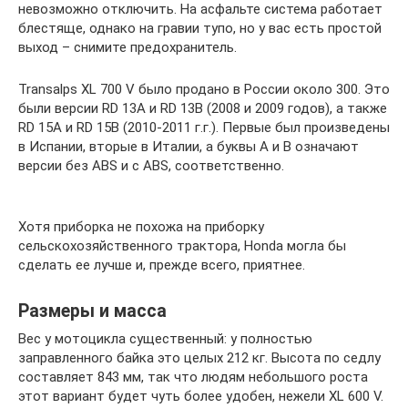
невозможно отключить. На асфальте система работает
блестяще, однако на гравии тупо, но у вас есть простой
выход – снимите предохранитель.
Transalps XL 700 V было продано в России около 300. Это
были версии RD 13A и RD 13B (2008 и 2009 годов), а также
RD 15A и RD 15B (2010-2011 г.г.). Первые был произведены
в Испании, вторые в Италии, а буквы A и B означают
версии без ABS и с ABS, соответственно.
Хотя приборка не похожа на приборку
сельскохозяйственного трактора, Honda могла бы
сделать ее лучше и, прежде всего, приятнее.
Размеры и масса
Вес у мотоцикла существенный: у полностью
заправленного байка это целых 212 кг. Высота по седлу
составляет 843 мм, так что людям небольшого роста
этот вариант будет чуть более удобен, нежели XL 600 V.