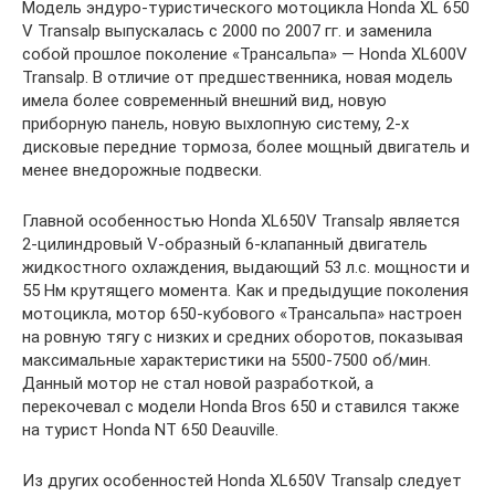
Модель эндуро-туристического мотоцикла Honda XL 650
V Transalp выпускалась с 2000 по 2007 гг. и заменила
собой прошлое поколение «Трансальпа» — Honda XL600V
Transalp. В отличие от предшественника, новая модель
имела более современный внешний вид, новую
приборную панель, новую выхлопную систему, 2-х
дисковые передние тормоза, более мощный двигатель и
менее внедорожные подвески.
Главной особенностью Honda XL650V Transalp является
2-цилиндровый V-образный 6-клапанный двигатель
жидкостного охлаждения, выдающий 53 л.с. мощности и
55 Нм крутящего момента. Как и предыдущие поколения
мотоцикла, мотор 650-кубового «Трансальпа» настроен
на ровную тягу с низких и средних оборотов, показывая
максимальные характеристики на 5500-7500 об/мин.
Данный мотор не стал новой разработкой, а
перекочевал с модели Honda Bros 650 и ставился также
на турист Honda NT 650 Deauville.
Из других особенностей Honda XL650V Transalp следует