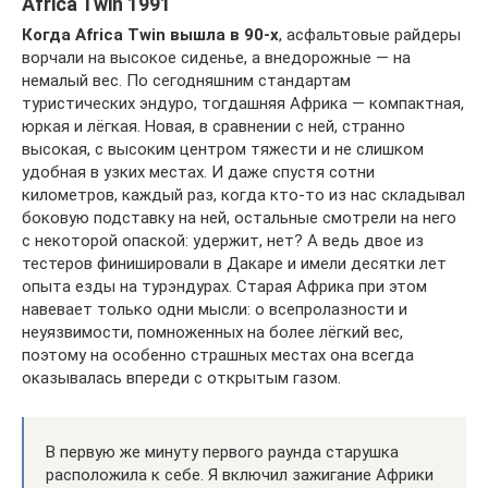
Africa Twin 1991
Когда Africa Twin вышла в 90-х
, асфальтовые райдеры
ворчали на высокое сиденье, а внедорожные — на
немалый вес. По сегодняшним стандартам
туристических эндуро, тогдашняя Африка — компактная,
юркая и лёгкая. Новая, в сравнении с ней, странно
высокая, с высоким центром тяжести и не слишком
удобная в узких местах. И даже спустя сотни
километров, каждый раз, когда кто-то из нас складывал
боковую подставку на ней, остальные смотрели на него
с некоторой опаской: удержит, нет? А ведь двое из
тестеров финишировали в Дакаре и имели десятки лет
опыта езды на турэндурах. Старая Африка при этом
навевает только одни мысли: о всепролазности и
неуязвимости, помноженных на более лёгкий вес,
поэтому на особенно страшных местах она всегда
оказывалась впереди с открытым газом.
В первую же минуту первого раунда старушка
расположила к себе. Я включил зажигание Африки