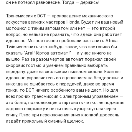
он не потерял равновесие. Тогда — держись!
Трансмиссия с DCT — произведение механического
искусства великих мастеров Honda. Будет ли ваш новый
мотоцикл с таким автоматом или нет — это второй
вопрос, но нельзя не признать, что здесь она работает
идеально. Мы постоянно пробовали заставить Africa
Twin исполнить что-нибудь такое, что заставило бы
сказать “Ага! Чёртов автомат!” — и у нас ничего не
вышло. Раз за разом чёртов автомат поражал своей
сноровистостью и умением правильно выбирать
передачу, даже на скользком пыльном склоне. Если вы
идеально управляетесь со сцеплением на бездорожье и
никогда не ошибаетесь с передачей, даже во время
гонки, то DCT ничего особенного вам не даст. Но для
всех прочих трансмиссия с электронным управлением —
это благо, позволяющее стартовать чётко, не поджигая
заднюю покрышку и не пытаясь кувыркнуться через
спину. Плюс при переключении вниз кнопкой дроссель
издаёт прикольный смачный щелчок.