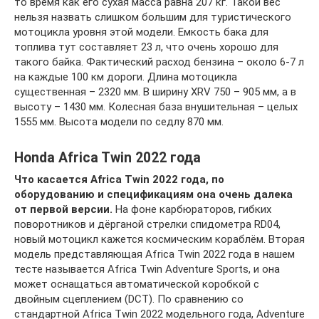
то время как его сухая масса равна 207 кг. Такой вес
нельзя назвать слишком большим для туристического
мотоцикла уровня этой модели. Емкость бака для
топлива тут составляет 23 л, что очень хорошо для
такого байка. Фактический расход бензина – около 6-7 л
на каждые 100 км дороги. Длина мотоцикла
существенная – 2320 мм. В ширину XRV 750 – 905 мм, а в
высоту – 1430 мм. Колесная база внушительная – целых
1555 мм. Высота модели по седлу 870 мм.
Honda Africa Twin 2022 года
Что касается Africa Twin 2022 года, по
оборудованию и спецификациям она очень далека
от первой версии.
На фоне карбюраторов, гибких
поворотников и дёрганой стрелки спидометра RD04,
новый мотоцикл кажется космическим кораблём. Вторая
модель представляющая Africa Twin 2022 года в нашем
тесте называется Africa Twin Adventure Sports, и она
может оснащаться автоматической коробкой с
двойным сцеплением (DCT). По сравнению со
стандартной Africa Twin 2022 модельного года, Adventure