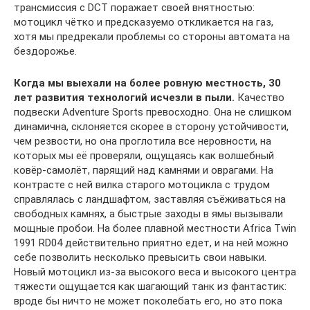
трансмиссия с DCT поражает своей внятностью:
мотоцикл чётко и предсказуемо откликается на газ,
хотя мы предрекали проблемы со стороны автомата на
бездорожье.
Когда мы выехали на более ровную местность, 30
лет развития технологий исчезли в пыли.
Качество
подвески Adventure Sports превосходно. Она не слишком
динамична, склоняется скорее в сторону устойчивости,
чем резвости, но она проглотила все неровности, на
которых мы её проверяли, ощущаясь как волшебный
ковёр-самолёт, парящий над камнями и оврагами. На
контрасте с ней вилка старого мотоцикла с трудом
справлялась с ландшафтом, заставляя съёживаться на
свободных камнях, а быстрые заходы в ямы вызывали
мощные пробои. На более плавной местности Africa Twin
1991 RD04 действительно приятно едет, и на ней можно
себе позволить несколько превысить свои навыки.
Новый мотоцикл из-за высокого веса и высокого центра
тяжести ощущается как шагающий танк из фантастик:
вроде бы ничто не может поколебать его, но это пока