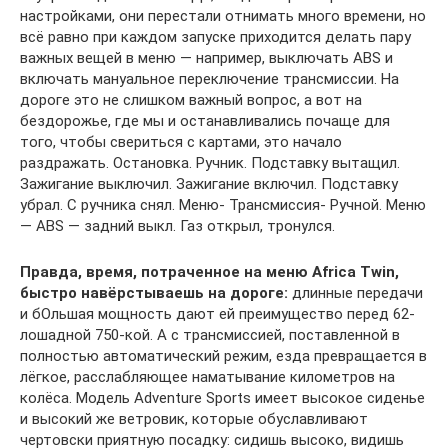
настройками, они перестали отнимать много времени, но
всё равно при каждом запуске приходится делать пару
важных вещей в меню — например, выключать ABS и
включать мануальное переключение трансмиссии. На
дороге это не слишком важный вопрос, а вот на
бездорожье, где мы и останавливались почаще для
того, чтобы свериться с картами, это начало
раздражать. Остановка. Ручник. Подставку вытащил.
Зажигание выключил. Зажигание включил. Подставку
убрал. С ручника снял. Меню- Трансмиссия- Ручной. Меню
— ABS — задний выкл. Газ открыл, тронулся.
Правда, время, потраченное на меню Africa Twin,
быстро навёрстываешь на дороге:
длинные передачи
и бОльшая мощность дают ей преимущество перед 62-
лошадной 750-кой. А с трансмиссией, поставленной в
полностью автоматический режим, езда превращается в
лёгкое, расслабляющее наматывание километров на
колёса. Модель Adventure Sports имеет высокое сиденье
и высокий же ветровик, которые обуславливают
чертовски приятную посадку: сидишь высоко, видишь