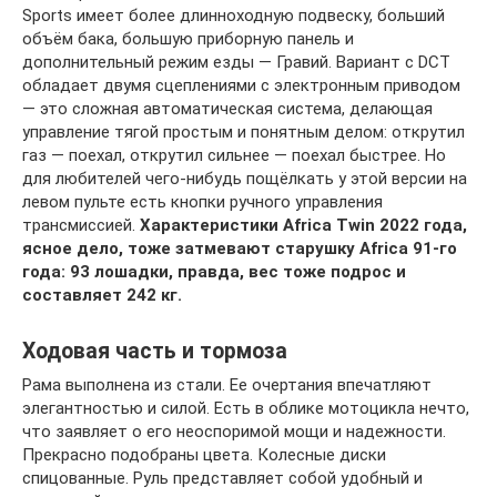
Sports имеет более длинноходную подвеску, больший
объём бака, большую приборную панель и
дополнительный режим езды — Гравий. Вариант c DCT
обладает двумя сцеплениями с электронным приводом
— это сложная автоматическая система, делающая
управление тягой простым и понятным делом: открутил
газ — поехал, открутил сильнее — поехал быстрее. Но
для любителей чего-нибудь пощёлкать у этой версии на
левом пульте есть кнопки ручного управления
трансмиссией.
Характеристики Africa Twin 2022 года,
ясное дело, тоже затмевают старушку Africa 91-го
года: 93 лошадки, правда, вес тоже подрос и
составляет 242 кг.
Ходовая часть и тормоза
Рама выполнена из стали. Ее очертания впечатляют
элегантностью и силой. Есть в облике мотоцикла нечто,
что заявляет о его неоспоримой мощи и надежности.
Прекрасно подобраны цвета. Колесные диски
спицованные. Руль представляет собой удобный и