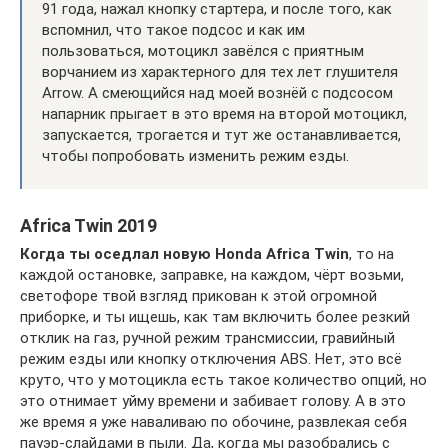
91 года, нажал кнопку стартера, и после того, как
вспомнил, что такое подсос и как им
пользоваться, мотоцикл завёлся с приятным
ворчанием из характерного для тех лет глушителя
Arrow. А смеющийся над моей вознёй с подсосом
напарник прыгает в это время на второй мотоцикл,
запускается, трогается и тут же останавливается,
чтобы попробовать изменить режим езды.
Africa Twin 2019
Когда ты оседлал новую Honda Africa Twin
, то на
каждой остановке, заправке, на каждом, чёрт возьми,
светофоре твой взгляд прикован к этой огромной
приборке, и ты ищешь, как там включить более резкий
отклик на газ, ручной режим трансмиссии, гравийный
режим езды или кнопку отключения ABS. Нет, это всё
круто, что у мотоцикла есть такое количество опций, но
это отнимает уйму времени и забивает голову. А в это
же время я уже наваливаю по обочине, развлекая себя
пауэр-слайдами в пыли. Да, когда мы разобрались с