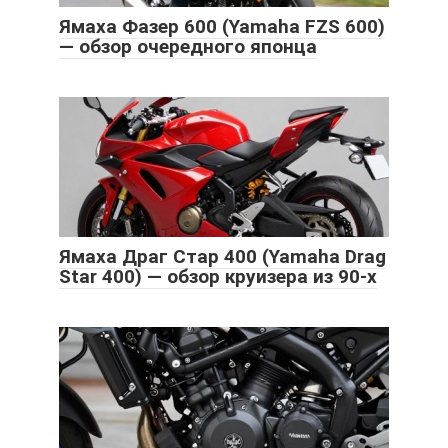
Ямаха Фазер 600 (Yamaha FZS 600)
— обзор очередного японца
Ямаха Драг Стар 400 (Yamaha Drag
Star 400) — обзор круизера из 90-х