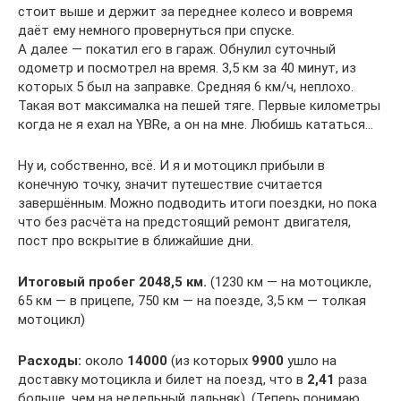
стоит выше и держит за переднее колесо и вовремя
даёт ему немного провернуться при спуске.
А далее — покатил его в гараж. Обнулил суточный
одометр и посмотрел на время. 3,5 км за 40 минут, из
которых 5 был на заправке. Средняя 6 км/ч, неплохо.
Такая вот максималка на пешей тяге. Первые километры
когда не я ехал на YBRе, а он на мне. Любишь кататься…
Ну и, собственно, всё. И я и мотоцикл прибыли в
конечную точку, значит путешествие считается
завершённым. Можно подводить итоги поездки, но пока
что без расчёта на предстоящий ремонт двигателя,
пост про вскрытие в ближайшие дни.
Итоговый пробег
2048,5 км.
(1230 км — на мотоцикле,
65 км — в прицепе, 750 км — на поезде, 3,5 км — толкая
мотоцикл)
Расходы:
около
14000
(из которых
9900
ушло на
доставку мотоцикла и билет на поезд, что в
2,41
раза
больше, чем на недельный дальняк). (Теперь понимаю