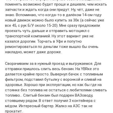
поменять возможно будет проще и дешевле, чем искать
запчасти и ждать когда они придут. Ну, чёт, даже не
знаю. Вспоминаю, что когда-то в далёком 14-ом году
новый движок можно было купить за 30к (а сейчас уже
все 45, с рук Б/У около 15-20). Мне сразу предложили
проехать чуть дальше и отправить мотоцикл с
транспортной компанией. Ну этот вариант уже не
казался дорогим. Торчать в Уфе и попутно
ремонтироваться по деньгам тоже вышло бы очень
накладно, может даже дороже.
Сворачиваем за в нужный проезд и выгружаемся. Для
отправки пришлось слить весь бензин. На YBRке это
делается крайне просто. Вывернул бачок с топливным
фильтром, подставил бутылку с воронкой и сливай на
здоровье. Хорошо при эксплуатации, но как бы где на
стоянке без топлива не остаться с любителями сливать
топливо… Слитый бензин был подарен ВАЗоводу,
стоявшему рядом. В ответ получил 3 контейнера с
мёдом. Интересный бартер. Жалко на АЗС так не
прокатит.