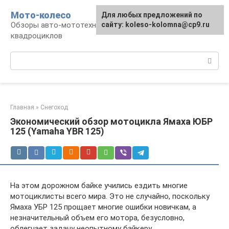
Перейти
Мото-колесо
Для любых предложений по
к
Обзоры авто-мототехники, снегоходов,
сайту: koleso-kolomna@cp9.ru
контенту
квадроциклов
Поиск:
Главная
»
Снегоход
Экономический обзор мотоцикла Ямаха ЮБР
125 (Yamaha YBR 125)
На этом дорожном байке учились ездить многие
мотоциклисты всего мира. Это не случайно, поскольку
Ямаха УБР 125 прощает многие ошибки новичкам, а
незначительный объем его мотора, безусловно,
облегчает задачу неопытному байкеру.