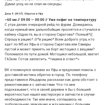
Думал усну, но не спал ни секунды.
День 9. (09.07). Обратно в Уфу.
~60 км // 09:00 — 00:00 // Уже пофиг на температуру
С утра делаю очередной рейд по фурам. Дожидаюсь
когда нужный мне дальнобойщик проснётся и стучался в
кабину «Здрасте, вы в сторону Саратова? Полный?((
Спрошу в рацию? ///*в рацию* Всем доброго утра, кто
едет по М5 из Уфы в сторону Саратова или Самары
пустой и может принять на борт мотоцикл с вещами?
Поломался по пути домой. Мотоцикл небольшой, хватит
ГАЗели. Готов заплатить. *тишина в ответ*».
ВК откликнулся человек из Уфы и предложил помочь с
доставкой мотика обратно в город. По телефону
представился Ильдаром, рассказал как дела обстоят с
ремонтниками и с запчастями. Что-то мне
подсказывает, что в своей деревне я бы с большей
вероятностью нашёл мастерскую и запчасти в случае
необходимости. Так или иначе, соглашаюсь на
добровольную эвакуацию и жду машину с большим