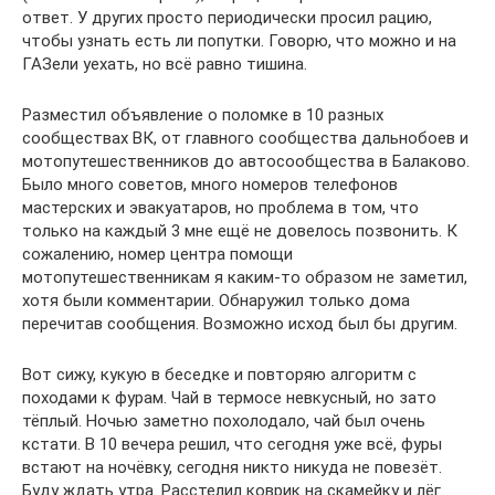
ответ. У других просто периодически просил рацию,
чтобы узнать есть ли попутки. Говорю, что можно и на
ГАЗели уехать, но всё равно тишина.
Разместил объявление о поломке в 10 разных
сообществах ВК, от главного сообщества дальнобоев и
мотопутешественников до автосообщества в Балаково.
Было много советов, много номеров телефонов
мастерских и эвакуатаров, но проблема в том, что
только на каждый 3 мне ещё не довелось позвонить. К
сожалению, номер центра помощи
мотопутешественникам я каким-то образом не заметил,
хотя были комментарии. Обнаружил только дома
перечитав сообщения. Возможно исход был бы другим.
Вот сижу, кукую в беседке и повторяю алгоритм с
походами к фурам. Чай в термосе невкусный, но зато
тёплый. Ночью заметно похолодало, чай был очень
кстати. В 10 вечера решил, что сегодня уже всё, фуры
встают на ночёвку, сегодня никто никуда не повезёт.
Буду ждать утра. Расстелил коврик на скамейку и лёг.