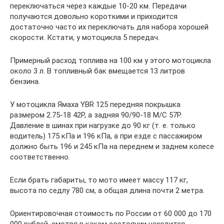
переключаться через каждые 10-20 км. Передачи
получаются довольно короткими и приходится
достаточно часто их переключать для набора хорошей
скорости. Кстати, у мотоцикла 5 передач.
Примерный расход топлива на 100 км у этого мотоцикла
около 3 л. В топливный бак вмещается 13 литров
бензина.
У мотоцикла Ямаха YBR 125 передняя покрышка
размером 2.75-18 42P, а задняя 90/90-18 M/C 57P.
Давление в шинах при нагрузке до 90 кг (т. е. только
водитель) 175 кПа и 196 кПа, а при езде с пассажиром
должно быть 196 и 245 кПа на переднем и заднем колесе
соответственно.
Если брать габариты, то мото имеет массу 117 кг,
высота по седлу 780 см, а общая длина почти 2 метра.
Ориентировочная стоимость по России от 60 000 до 170
000 рублей, смотря в каком состоянии находится