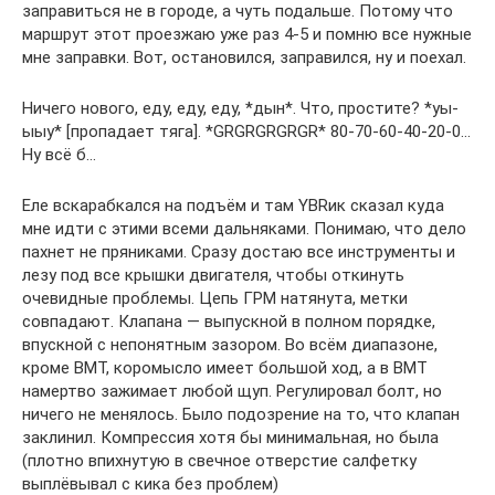
заправиться не в городе, а чуть подальше. Потому что
маршрут этот проезжаю уже раз 4-5 и помню все нужные
мне заправки. Вот, остановился, заправился, ну и поехал.
Ничего нового, еду, еду, еду, *дын*. Что, простите? *уы-
ыыу* [пропадает тяга]. *GRGRGRGRGR* 80-70-60-40-20-0…
Ну всё б…
Еле вскарабкался на подъём и там YBRик сказал куда
мне идти с этими всеми дальняками. Понимаю, что дело
пахнет не пряниками. Сразу достаю все инструменты и
лезу под все крышки двигателя, чтобы откинуть
очевидные проблемы. Цепь ГРМ натянута, метки
совпадают. Клапана — выпускной в полном порядке,
впускной с непонятным зазором. Во всём диапазоне,
кроме ВМТ, коромысло имеет большой ход, а в ВМТ
намертво зажимает любой щуп. Регулировал болт, но
ничего не менялось. Было подозрение на то, что клапан
заклинил. Компрессия хотя бы минимальная, но была
(плотно впихнутую в свечное отверстие салфетку
выплёвывал с кика без проблем)