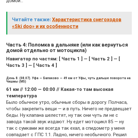
домой…
Читайте также:
Характеристика снегоходов
«Ski doo» и их особенности
Часть 4: Поломка в дальняке (или как вернуться
домой отдельно от мотоцикла)
Навигатор по частям: [ Часть 1 ] — [ Часть 2 ] — [
Часть 3 ] — [ Часть 4 ]
День 8. (08.07). Уфа — Балаково — 49 км от Уфы, чуть дальше поворота на
Чишмы (М5)
61 км // 12:00 — 00:00 // Какая-то там высокая
температура
Было обычное утро, обычные сборы в дорогу. Полчаса,
чтобы закрепить вещи — и в путь. Ничего не предвещает
беды. Ну клапана шелестят, ну так они чуть ли не с
завода такой звук издают. Ну едет мотоцикл 85 — ну
так с сумками же всегда так ехал, а спидометр у меня
совпадает с ГПС 1:1. Ладно, ничего необычного. Решил