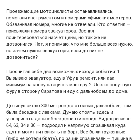
Проезжающие мотоциклисты останавливались,
помогали инструментом и номерами уфимских мастеров.
Обзванивал номера, многие не отвечали. Кто ответил —
присылали номера эвакуаторов. Звонил
поинтересоваться насчёт цены, но так же не
дозвонился. Нет, я понимаю, что мне больше всех нужно,
но зачем нужны эвакуаторы, если до них не
дозвониться?
Просчитал себе два возможных исхода событий: 1.
Вызываю эвакуатор, еду в Уфу в ремонт, или как
минимум на консультацию к мастеру. 2. Ловлю попутную
фуру в сторону Саратова и еду с дальнобоем до дома.
Дотянул около 300 метров до стоянки дальнобоев, там
была беседка с лавками. Думаю стоять здесь и
уговаривать дальнобоев довезти мопед. Видел регионы
64, 63, 34 и 30 — подходил и напрямую спрашивал куда
едут и могут ли принять на борт. Все были гружённые
(либо не хотели брать), по рации спрашивали — тишина в