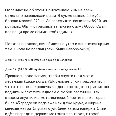
Ну сейчас не об этом. Прикатываю YBR на весы,
отдельно взвешивали вещи. В сумме вышло 2,5 куба
багажа массой 220 кг. За пересылку насчитали
8900
, из
которых 60р — страховка за груз на сумму 60000. Сдал
все вещи кроме самых необходимых.
Поехал на вокзал, взял билет на утро и заночевал прямо
там. Снова не поспал (лечь было невозможно).
День 10. (10.07). Вернулся на поезде в Балаково.
День 14. (14.07). YBR прибыл в местное отделение ТК.
Пришлось повозиться, чтобы спуститься мот с
лестницы (даже когда YBR сломан, стоит радоваться,
что это просто крошечная одностволка, которую можно
поднять и спустить вдвоём с любой лестницы. Так
вдвоём спустили с металлической лестинцы, которая
была 45 градусов подъёма или даже круче, а ширина
меньше метра. Спускать удобнее задом наперёд. Один
идёт впереди и держит мотоцикл за хвост, второй