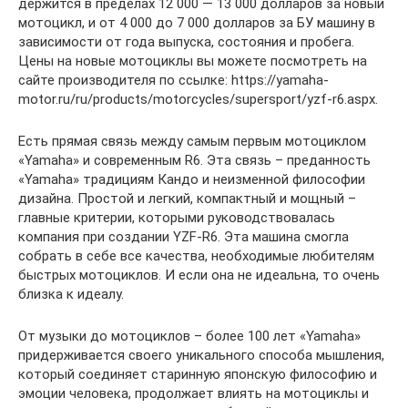
держится в пределах 12 000 — 13 000 долларов за новый
мотоцикл, и от 4 000 до 7 000 долларов за БУ машину в
зависимости от года выпуска, состояния и пробега.
Цены на новые мотоциклы вы можете посмотреть на
сайте производителя по ссылке: https://yamaha-
motor.ru/ru/products/motorcycles/supersport/yzf-r6.aspx.
Есть прямая связь между самым первым мотоциклом
«Yamaha» и современным R6. Эта связь – преданность
«Yamaha» традициям Кандо и неизменной философии
дизайна. Простой и легкий, компактный и мощный –
главные критерии, которыми руководствовалась
компания при создании YZF-R6. Эта машина смогла
собрать в себе все качества, необходимые любителям
быстрых мотоциклов. И если она не идеальна, то очень
близка к идеалу.
От музыки до мотоциклов – более 100 лет «Yamaha»
придерживается своего уникального способа мышления,
который соединяет старинную японскую философию и
эмоции человека, продолжает влиять на мотоциклы и