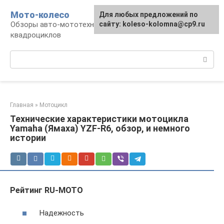
Перейти
Мото-колесо
Для любых предложений по
к
Обзоры авто-мототехники, снегоходов,
сайту: koleso-kolomna@cp9.ru
контенту
квадроциклов
Поиск:
Главная
»
Мотоцикл
Технические характеристики мотоцикла
Yamaha (Ямаха) YZF-R6, обзор, и немного
истории
Рейтинг RU-MOTO
Надежность