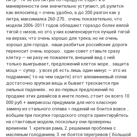
маневренности они значительно уступают, р6 рулится
как велосипед = очень удобно, а до 200 разгон как у
литра, максималка 260-270… очень показательно, что
модели 2006-2011 годов обладают гораздо более вялой
тягой с низов, но это у них компенсируется лучшей тягой
на верхах, что очень хорошо для трека, но не очень
хорошо для города… наши разбитые российские дороги
переносит очень хорошо… один совет ставьте сразу
клетку — ни разу не пожалеете, внешний вид с ней
только выигрывает, предложений клеток море… защита
моца — супер… у всех р6 есть лишь один минус — это их
подрамник( то на чем сидите) этот алюминиевый сплав
достаточно хрупкая вещь и бывает трескается при
сильных падениях… но во-первых предложений по
продаже этих девайсов в инете полно, стоит он всего 10
000 руб + америкосы придумали для него классную
замену из стального сплава = падений не боится вовсе….
вобщем при покупке городского спорта ориентируйтесь
на стантовые модели, поскольку они проверены
временем: 1. крепкая рама, 2. решаемая проблема с
масляным голоданием, 3. не боятся перегревов ( большой