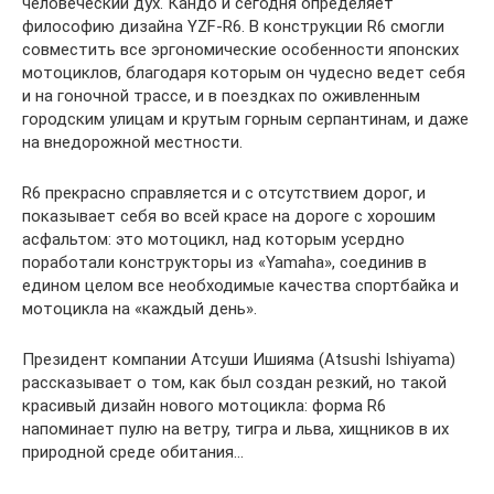
человеческий дух. Кандо и сегодня определяет
философию дизайна YZF-R6. В конструкции R6 смогли
совместить все эргономические особенности японских
мотоциклов, благодаря которым он чудесно ведет себя
и на гоночной трассе, и в поездках по оживленным
городским улицам и крутым горным серпантинам, и даже
на внедорожной местности.
R6 прекрасно справляется и с отсутствием дорог, и
показывает себя во всей красе на дороге с хорошим
асфальтом: это мотоцикл, над которым усердно
поработали конструкторы из «Yamaha», соединив в
едином целом все необходимые качества спортбайка и
мотоцикла на «каждый день».
Президент компании Атсуши Ишияма (Atsushi Ishiyama)
рассказывает о том, как был создан резкий, но такой
красивый дизайн нового мотоцикла: форма R6
напоминает пулю на ветру, тигра и льва, хищников в их
природной среде обитания…