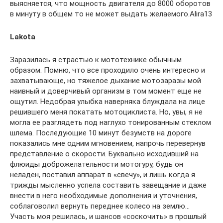
выясняется, что мощность двигателя до 8000 оборотов
в минуту в общем то не может выдать желаемого.Alira13
Lakota
Заразилась я страстью к мототехнике обычным
образом. Помню, что все проходило очень интересно и
захватывающе, но тяжелое дыхание мотозаразы мой
наивный и доверчивый организм в том момент еще не
ощутил. Недобрая улыбка наверняка блуждала на лице
решившего меня покатать мотоциклиста. Но, увы, я не
могла ее разглядеть под наглухо тонированным стеклом
шлема. Последующие 10 минут безумств на дороге
показались мне одним мгновением, напрочь перевернув
представление о скорости. Буквально исходивший на
флюиды доброжелательности мотогуру, будь он
неладен, поставил аппарат в «свечу», и лишь когда я
трижды мысленно успела составить завещание и даже
внести в него необходимые дополнения и уточнения,
соблаговолил вернуть переднее колесо на землю…
Участь моя решилась, и шансов «соскочить» в прошлый