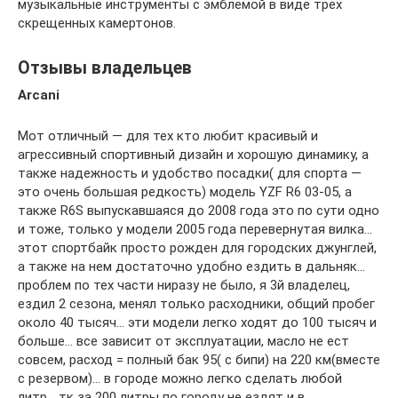
музыкальные инструменты с эмблемой в виде трех
скрещенных камертонов.
Отзывы владельцев
Arcani
Мот отличный — для тех кто любит красивый и
агрессивный спортивный дизайн и хорошую динамику, а
также надежность и удобство посадки( для спорта —
это очень большая редкость) модель YZF R6 03-05, а
также R6S выпускавшаяся до 2008 года это по сути одно
и тоже, только у модели 2005 года перевернутая вилка…
этот спортбайк просто рожден для городских джунглей,
а также на нем достаточно удобно ездить в дальняк…
проблем по тех части ниразу не было, я 3й владелец,
ездил 2 сезона, менял только расходники, общий пробег
около 40 тысяч… эти модели легко ходят до 100 тысяч и
больше… все зависит от эксплуатации, масло не ест
совсем, расход = полный бак 95( с бипи) на 220 км(вместе
с резервом)… в городе можно легко сделать любой
литр… тк за 200 литры по городу не ездят и в