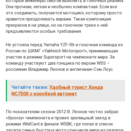
которые инженеры смогли выяснить в гоночных реалиях.
Она прочная, легкая и необычно компактная. Если все
это соединить, получается мотоцикл, которому просто
нравится преодолевать виражи. Такая композиция
прекрасна и на улице, но на гоночном треке к ней
предъявляются особые требования.
Не устояла перед Yamaha YZF-R6 и гоночная команда из
России по ШКМГ «Yakhnich Motorsport», принимающая
участие в режиме Supersport на чемпионате мира. За
команду участвуют два гонщика по версии WSS –
россиянин Владимир Леонов и англичанин Сэм Лоус.
Читайте также:
Удобный турист Хонда
NC750X с коробкой автомат
По показателям сезона-2012 В. Леонов честно забрал
«бронзу» чемпионата и провел зрелищный заезд в
режиме WildCard в финале WSBK, где попал в список
десяти самых быстрых мото-гонщиков мира из разряда