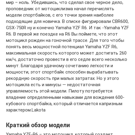
мир – ноль. Убедившись, что сделал свое черное дело,
проповедник от мотоциклизма начал перечислять
модели спортбайков, с его точки зрения наиболее
подходящие для новичка. В списке фигурировали CBR600,
GSX-750R ну и конечно Yamaha YZF R6. И так -Yamaha YZF
R6. В первой же поездке на R6 Вы поймете, что этот
мотоцикл рожден на гоночной трассе. Для того чтобы
понять весь мощностной потенциал Yamaha YZF R6,
максимальная скорость которого может достигать 260
км/ч, достаточно провести в его седле всего несколько
минут. Благодаря удачному сочетанию легкости и
мощности, этот спортбайк способен вырабатывать
рекордную скорость при малых затратах. Но у этого
мотоцикла есть и минусы — недостаточная
управляемость этой модели. Пилоту потребуется
владение определенными навыками для вождения 600-
кубового спортбайка, который отличается капризным
характером.Lakota
Краткий обзор модели
Yamaha YZF-R6 – это мотоцикл, который создает