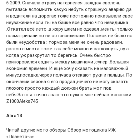
6 2009. Сначала страху натерпелся ,каждая сволочь
пыталась вспомнить какую небуть страшную аварию да
и водители на дорогах тоже постоянно показывали свое
неуважение если ты на байке всё равно что невидимка
.Откатал всё лето ,в жару шлем не одевал ,менты только
посматривали но не останавливали. Поломок не было но
были неудобства : тормоза меня не очень радовали,
разгон с места тоже так себе можно и заглохнуть ,ну а
когда уж разкрутил то берегись. Очень быстро
приноровился ездить между машинами ,супер ,большая
экономия времени. И ещё хочу сказать не маловажный
минус,посадка,через полчаса отекают руки и пальцы. По
окончании сезона я его продал ,нечего не могу сказать
плохого просто каждый должен брать мот под
себя.Зато я точно знаю что нужно мне сейчас: кавасаки
Z1000Aleks745
Alira13
Читай другие мото обзоры Обзор мотоцикла ИЖ
«Планета-5»