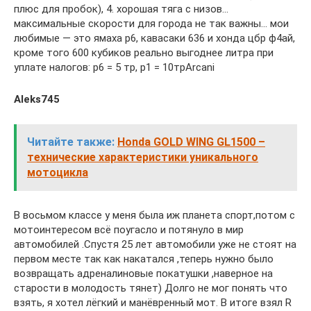
плюс для пробок), 4. хорошая тяга с низов…
максимальные скорости для города не так важны… мои
любимые — это ямаха р6, кавасаки 636 и хонда цбр ф4ай,
кроме того 600 кубиков реально выгоднее литра при
уплате налогов: р6 = 5 тр, р1 = 10трArcani
Aleks745
Читайте также:
Honda GOLD WING GL1500 –
технические характеристики уникального
мотоцикла
В восьмом классе у меня была иж планета спорт,потом с
мотоинтересом всё поугасло и потянуло в мир
автомобилей .Спустя 25 лет автомобили уже не стоят на
первом месте так как накатался ,теперь нужно было
возвращать адреналиновые покатушки ,наверное на
старости в молодость тянет) Долго не мог понять что
взять, я хотел лёгкий и манёвренный мот. В итоге взял R