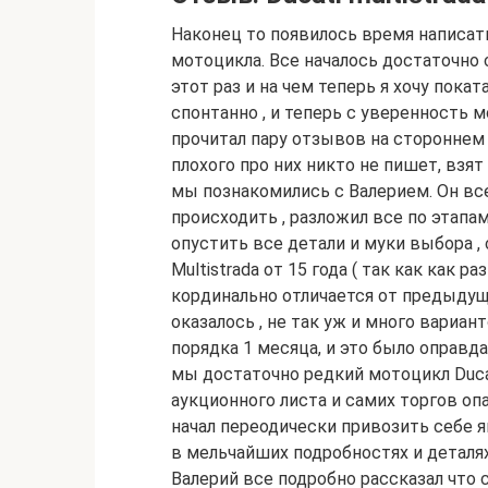
Наконец то появилось время написат
мотоцикла. Все началось достаточно с
этот раз и на чем теперь я хочу пок
спонтанно , и теперь с уверенность м
прочитал пару отзывов на стороннем 
плохого про них никто не пишет, взят
мы познакомились с Валерием. Он все
происходить , разложил все по этапам
опустить все детали и муки выбора , 
Multistrada от 15 года ( так как как р
кординально отличается от предыдуще
оказалось , не так уж и много вариан
порядка 1 месяца, и это было оправда
мы достаточно редкий мотоцикл Ducati
аукционного листа и самих торгов опа
начал переодически привозить себе я
в мельчайших подробностях и деталях,
Валерий все подробно рассказал что 