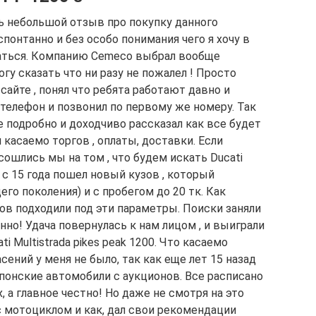
ь небольшой отзыв про покупку данного
понтанно и без особо понимания чего я хочу в
ататься. Компанию Cemeco выбрал вообще
огу сказать что ни разу не пожалел ! Просто
сайте , понял что ребята работают давно и
 телефон и позвонил по первому же номеру. Так
 подробно и доходчиво рассказал как все будет
 касаемо торгов , оплаты, доставки. Если
сошлись мы на том , что будем искать Ducati
аз с 15 года пошел новый кузов , который
го поколения) и с пробегом до 20 тк. Как
тов подходили под эти параметры. Поиски заняли
нно! Удача повернулась к нам лицом , и выиграли
 Multistrada pikes peak 1200. Что касаемо
сений у меня не было, так как еще лет 15 назад
понские автомобили с аукционов. Все расписано
 а главное честно! Но даже не смотря на это
с мотоциклом и как, дал свои рекомендации