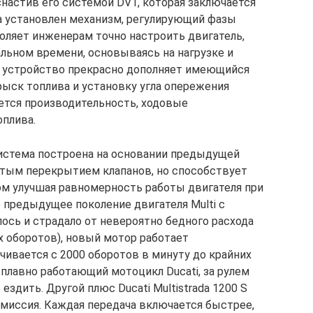
снастив его системой DVT, которая заключается
ра установлен механизм, регулирующий фазы
воляет инженерам точно настроить двигатель,
альном времени, основываясь на нагрузке и
е устройство прекрасно дополняет имеющийся
рыск топлива и установку угла опережения
ается производительность, ходовые
оплива.
стема построена на основании предыдущей
натым перекрытием клапанов, но способствует
ом улучшая равномерность работы двигателя при
 предыдущее поколение двигателя Multi с
сь и страдало от невероятно бедного расхода
х оборотов), новый мотор работает
чивается с 2000 оборотов в минуту до крайних
 плавно работающий мотоцикл Ducati, за рулем
ездить. Другой плюс Ducati Multistrada 1200 S
миссия. Каждая передача включается быстрее,