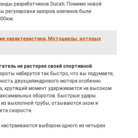
анды разработчиков Ducati. Помимо новой
лы регулировки зазоров клапанов были
800км.
кие характеристики. Мотоциклы, которых
гатель не растерял своей спортивной
бороты наберутся так быстро, что вы подумаете,
льность двухцилиндрового мотора особенно
ов, крутящий момент удерживается на высоком
 максимальных оборотов. Быстрые удары
из выхлопной трубы, отзываются эхом и
ета скорости.
 настраиваются выбором одного из четырех