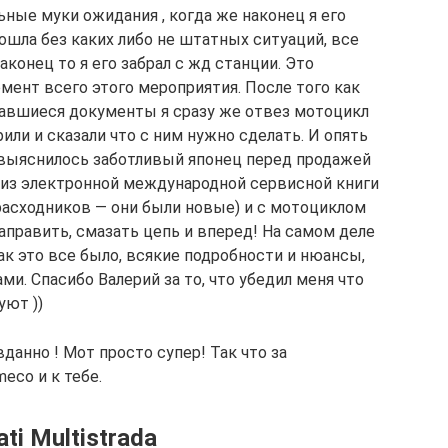
ные муки ожидания , когда же наконец я его
ошла без каких либо не штатных ситуаций, все
аконец то я его забрал с жд станции. Это
ент всего этого мероприятия. После того как
тавшиеся документы я сразу же отвез мотоцикл
или и сказали что с ним нужно сделать. И опять
к выяснилось заботливый японец перед продажей
о из электронной международной сервисной книги
 расходников — они были новые) и с мотоциклом
заправить, смазать цепь и вперед! На самом деле
к это все было, всякие подробности и нюансы,
ми. Спасибо Валерий за то, что убедил меня что
уют ))
данно ! Мот просто супер! Так что за
co и к тебе.
i Multistrada