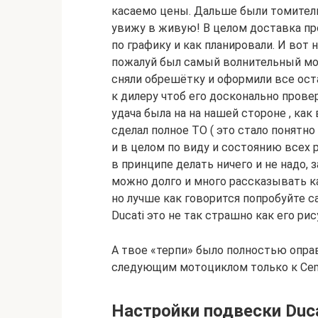
касаемо цены. Дальше были томитель
увижу в живую! В целом доставка пр
по графику и как планировали. И вот н
пожалуй был самый волнительный мом
сняли обрешётку и оформили все ос
к дилеру чтоб его досконально провер
удача была на на нашей стороне , ка
сделал полное ТО ( это стало понятн
и в целом по виду и состоянию всех
в принципе делать ничего и не надо, 
можно долго и много рассказывать ка
но лучше как говорится попробуйте са
Ducati это не так страшно как его рис
А твое «терпи» было полностью оправ
следующим мотоциклом только к Ceme
Настройки подвески Ducat