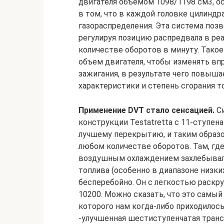
двигателя объемом 1098/1198 см3, о
в том, что в каждой головке цилинд
газораспределения. Эта система поз
регулируя позицию распредвала в ре
количестве оборотов в минуту. Тако
объем двигателя, чтобы изменять вп
зажигания, в результате чего повыш
характеристики и степень сгорания т
Применение DVT стало сенсацией.
Си
конструкции Testatretta с 11-ступе
лучшему перекрытию, и таким образ
любом количестве оборотов. Там, где
воздушным охлаждением захлебывало
топлива (особенно в диапазоне низки
бесперебойно. Он с легкостью раскру
10200. Можно сказать, что это самый
которого нам когда-либо приходилось 
-улучшенная шестиступенчатая транс