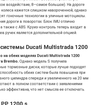
ое воздействие, 8—самое большое). На дороге
 колеса кажется слишком навороченной, однако
осят гоночные технологии в уличные мотоциклы.
ия дороги в поворотах. Блок IMU отлично
 а также с ABS. Круиз-контроль теперь входит в
ев ручек является дополнительной опцией.
системы Ducati Multistrada 1200
 на обеих моделях Ducati Multistrada 1200
а Brembo.
Однако модель S получила
ные тормозные диски, которые лучше подходят
 способность обеих систем была повышена при
вного цилиндра спереди и увеличенного на 20 мм
ботают в полном соответствии с заявлениями
ько эффективна, что нет смысла ее отключать.
a PP 1200 s