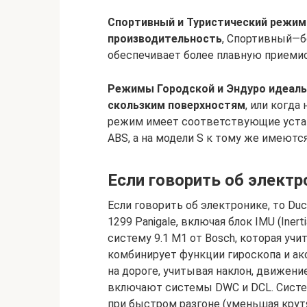
Спортивный и Туристический режи
производительность
, Спортивный—б
обеспечивает более плавную приеми
Режимы Городской и Эндуро идеаль
скользким поверхностям
, или когд
режим имеет соответствующие устан
ABS, а на модели S к тому же имеютс
Если говорить об электр
Если говорить об электронике, то Duc
1299 Panigale, включая блок IMU (Iner
систему 9.1 М1 от Bosch, которая учи
комбинирует функции гироскопа и а
на дороге, учитывая наклон, движени
включают системы DWC и DCL. Систе
при быстром разгоне (уменьшая кру