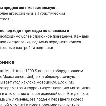
мы предлагают максимальную
олее агрессивный, а Туристический
стость.
но подходят для езды по влажным и
а необходимо более спокойное поведение. Каждый
овки сцепления, подъема переднего колеса,
я разные настройки подвески.
онике
ati Multistrada 1200 S оснащен оборудованием
tia Measurement Unit) и антиблокировочную
тывает угол наклона мотоцикла. Блок IMU
кселерометра и корректирует позицию мотоцикла
е и отклонение от вертикальной оси. Эти данные
ма DWC уменьшает подъем переднего колеса
тящий момент) и имеет восьмиступенчатую