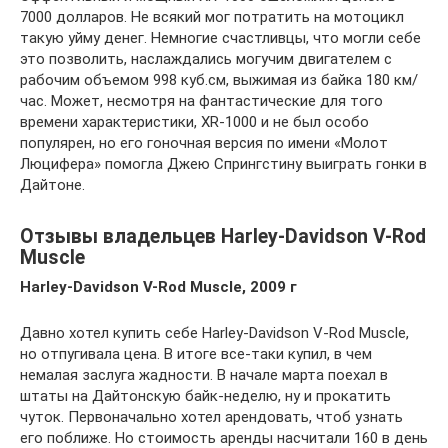
7000 долларов. Не всякий мог потратить на мотоцикл
такую уйму денег. Немногие счастливцы, что могли себе
это позволить, наслаждались могучим двигателем с
рабочим объемом 998 куб.см, выжимая из байка 180 км/
час. Может, несмотря на фантастические для того
времени характеристики, XR-1000 и не был особо
популярен, но его гоночная версия по имени «Молот
Люцифера» помогла Джею Спрингстину выиграть гонки в
Дайтоне.
Отзывы владельцев Harley-Davidson V-Rod
Muscle
Harley-Davidson V-Rod Muscle, 2009 г
Давно хотел купить себе Harley-Davidson V-Rod Muscle,
но отпугивала цена. В итоге все-таки купил, в чем
немалая заслуга жадности. В начале марта поехал в
штаты на Дайтонскую байк-неделю, ну и прокатить
чуток. Первоначально хотел арендовать, чтоб узнать
его поближе. Но стоимость аренды насчитали 160 в день