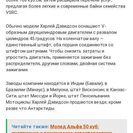
более 700 куб.см, затем расширила перечень услуг,
предлагая более лёгкие и современные байки семейства
VSRC.
Обычно модели Харлей Дэвидсон оснащают V-
образным двухцилиндровым двигателем с развалом
цилиндров 45 градусов. На коленчатом валу —
единственный штифт, оба поршня соединяются со
штифтом шатунами. Чтобы снизить затраты и
упростить двигатель, применяется зажигание без
распределителя, другими словами, двойная система
зажигания.
Заводы компании находятся в Индии (Бавали); в
Бразилии (Манаус); в Милуоки, штат Висконсин; в Канзас-
Сити, штат Миссури и Йорке, штат Пенсильвания.
Мотоциклы Харлей Дэвидсон продаются везде, кроме
разве что Антарктиды.
Читайте также:
Мопед Альфа 50 куб: