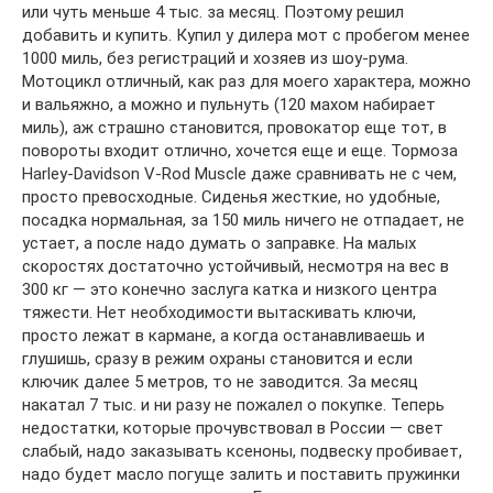
или чуть меньше 4 тыс. за месяц. Поэтому решил
добавить и купить. Купил у дилера мот с пробегом менее
1000 миль, без регистраций и хозяев из шоу-рума.
Мотоцикл отличный, как раз для моего характера, можно
и вальяжно, а можно и пульнуть (120 махом набирает
миль), аж страшно становится, провокатор еще тот, в
повороты входит отлично, хочется еще и еще. Тормоза
Harley-Davidson V-Rod Muscle даже сравнивать не с чем,
просто превосходные. Сиденья жесткие, но удобные,
посадка нормальная, за 150 миль ничего не отпадает, не
устает, а после надо думать о заправке. На малых
скоростях достаточно устойчивый, несмотря на вес в
300 кг — это конечно заслуга катка и низкого центра
тяжести. Нет необходимости вытаскивать ключи,
просто лежат в кармане, а когда останавливаешь и
глушишь, сразу в режим охраны становится и если
ключик далее 5 метров, то не заводится. За месяц
накатал 7 тыс. и ни разу не пожалел о покупке. Теперь
недостатки, которые прочувствовал в России — свет
слабый, надо заказывать ксеноны, подвеску пробивает,
надо будет масло погуще залить и поставить пружинки