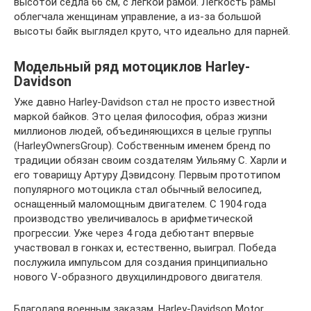
высотой седла 66 см, с лёгкой рамой. Легкость рамы
облегчала женщинам управление, а из-за большой
высоты байк выглядел круто, что идеально для парней.
Модельный ряд мотоциклов Harley-
Davidson
Уже давно Harley-Davidson стал не просто известной
маркой байков. Это целая философия, образ жизни
миллионов людей, объединяющихся в целые группы
(HarleyOwnersGroup). Собственным именем бренд по
традиции обязан своим создателям Уильяму С. Харли и
его товарищу Артуру Дэвидсону. Первым прототипом
популярного мотоцикла стал обычный велосипед,
оснащенный маломощным двигателем. С 1904 года
производство увеличивалось в арифметической
прогрессии. Уже через 4 года дебютант впервые
участвовал в гонках и, естественно, выиграл. Победа
послужила импульсом для создания принципиально
нового V-образного двухцилиндрового двигателя.
Благодаря военным заказам, Harley-Davidson Motor