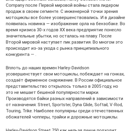
Company после Первой мировой войны стала лидером
продаж в своем сегменте. С инженерной точки зрения
мотоциклы все более усовершенствовались. И в дизайне
появилась новинка — изображение орла на бензобаке. Во
время кризиса 30-х годов ХХ века предприятие понесло
значительные убытки, но осталась на плаву. После
Второй мировой наступает пик развития. Во многом это
происходит из-за ухода с рынка принципиального
конкурента — .
Вплоть до наших времен Harley-Davidson
усовершенствует свои мотоциклы, побеждает на гонках,
создаёт фирменное снаряжение. В России официальное
представительство открылось только в 2005 году, но
это не мешает бешеной популярности марки.
Производятся байки разных направлений в зависимости
от назначения: Street, Sportster, Dyna Glide, Softail, V-Rod,
Touring, Trike. Наиболее популярны среди отечественных
обожателей чопперы, трайки и дорожные мотоциклы.
Harley-Davidson Street 750 как нельзя лучше подходит