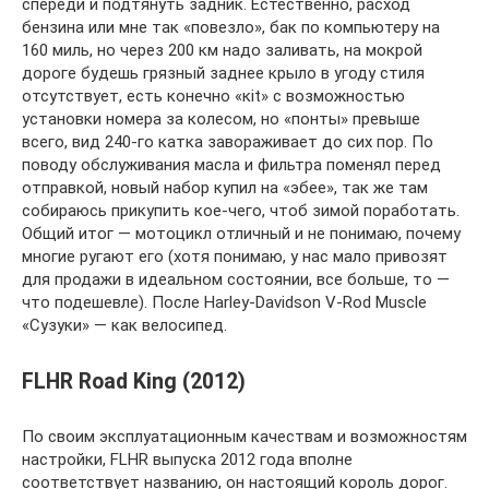
спереди и подтянуть задник. Естественно, расход
бензина или мне так «повезло», бак по компьютеру на
160 миль, но через 200 км надо заливать, на мокрой
дороге будешь грязный заднее крыло в угоду стиля
отсутствует, есть конечно «кit» с возможностью
установки номера за колесом, но «понты» превыше
всего, вид 240-го катка завораживает до сих пор. По
поводу обслуживания масла и фильтра поменял перед
отправкой, новый набор купил на «эбее», так же там
собираюсь прикупить кое-чего, чтоб зимой поработать.
Общий итог — мотоцикл отличный и не понимаю, почему
многие ругают его (хотя понимаю, у нас мало привозят
для продажи в идеальном состоянии, все больше, то —
что подешевле). После Harley-Davidson V-Rod Muscle
«Сузуки» — как велосипед.
FLHR Road King (2012)
По своим эксплуатационным качествам и возможностям
настройки, FLHR выпуска 2012 года вполне
соответствует названию, он настоящий король дорог.