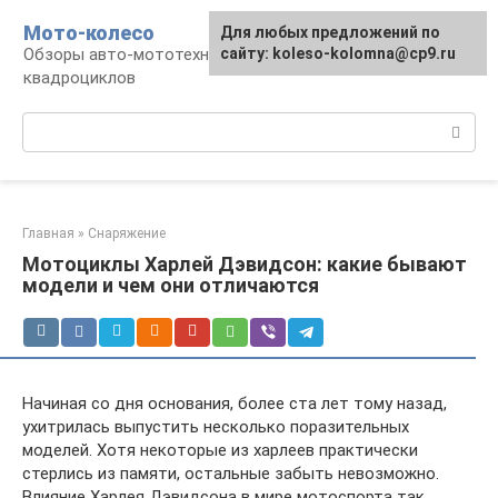
Перейти
Мото-колесо
Для любых предложений по
к
Обзоры авто-мототехники, снегоходов,
сайту: koleso-kolomna@cp9.ru
контенту
квадроциклов
Поиск:
Главная
»
Снаряжение
Мотоциклы Харлей Дэвидсон: какие бывают
модели и чем они отличаются
Начиная со дня основания, более ста лет тому назад,
ухитрилась выпустить несколько поразительных
моделей. Хотя некоторые из харлеев практически
стерлись из памяти, остальные забыть невозможно.
Влияние Харлея Дэвидсона в мире мотоспорта так