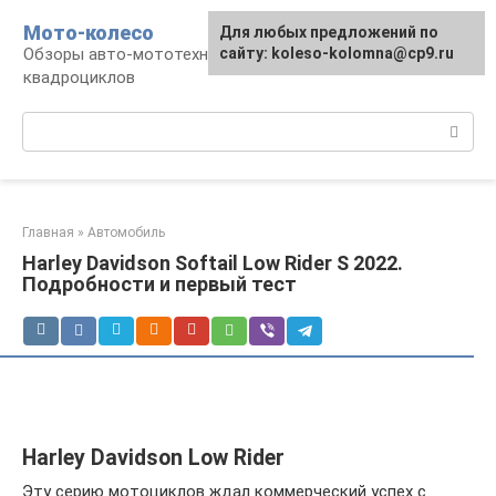
Перейти
Мото-колесо
Для любых предложений по
к
Обзоры авто-мототехники, снегоходов,
сайту: koleso-kolomna@cp9.ru
контенту
квадроциклов
Поиск:
Главная
»
Автомобиль
Harley Davidson Softail Low Rider S 2022.
Подробности и первый тест
Harley Davidson Low Rider
Эту серию мотоциклов ждал коммерческий успех с