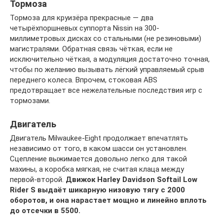
Тормоза
Тормоза для круизёра прекрасные — два
четырёхпоршневых суппорта Nissin на 300-
миллиметровых дисках со стальными (не резиновыми)
магистралями. Обратная связь чёткая, если не
исключительно чёткая, а модуляция достаточно точная,
чтобы по желанию вызывать лёгкий управляемый срыв
переднего колеса. Впрочем, стоковая ABS
предотвращает все нежелательные последствия игр с
тормозами.
Двигатель
Двигатель Milwaukee-Eight продолжает впечатлять
независимо от того, в каком шасси он установлен.
Сцепление выжимается довольно легко для такой
махины, а коробка мягкая, не считая клаца между
первой-второй.
Движок Harley Davidson Softail Low
Rider S выдаёт шикарную низовую тягу с 2000
оборотов, и она нарастает мощно и линейно вплоть
до отсечки в 5500.