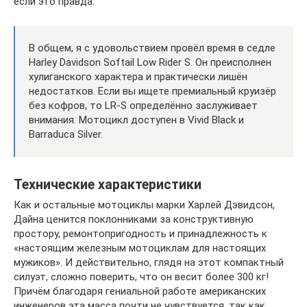
если это правда.
В общем, я с удовольствием провёл время в седле
Harley Davidson Softail Low Rider S. Он преисполнен
хулиганского характера и практически лишён
недостатков. Если вы ищете премиальный круизёр
без кофров, то LR-S определённо заслуживает
внимания. Мотоцикл доступен в Vivid Black и
Barraduca Silver.
Технические характеристики
Как и остальные мотоциклы марки Харлей Дэвидсон,
Дайна ценится поклонниками за конструктивную
простору, ремонтопригодность и принадлежность к
«настоящим железным мотоциклам для настоящих
мужиков». И действительно, глядя на этот компактный
силуэт, сложно поверить, что он весит более 300 кг!
Причём благодаря гениальной работе американских
инженеров эта масса почти не чувствуется, так как