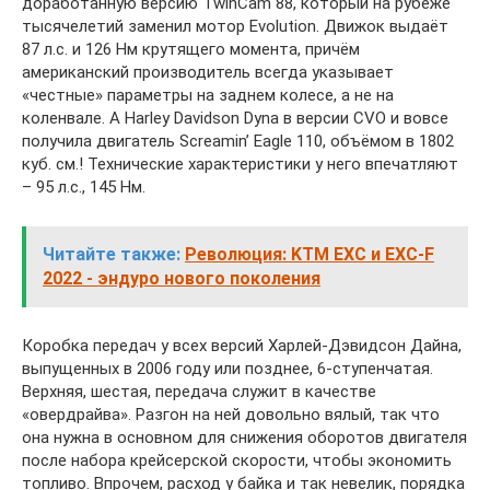
доработанную версию TwinCam 88, который на рубеже
тысячелетий заменил мотор Evolution. Движок выдаёт
87 л.с. и 126 Нм крутящего момента, причём
американский производитель всегда указывает
«честные» параметры на заднем колесе, а не на
коленвале. А Harley Davidson Dyna в версии CVO и вовсе
получила двигатель Screamin’ Eagle 110, объёмом в 1802
куб. см.! Технические характеристики у него впечатляют
– 95 л.с., 145 Нм.
Читайте также:
Революция: KTM EXC и EXC-F
2022 - эндуро нового поколения
Коробка передач у всех версий Харлей-Дэвидсон Дайна,
выпущенных в 2006 году или позднее, 6-ступенчатая.
Верхняя, шестая, передача служит в качестве
«овердрайва». Разгон на ней довольно вялый, так что
она нужна в основном для снижения оборотов двигателя
после набора крейсерской скорости, чтобы экономить
топливо. Впрочем, расход у байка и так невелик, порядка