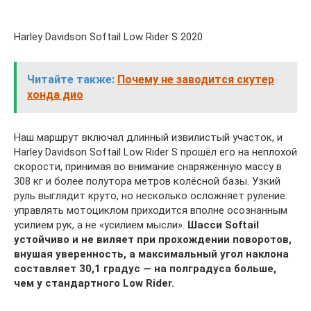
Harley Davidson Softail Low Rider S 2020
Читайте также:
Почему не заводится скутер
хонда дио
Наш маршрут включал длинный извилистый участок, и
Harley Davidson Softail Low Rider S прошёл его на неплохой
скорости, принимая во внимание снаряжённую массу в
308 кг и более полутора метров колёсной базы. Узкий
руль выглядит круто, но несколько осложняет руление:
управлять мотоциклом приходится вполне осознанным
усилием рук, а не «усилием мысли».
Шасси Softail
устойчиво и не виляет при прохождении поворотов,
внушая уверенность, а максимальный угол наклона
составляет 30,1 градус — на полградуса больше,
чем у стандартного Low Rider.