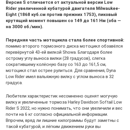
Версия S отличается от актуальной версии Low
Rider увеличенной кубатурой двигателя Milwaukee-
Eight (1868 куб.см против прежних 1753), пиковый
крутящий момент повышен со 149 до 161 Нм (оба —
на 3000 об./мин).
Передняя часть мотоцикла стала более спортивной:
помимо второго тормозного диска мотоцикл обзавёлся
перевёрнутой 43-ей вилкой Showa. Благодаря более
острому углу выноса вилки (28 градусов), слегка
сократившему колёсную базу со 163 до 161,5 см,
мотоцикл стал острее рулиться. Для сравнения, Dyna
Low Rider имел вальяжную вилку с углом выноса в 32
градуса.
Любители характеристик несомненно оценят могучую
вилку и увеличенные тормоза Harley Davidson Softail Low
Rider S 2022, но нужно понимать, что они увеличили и вес
почти на 6 кг согласно официальной информации.
Впрочем, вряд ли лишние килограммы будут заметны с
такой кубатурой, и лёгким движением руки вы