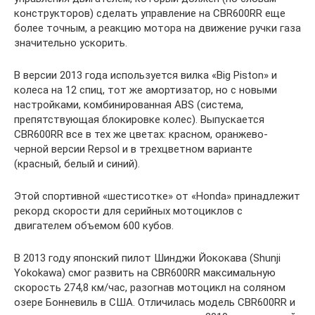
конструкторов) сделать управление на CBR600RR еще
более точным, а реакцию мотора на движение ручки газа
значительно ускорить.
В версии 2013 года используется вилка «Big Piston» и
колеса на 12 спиц, тот же амортизатор, но с новыми
настройками, комбинированная ABS (система,
препятствующая блокировке колес). Выпускается
CBR600RR все в тех же цветах: красном, оранжево-
черной версии Repsol и в трехцветном варианте
(красный, белый и синий).
Этой спортивной «шестисотке» от «Honda» принадлежит
рекорд скорости для серийных мотоциклов с
двигателем объемом 600 кубов.
В 2013 году японский пилот Шинджи Йококава (Shunji
Yokokawa) смог развить на CBR600RR максимальную
скорость 274,8 км/час, разогнав мотоцикл на соляном
озере Бонневиль в США. Отличилась модель CBR600RR и