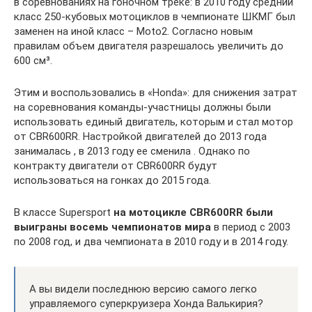
в соревнованиях на гоночном треке: в 2010 году средний
класс 250-кубовых мотоциклов в чемпионате ШКМГ был
заменен на иной класс – Moto2. Согласно новым
правилам объем двигателя разрешалось увеличить до
600 см³.
Этим и воспользовались в «Honda»: для снижения затрат
на соревнования команды-участницы должны были
использовать единый двигатель, которым и стал мотор
от CBR600RR. Настройкой двигателей до 2013 года
занималась , в 2013 году ее сменила . Однако по
контракту двигатели от CBR600RR будут
использоваться на гонках до 2015 года.
В классе Supersport
на мотоцикле CBR600RR были
выиграны восемь чемпионатов мира
в период с 2003
по 2008 год, и два чемпионата в 2010 году и в 2014 году.
А вы видели последнюю версию самого легко
управляемого суперкруизера Хонда Валькирия?