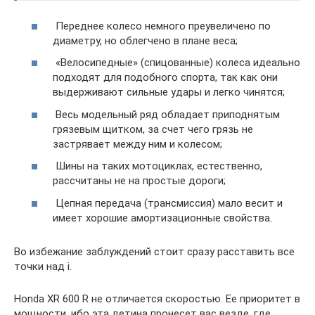
Переднее колесо немного преувеличено по
диаметру, но облегчено в плане веса;
«Велосипедные» (спицованные) колеса идеально
подходят для подобного спорта, так как они
выдерживают сильные удары и легко чинятся;
Весь модельный ряд обладает приподнятым
грязевым щитком, за счет чего грязь не
застрявает между ним и колесом;
Шины на таких мотоциклах, естественно,
рассчитаны не на простые дороги;
Цепная передача (трансмиссия) мало весит и
имеет хорошие амортизационные свойства.
Во избежание заблуждений стоит сразу расставить все
точки над i.
Honda XR 600 R не отличается скоростью. Ее приоритет в
мощности, ибо эта детина пронесет вас везде, где