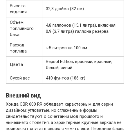
Высота
32,3 дюйма (82 см)
сидения
Объем
4,8 галлонов (15,1 литра), включая
топливного
0,9 (3,7 литра) галлона резерва
бака
Расход
~5 литров на 100 км
топлива
Repsol Edition; красный; красный,
Цвета
белый, синий
Сухой вес
410 фунтов (186 кг)
Внешний вид
Хонда CBR 600 RR обладает характерным для серии
дизайном: угловатые, но сглаженные формы
свидетельствуют о сочетании мод прошлого и
нынешнего столетия, а характерные крупные зеркала не
позволяют спутать серию с чем-то еще. Передние фары,