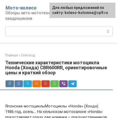
Перейти
Мото-колесо
Для любых предложений по
к
Обзоры авто-мототехники, снегоходов,
сайту: koleso-kolomna@cp9.ru
контенту
квадроциклов
Поиск:
Главная
»
Снегоход
Технические характеристики мотоцикла
Honda (Хонда) CBR600RR, ориентировочные
цены и краткий обзор
Японские мотоциклыМотоциклы «Honda» (Хонда)
1986 год, осень… На кёльнском мотосалоне «Honda»
представляет сразу две новинки – предшественников