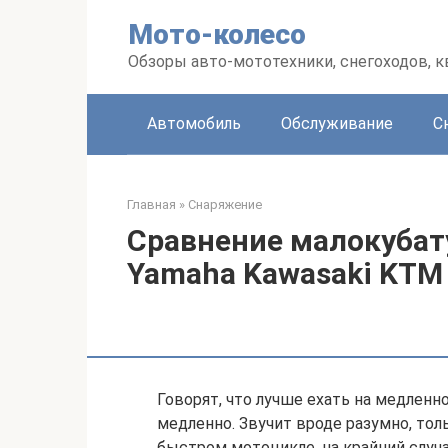
Перейти
Мото-колесо
к
контенту
Обзоры авто-мототехники, снегоходов, 
Автомобиль
Обслуживание
С
Главная
»
Снаряжение
Сравнение малокуба
Yamaha Kawasaki KTM
Говорят, что лучше ехать на медлен
медленно. Звучит вроде разумно, тол
быстром мотоцикле, на крайний случа