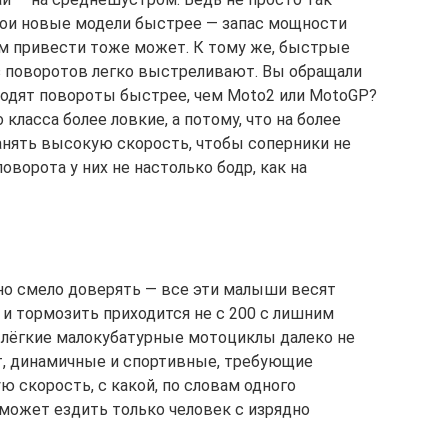
вои новые модели быстрее — запас мощности
тям привести тоже может. К тому же, быстрые
з поворотов легко выстреливают. Вы обращали
ходят повороты быстрее, чем Moto2 или MotoGP?
класса более ловкие, а потому, что на более
анять высокую скорость, чтобы соперники не
оворота у них не настолько бодр, как на
но смело доверять — все эти малыши весят
 и тормозить приходится не с 200 с лишним
о лёгкие малокубатурные мотоциклы далеко не
т, динамичные и спортивные, требующие
 скорость, с какой, по словам одного
 может ездить только человек с изрядно