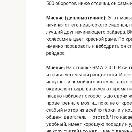
500 оборотов ниже отсечки, он самый
Мнение (дипломатичное):
Этот малы
начиная от его невысокого сиденья, 
лучший друг начинающего райдера. BM
колёсами в цвет красной раме. По кра
именно порадовать и взбодрить он с
райдера.
Мнение:
На стоянке BMW G 310 R выгл
и привлекательной расцветкой. И с 
испугает и помойного котёнка, даже
эквивалент взрыва вкуса от ароматиз
плавно набирает скорость до своих ч
проветренные мозги… пока не открое
слабый мотор из всей пятёрки, и у к
общем, двигатель — отстой. Что каса
удобный, имеет хорошую посадку и уд
на ходу считай что нет — как с двой