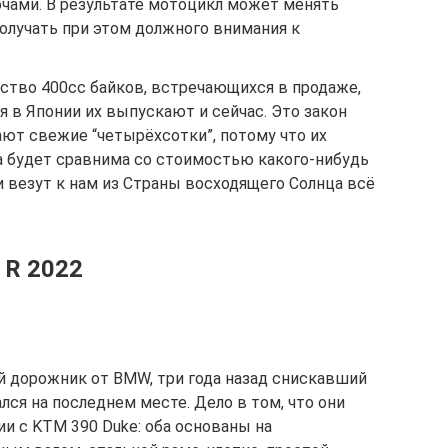
очами. В результате мотоцикл может менять
олучать при этом должного внимания к
нство 400cc байков, встречающихся в продаже,
 в Японии их выпускают и сейчас. Это закон
ют свежие “четырёхсотки”, потому что их
а будет сравнима со стоимостью какого-нибудь
 и везут к нам из Страны восходящего Солнца всё
 R 2022
ий дорожник от BMW, три года назад снискавший
ся на последнем месте. Дело в том, что они
и с KTM 390 Duke: оба основаны на