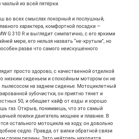
 чахлый из всей пятёрки.
ш во всех смыслах покорный и послушный,
плавного характера, комфортной посадки —
W G 310 R и выглядит симпатично, с его яркими
йней мере, его нельзя назвать “не-крутым”, но
пособен разве что самого неискушённого
ядит просто здорово, с качественной отделкой
его низким сиденьем и спокойным мотором он не
 с пылесосом на заднем сиденье. Мотоциклетный
ированной зубочистки, он приятно тянет и
естных 50, и обещает кайф от езды и хорошо
шь газ. Открыв, понимаешь, что это самый
ошачьей поилки двигатель мощнее и плавнее. В
ется остального мотоцикла на ходу, он довольно
обное седло. Правда, от вилки обратной связи
ным слоем резины. Зато нейтраль находится