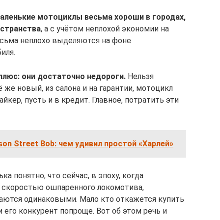
аленькие мотоциклы весьма хороши в городах,
остранства
, а с учётом неплохой экономии на
есьма неплохо выделяются на фоне
иля.
плюс: они достаточно недороги.
Нельзя
ё же новый, из салона и на гарантии, мотоцикл
йкер, пусть и в кредит. Главное, потратить эти
son Street Bob: чем удивил простой «Харлей»
а понятно, что сейчас, в эпоху, когда
о скоростью ошпаренного локомотива,
даются одинаковыми. Мало кто откажется купить
и его конкурент попроще. Вот об этом речь и