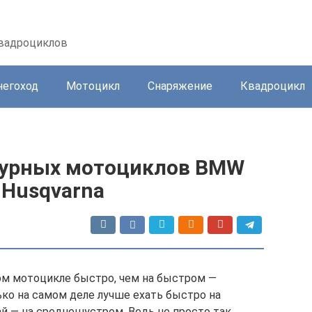
квадроциклов
негоход
Мотоцикл
Снаряжение
Квадроцикл
турных мотоциклов BMW
 Husqvarna
ном мотоцикле быстро, чем на быстром —
ько на самом деле лучше ехать быстро на
й — на среднешустром. Ведь не просто так