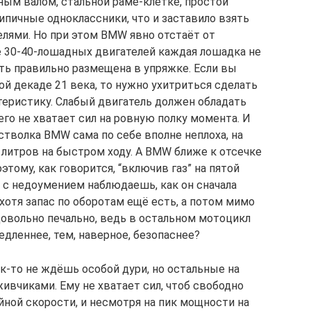
ым валом, стальной раме-клетке, простой
ипичные одноклассники, что и заставило взять
елями. Но при этом BMW явно отстаёт от
се 30-40-лошадных двигателей каждая лошадка не
ыть правильно размещена в упряжке. Если вы
й декаде 21 века, то нужно ухитриться сделать
еристику. Слабый двигатель должен обладать
го не хватает сил на ровную полку момента. И
остволка BMW сама по себе вполне неплоха, на
 литров на быстром ходу. А BMW ближе к отсечке
тому, как говорится, “включив газ” на пятой
— с недоумением наблюдаешь, как он сначала
хотя запас по оборотам ещё есть, а потом мимо
овольно печально, ведь в остальном мотоцикл
едленнее, тем, наверное, безопаснее?
ак-то не ждёшь особой дури, но остальные на
ивчиками. Ему не хватает сил, чтоб свободно
ной скорости, и несмотря на пик мощности на