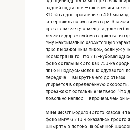
одноцилиндровом моторе с балансирн
задней подвеске — словом, явные и т
310-й в одно сравнение с 400-ми мод
соперников по части мотора. В клас
просто на счету, она ещё и должна б
делаете дорожный мотоцикл во второ
ему максимально харАктерную характ
ярко выраженным пиком, если уж у не
несмотря на то, что 313-кубовая одн
фоне остальных это как 750-ка среди
явно и недвусмысленно сдувается, поэ
передаче — выкрутив его до отказа 
упирается в определённую скорость, 
проезжают остальные четверо. Что д
довольно неплох — впрочем, чем он м
Мнение:
От моделей этого класса и т
фоне BMW G 310 R оказались просто ж
шнырять в потоке на обычной шоссей