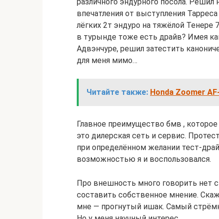
различного эндурного посола. Решил 
впечатления от выступления Тарреса
лёгких 2т эндуро на тяжёлой Тенере 7
в турынде тоже есть драйв? Имея как
Адвэнчуре, решил затестить канонич
для меня мимо…
Читайте также:
Honda Zoomer AF-
Главное преимущество бмв , которое 
это дилерская сеть и сервис. Проте
при определённом желании тест-драй
возможностью я и воспользовался.
Про внешность много говорить нет с
составить собственное мнение. Скажу
мне — прогнутый ишак. Самый стрёмн
Но у меня научный интерес.