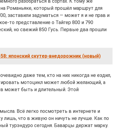
немного разобраться в сортах. К тому же
 на Романьяке, который прошёл маршрут для
00, заставили задуматься — может я и не прав и
ое-то представление о Тайгер 800 и 790
еский, но свежий 850 Гусь. Первые два прошли
58: японский скутер-внедорожник (новый)
очевидно даже тем, кто на них никогда не ездил,
стировать мотоцикл может любой желающий, а
в может быть и длительный. Этой
мысла. Всё легко посмотреть в интернете и
 лишь, что в живую он ничуть не лучше. Как по
ый турэндуро сегодня. Баварцы держат марку.