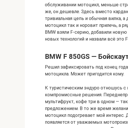
обслуживании мотоцикл, меньше стр
же, он дешевле. Здесь вместо кардана
тривиальная цепь и обычная вилка, а
мотоцикл так и норовит прилечь, а ря
BMW взяли F-серию, добавили новую 
новых технологий и назвали всё это 
BMW F 850GS — Бойскаут
Решил зафиксировать под конец года,
мотоцикла. Может пригодится кому.
К туристическим эндуро отношусь с 
компромиссные решения. Переднепри
мультифрукт, кофе три в одном — та
предложением. В то же время желани
мотоцикл подогревает мой интерес. Д
появляется от уважаемых мотопроиз