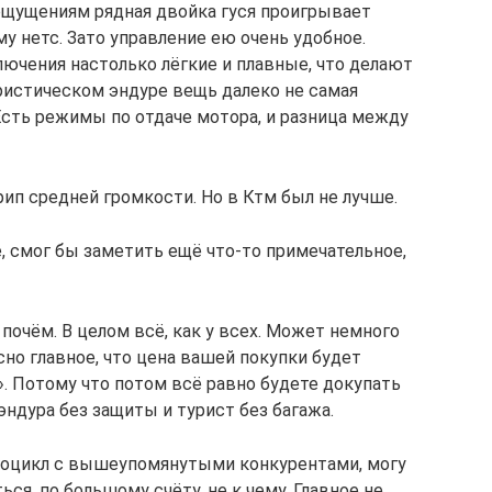
 ощущениям рядная двойка гуся проигрывает
у нетс. Зато управление ею очень удобное.
ключения настолько лёгкие и плавные, что делают
ристическом эндуре вещь далеко не самая
. Есть режимы по отдаче мотора, и разница между
рип средней громкости. Но в Ктм был не лучше.
, смог бы заметить ещё что-то примечательное,
о почём. В целом всё, как у всех. Может немного
но главное, что цена вашей покупки будет
. Потому что потом всё равно будете докупать
эндура без защиты и турист без багажа.
отоцикл с вышеупомянутыми конкурентами, могу
ься, по большому счёту, не к чему. Главное не