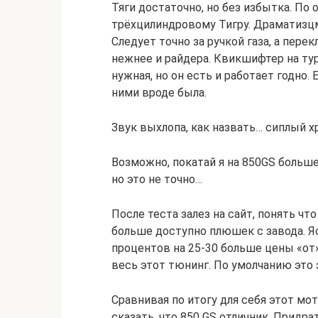
Тяги достаточно, но без избытка. По
трёхцилиндровому Тигру. Драматизцм
Следует точно за ручкой газа, а пере
нежнее и райдера. Квикшифтер на ту
нужная, но он есть и работает годно
ними вроде была.
Звук выхлопа, как назвать… сиплый х
Возможно, покатай я на 850GS больше
но это не точно…
После теста залез на сайт, понять чт
больше доступно плюшек с завода. Яс
процентов на 25-30 больше цены «от»
весь этот тюнинг. По умолчанию это 
Сравнивая по итогу для себя этот м
сказать, что 850 GS отличник. Придрат