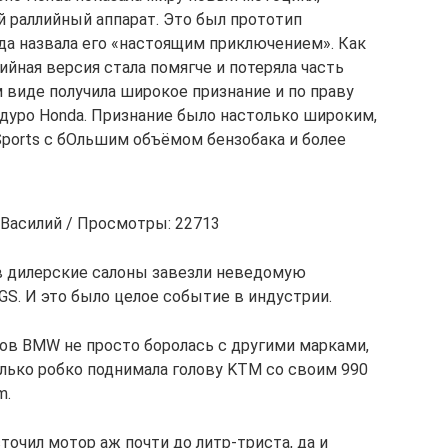
й раллийный аппарат. Это был прототип
огда назвала его «настоящим приключением». Как
ийная версия стала помягче и потеряла часть
м виде получила широкое признание и по праву
ндуро Honda. Признание было настолько широким,
Sports с бОльшим объёмом бензобака и более
 Василий / Просмотры: 22713
 в дилерские салоны завезли неведомую
S. И это было целое событие в индустрии.
ков BMW не просто боролась с другими марками,
лько робко поднимала голову KTM со своим 990
m.
точил мотор аж почти до литр-триста, да и