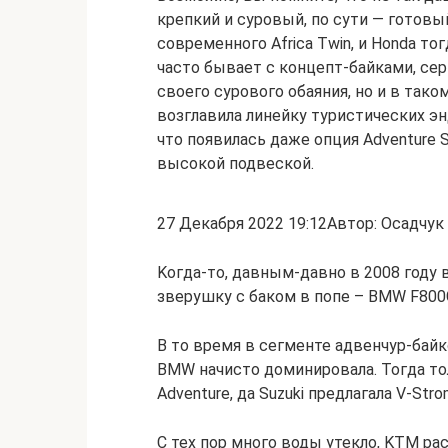
крепкий и суровый, по сути — готовы
современного Africa Twin, и Honda т
часто бывает с концепт-байками, сер
своего сурового обаяния, но и в тако
возглавила линейку туристических э
что появилась даже опция Adventure 
высокой подвеской.
27 Декабря 2022 19:12Автор: Осадчук
Kогда-то, давным-давно в 2008 году
зверушку с баком в попе – BMW F800G
В то время в сегменте адвенчур-бай
BMW начисто доминировала. Тогда то
Adventure, да Suzuki предлагала V-Stro
С тех пор много воды утекло, KTM рас