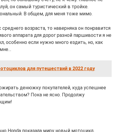
алуй, он самый туристический в тройке.
нальный. В общем, для меня тоже мимо.
 среднего возраста, то наверняка он понравится
ивого аппарата для дорог разной паршивости я не
л, особенно если нужно много ездить, но, как
 мне…
отоциклов для путешествий в 2022 году
ожирать денюжку покупателей, куда успешнее
шательством? Пока не ясно. Продолжу
ющим!
вно Honda показала миру новый мотоцикл,