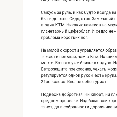
Сажусь за руль, и как будто всегда на
быть должно. Сидя, стоя. Замечаний 
в один КТМ. Никаких намёков на марк
планетарный циферблат. И седло нем
проблема коротких ног.
На малой скорости управляется образ
тяжести повыше, чем в Ктм. Но шика
месте. Вот это уже ближе к эндуро. Н
Ветрозащита прекрасная, уехать можн
регулируется одной рукой, есть круиз
21ое колесо. Вполне себе турист.
Подвеска добротная. Ни клюёт, ни п
среднем просёлке. Над балансом хор
тянет, да и собранности дорожника в