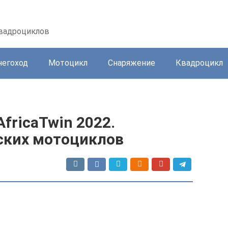
квадроциклов
негоход
Мотоцикл
Снаряжение
Квадроцикл
fricaTwin 2022.
ских мотоциклов