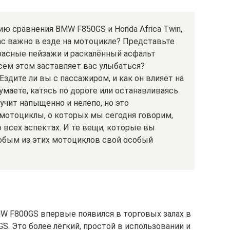
ю сравнения BMW F850GS и Honda Africa Twin,
вас важно в езде на мотоцикле? Представьте
красные пейзажи и раскалённый асфальт
всём этом заставляет вас улыбаться?
здите ли вы с пассажиром, и как он влияет на
маете, катясь по дороге или останавливаясь
учит напыщенно и нелепо, но это
 мотоциклы, о которых мы сегодня говорим,
 всех аспектах. И те вещи, которые вы
любым из этих мотоциклов свой особый
MW F800GS впервые появился в торговых залах в
S. Это более лёгкий, простой в использовании и