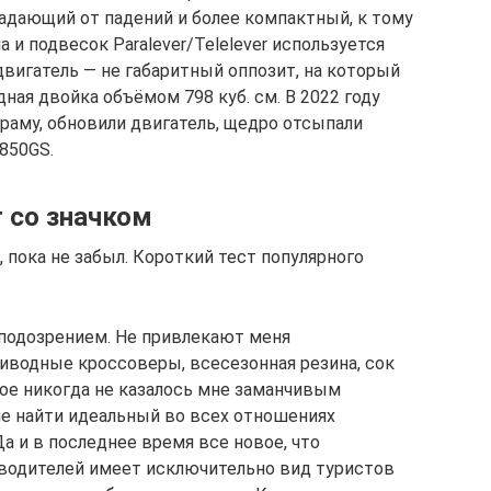
адающий от падений и более компактный, к тому
 и подвесок Paralever/Telelever используется
 двигатель — не габаритный оппозит, на который
дная двойка объёмом 798 куб. см. В 2022 году
раму, обновили двигатель, щедро отсыпали
F850GS.
 со значком
 пока не забыл. Короткий тест популярного
подозрением. Не привлекают меня
водные кроссоверы, всесезонная резина, сок
кое никогда не казалось мне заманчивым
е найти идеальный во всех отношениях
а и в последнее время все новое, что
водителей имеет исключительно вид туристов