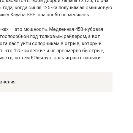
о касается старой доброй Yamaha YZ125, то она
5 года, когда синяя 125-ка получила алюминиевую
илку Kayaba SSS, она особо не менялась.
-ках — это мощность. Медленная 450-кубовая
тоспособной под толковым райдером, а вот
рота даёт уйти соперникам в отрыв, который
т, что 125-ки лёгкие и не чрезмерно быстрые,
мость, но тем бОльшую роль играют навыки.
внения.