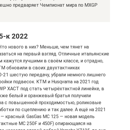
пешно предваряет Чемпионат мира по MXGP
5-к 2022
Что нового в них? Меньше, чем тянет на
азаться на первый взгляд. Отличные итальянские
кажутся лучшими в своём классе, и отрадно,
TM обновили в своих двухтактниках
0-21 шестую передачу, убрали немного лишнего
ойки подвесок. KTM и Husqvarna на 2021 год
WP XACT под стать четырёхтактной линейке, в
кже белый и оранжевый братья получили
ра с повышенной проходимостью, роликовые
аботки по сцеплению и так далее. А ещё на 2021
 — красный. GasGas MC 125 — новая модель
хтактные MC 250F и 450F) опирающаяся на