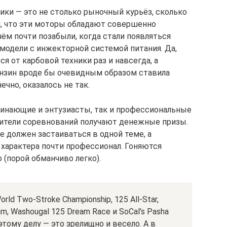
ки — это не столько рыночный курьёз, сколько
м, что эти моторы обладают совершенно
ём почти позабыли, когда стали появляться
одели с инжекторной системой питания. Да,
я от карбовой техники раз и навсегда, а
ензин вроде бы очевидным образом ставила
нечно, оказалось не так.
ачинающие и энтузиасты, так и профессиональные
дители соревнований получают денежные призы.
е должен застаиваться в одной теме, а
 характера почти профессионал. Гоняются
о (порой обманчиво легко).
ld Two-Stroke Championship, 125 All-Star,
hm, Washougal 125 Dream Race и SoCal’s Pasha
тому делу — это зрелищно и весело. А в