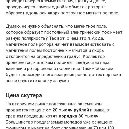
проходить через клемму питания, щетку и далее,
проходя через ламели одной и обмоток ротора —
образует вдоль оси якоря постоянное магнитное поле.
Думаю, не нужно объяснять, что магнитное поле,
которое образует постоянный электрический ток имеет
разную полярность? Так вот, о чем это я. Ах да,
магнитное поле ротора начнет взаимодействовать с
магнитным полем постоянных магнитов и якорь
отклонится на определенный градус. Коллектор
провернется, к щеткам подойдет следующая пара
ламелей и ротор снова отклониться. Таким образом
будет происходить его вращение ровно до тех пор пока
вы не опустите кнопку запуска.
Цена скутера
На вторичном рынке подержанные экземпляры
продаются по цене
от 20 тысяч рублей
и выше, в
среднем продавцы хотят
порядка 30 тысяч
.
Большинство предлагаемых мопедов уже оснащено
тюнингом, и имеет на борту поршневую на 70 или 100