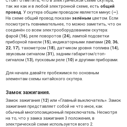
Стоит отметить, что в электрической схеме скутера,
так же как и в любой электронной схеме, есть
общий
провод
. У скутера общим проводом является минус (
—
).
На схеме общий провод показан
зелёным
цветом. Если
посмотреть повнимательнее, то можно заметить, что он
соединён со всем электрооборудованием скутера:
фарой (
16
), реле поворотов (
24
), лампой подсветки
приборной панели (
15
), индикаторными лампами (
20
,
36
,
22
,
17
), тахометром (
18
), датчиком уровня топлива (
14
),
звуковым сигналом (
31
), задним габаритом/стоп-
сигналом (
13
), пусковым реле (
10
) и другими приборами.
Для начала давайте пробежимся по основным
элементам схемы китайского скутера.
Замок зажигания.
Замок зажигания (
12
) или «Главный выключатель». Замок
зажигания представляет собой не что иное, как
обычный многопозиционный переключатель. Несмотря
на то, что у замка зажигания 3 положения, в
электрической схеме используется всего 2.