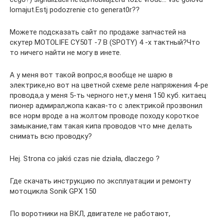
lomajut.Estj podozrenie cto generat0r??
Можете подсказать сайт по продаже запчастей на
скутер MOTOLIFE CY50T -7 B (SPOTY) 4 -х тактный?Что
то ничего найти не могу в инете.
А у меня вот такой вопрос,я вообще не шарю в
электрике,но вот на цветной схеме реле напряжения 4-ре
провода,а у меня 5-ть черного нет,у меня 150 куб. китаец
пионер адмирал,жопа какая-то с электрикой прозвонил
все норм вроде а на жолтом проводе походу короткое
замыкание,там такая кипа проводов что мне делать
снимать всю проводку?
Hej. Strona co jakiś czas nie działa, dlaczego ?
Где скачать инструкцию по эксплуатации и ремонту
мотоцикла Sonik GPX 150
По воротники на ВКЛ, двигателе не работают,