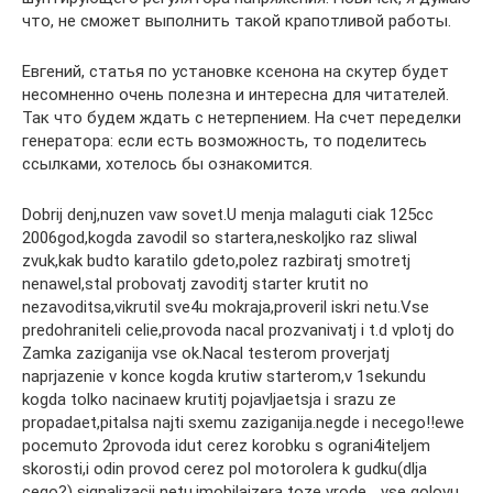
что, не сможет выполнить такой крапотливой работы.
Евгений, статья по установке ксенона на скутер будет
несомненно очень полезна и интересна для читателей.
Так что будем ждать с нетерпением. На счет переделки
генератора: если есть возможность, то поделитесь
ссылками, хотелось бы ознакомится.
Dobrij denj,nuzen vaw sovet.U menja malaguti ciak 125cc
2006god,kogda zavodil so startera,neskoljko raz sliwal
zvuk,kak budto karatilo gdeto,polez razbiratj smotretj
nenawel,stal probovatj zavoditj starter krutit no
nezavoditsa,vikrutil sve4u mokraja,proveril iskri netu.Vse
predohraniteli celie,provoda nacal prozvanivatj i t.d vplotj do
Zamka zaziganija vse ok.Nacal testerom proverjatj
naprjazenie v konce kogda krutiw starterom,v 1sekundu
kogda tolko nacinaew krutitj pojavljaetsja i srazu ze
propadaet,pitalsa najti sxemu zaziganija.negde i necego!!ewe
pocemuto 2provoda idut cerez korobku s ograni4iteljem
skorosti,i odin provod cerez pol motorolera k gudku(dlja
cego?) signalizacii netu,imobilajzera toze vrode… vse golovu