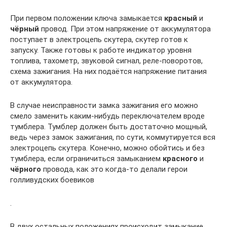
При первом положении ключа замыкается
красный
и
чёрный
провод. При этом напряжение от аккумулятора
поступает в электроцепь скутера, скутер готов к
запуску. Также готовы к работе индикатор уровня
топлива, тахометр, звуковой сигнал, реле-поворотов,
схема зажигания. На них подаётся напряжение питания
от аккумулятора.
В случае неисправности замка зажигания его можно
смело заменить каким-нибудь переключателем вроде
тумблера. Тумблер должен быть достаточно мощный,
ведь через замок зажигания, по сути, коммутируется вся
электроцепь скутера. Конечно, можно обойтись и без
тумблера, если ограничиться замыканием
красного
и
чёрного
провода, как это когда-то делали герои
голливудских боевиков
.
В двух остальных положениях происходит замыкание