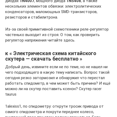
диодах
1N4007
, мощного диода
1N5408
, а также
нескольких элементов обвязки: электролитических
конденсаторов, маломощных SMD-транзисторов,
резисторов и стабилитрона.
Из-за своей примитивной схемотехники реле-регулятор
частенько выходит из строя. О том, как проверить
регулятор напряжения читайте здесь.
к « Электрическая схема китайского
скутера — скачать бесплатно »
Добрый день, извините если не по теме, но не нашел ни
чего подходящего в какую тему написать. Вопрос такой
сегодня резко затормозил и обнаружил что перестал
работать спидометр, в чем может быть причина? И ещё
можно ли на скутер поставить ксенон? Скутер racer
taurus
1alexiss1, по спидометру: открути тросик привода от
самого спидометра и покрути переднее колесо,