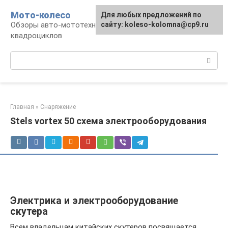
Перейти
Мото-колесо
Для любых предложений по
к
Обзоры авто-мототехники, снегоходов,
сайту: koleso-kolomna@cp9.ru
контенту
квадроциклов
Поиск:
Главная
»
Снаряжение
Stels vortex 50 схема электрооборудования
Электрика и электрооборудование
скутера
Всем владельцам китайских скутеров посвящается…