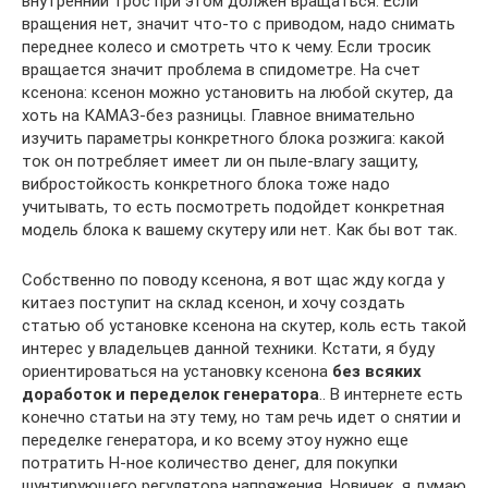
внутренний трос при этом должен вращаться. Если
вращения нет, значит что-то с приводом, надо снимать
переднее колесо и смотреть что к чему. Если тросик
вращается значит проблема в спидометре. На счет
ксенона: ксенон можно установить на любой скутер, да
хоть на КАМАЗ-без разницы. Главное внимательно
изучить параметры конкретного блока розжига: какой
ток он потребляет имеет ли он пыле-влагу защиту,
вибростойкость конкретного блока тоже надо
учитывать, то есть посмотреть подойдет конкретная
модель блока к вашему скутеру или нет. Как бы вот так.
Собственно по поводу ксенона, я вот щас жду когда у
китаез поступит на склад ксенон, и хочу создать
статью об установке ксенона на скутер, коль есть такой
интерес у владельцев данной техники. Кстати, я буду
ориентироваться на установку ксенона
без всяких
доработок и переделок генератора
.. В интернете есть
конечно статьи на эту тему, но там речь идет о снятии и
переделке генератора, и ко всему этоу нужно еще
потратить Н-ное количество денег, для покупки
шунтирующего регулятора напряжения. Новичек, я думаю