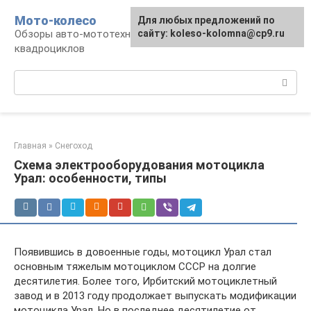
Перейти
Мото-колесо
Для любых предложений по
к
Обзоры авто-мототехники, снегоходов,
сайту: koleso-kolomna@cp9.ru
контенту
квадроциклов
Поиск:
Главная
»
Снегоход
Схема электрооборудования мотоцикла
Урал: особенности, типы
Появившись в довоенные годы, мотоцикл Урал стал
основным тяжелым мотоциклом СССР на долгие
десятилетия. Более того, Ирбитский мотоциклетный
завод и в 2013 году продолжает выпускать модификации
мотоцикла Урал. Но в последнее десятилетие от