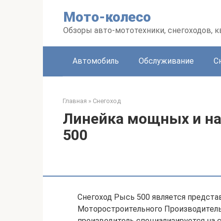
Перейти
Мото-колесо
к
контенту
Обзоры авто-мототехники, снегоходов, 
Автомобиль
Обслуживание
С
Главная
»
Снегоход
Линейка мощных и н
500
Снегоход Рысь 500 является предст
Моторостроительного Производитель
производитель специализируется на 