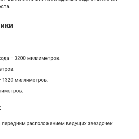
ста.
тики
хода – 3200 миллиметров.
етров.
– 1320 миллиметров.
лиметров.
:
с передним расположением ведущих звездочек.