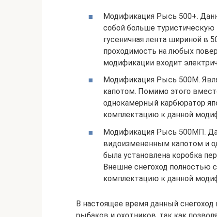
Модификация Рысь 500+. Дан
собой больше туристическую м
гусеничная лента шириной в 
проходимость на любых повер
модификации входит электрич
Модификация Рысь 500М. Явл
капотом. Помимо этого вмест
однокамерный карбюратор япон
комплектацию к данной модиф
Модификация Рысь 500МП. Да
видоизмененным капотом и о
была установлена коробка пе
Внешне снегоход полностью 
комплектацию к данной модиф
В настоящее время данный снегоход 
рыбаков и охотников, так как позво