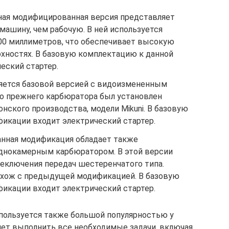
ная модифицированная версия представляет
ашину, чем рабочую. В ней используется
500 миллиметров, что обеспечивает высокую
хностях. В базовую комплектацию к данной
еский стартер.
яется базовой версией с видоизмененным
о прежнего карбюратора был установлен
ского производства, модели Mikuni. В базовую
икации входит электрический стартер.
нная модификация обладает также
днокамерным карбюратором. В этой версии
реключения передач шестеренчатого типа.
схож с предыдущей модификацией. В базовую
икации входит электрический стартер.
пользуется также большой популярностью у
ляет выполнить все необходимые задачи, включая