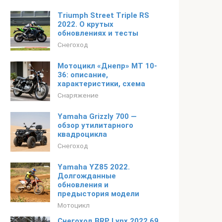
Triumph Street Triple RS
2022. О крутых
обновлениях и тесты
Снегоход
Мотоцикл «Днепр» МТ 10-
36: описание,
характеристики, схема
Снаряжение
Yamaha Grizzly 700 —
обзор утилитарного
квадроцикла
Снегоход
Yamaha YZ85 2022.
Долгожданные
обновления и
предыстория модели
Мотоцикл
Снегоход BRP Lynx 2022 69