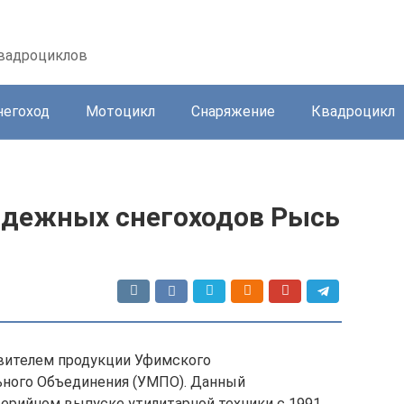
квадроциклов
негоход
Мотоцикл
Снаряжение
Квадроцикл
адежных снегоходов Рысь
авителем продукции Уфимского
ного Объединения (УМПО). Данный
серийном выпуске утилитарной техники с 1991