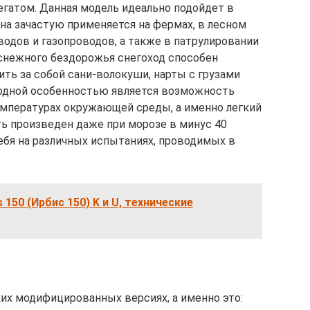
гатом. Данная модель идеально подойдет в
на зачастую применяется на фермах, в лесном
одов и газопроводов, а также в патрулировании
 снежного бездорожья снегоход способен
ть за собой сани-волокуши, нарты с грузами
 одной особенностью является возможность
емпературах окружающей среды, а именно легкий
ь произведен даже при морозе в минус 40
себя на различных испытаниях, проводимых в
 150 (Ирбис 150) K и U, технические
ких модифицированных версиях, а именно это: