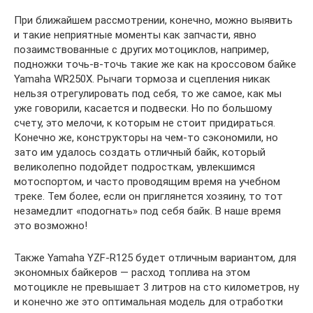
При ближайшем рассмотрении, конечно, можно выявить
и такие неприятные моменты как запчасти, явно
позаимствованные с других мотоциклов, например,
подножки точь-в-точь такие же как на кроссовом байке
Yamaha WR250X. Рычаги тормоза и сцепления никак
нельзя отрегулировать под себя, то же самое, как мы
уже говорили, касается и подвески. Но по большому
счету, это мелочи, к которым не стоит придираться.
Конечно же, конструкторы на чем-то сэкономили, но
зато им удалось создать отличный байк, который
великолепно подойдет подросткам, увлекшимся
мотоспортом, и часто проводящим время на учебном
треке. Тем более, если он приглянется хозяину, то тот
незамедлит «подогнать» под себя байк. В наше время
это возможно!
Также Yamaha YZF-R125 будет отличным вариантом, для
экономных байкеров — расход топлива на этом
мотоцикле не превышает 3 литров на сто километров, ну
и конечно же это оптимальная модель для отработки