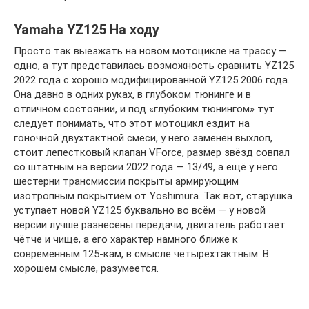
Yamaha YZ125 На ходу
Просто так выезжать на новом мотоцикле на трассу —
одно, а тут представилась возможность сравнить YZ125
2022 года с хорошо модифицированной YZ125 2006 года.
Она давно в одних руках, в глубоком тюнинге и в
отличном состоянии, и под «глубоким тюнингом» тут
следует понимать, что этот мотоцикл ездит на
гоночной двухтактной смеси, у него заменён выхлоп,
стоит лепестковый клапан VForce, размер звёзд совпал
со штатным на версии 2022 года — 13/49, а ещё у него
шестерни трансмиссии покрыты армирующим
изотропным покрытием от Yoshimura. Так вот, старушка
уступает новой YZ125 буквально во всём — у новой
версии лучше разнесены передачи, двигатель работает
чётче и чище, а его характер намного ближе к
современным 125-кам, в смысле четырёхтактным. В
хорошем смысле, разумеется.