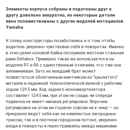
Элементы корпуса собраны и подогнаны друг к
другу довольно аккуратно, но некоторые детали
явно позаимствованы с других моделей мотоциклов
Yamaha
К слову, конструкторы позаботились и о том, чтобы
водитель уверенно чувствовал себя в поворотах. Именно
в этих целях основой байка послужила жесткая стальная
рама Deltabox. Примерно такая же используется и на
моделях R1 и R6 с единственным отличием, что там она
алюминиевая. Зато их младший брат может
похвастаться облегченным маятником из “крылатого”
металла и надежной телескопической вилкой с рабочим
ходом 129.5 мм. Ход заднего моноамортизатора
составляет 124.5 мм, при этом ни сзади, ни спереди
подвеска не имеет никаких регулировок. Впрочем
регулировки на этом мотоцикле совсем ни к чему — он
прекрасно ведет себя как на извилистых загородных
трассах, так и в плотном городском потоке, уверенно
входя в повороты и перестраиваясь между машинами.