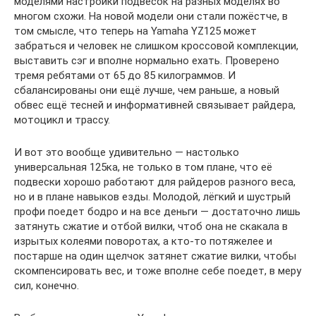
моделями настройки подвесок на разных моделях во
многом схожи. На новой модели они стали пожёстче, в
том смысле, что теперь на Yamaha YZ125 может
забраться и человек не слишком кроссовой комплекции,
выставить сэг и вполне нормально ехать. Проверено
тремя ребятами от 65 до 85 килограммов. И
сбалансированы они ещё лучше, чем раньше, а новый
обвес ещё тесней и информативней связывает райдера,
мотоцикл и трассу.
И вот это вообще удивительно — настолько
универсальная 125ка, не только в том плане, что её
подвески хорошо работают для райдеров разного веса,
но и в плане навыков езды. Молодой, лёгкий и шустрый
профи поедет бодро и на все деньги — достаточно лишь
затянуть сжатие и отбой вилки, чтоб она не скакала в
изрытых колеями поворотах, а кто-то потяжелее и
постарше на один щелчок затянет сжатие вилки, чтобы
скомпенсировать вес, и тоже вполне себе поедет, в меру
сил, конечно.