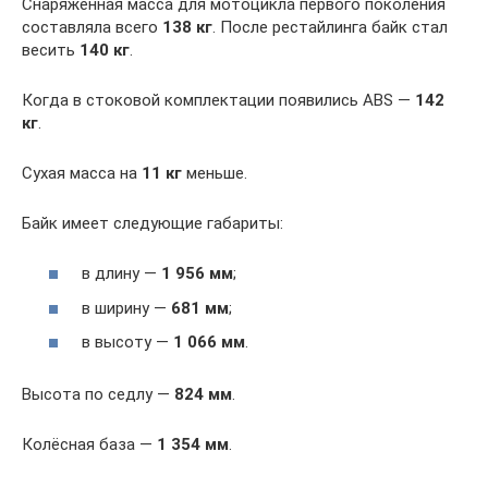
Снаряжённая масса для мотоцикла первого поколения
составляла всего
138 кг
. После рестайлинга байк стал
весить
140 кг
.
Когда в стоковой комплектации появились ABS —
142
кг
.
Сухая масса на
11 кг
меньше.
Байк имеет следующие габариты:
в длину —
1 956 мм
;
в ширину —
681 мм
;
в высоту —
1 066 мм
.
Высота по седлу —
824 мм
.
Колёсная база —
1 354 мм
.