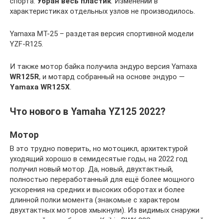
спорта.
Убран весь пластик
. Изменений в
характеристиках отдельных узлов не производилось.
Yamaxa MT-25 – раздетая версия спортивной модели
YZF-R125.
И также мотор байка получила эндуро версия Yamaxa
WR125R
, и мотард собранный на основе эндуро —
Yamaxa WR125X
.
Что нового в Yamaha YZ125 2022?
Мотор
В это трудно поверить, но мотоцикл, архитектурой
уходящий хорошо в семидесятые годы, на 2022 год
получил новый мотор. Да, новый, двухтактный,
полностью переработанный для ещё более мощного
ускорения на средних и высоких оборотах и более
длинной полки момента (знакомые с характером
двухтактных моторов хмыкнули). Из видимых снаружи