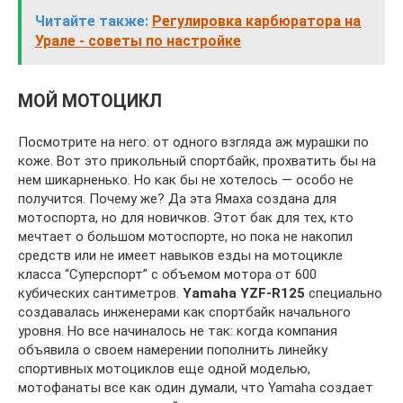
Читайте также:
Регулировка карбюратора на
Урале - советы по настройке
МОЙ МОТОЦИКЛ
Посмотрите на него: от одного взгляда аж мурашки по
коже. Вот это прикольный спортбайк, прохватить бы на
нем шикарненько. Но как бы не хотелось — особо не
получится. Почему же? Да эта Ямаха создана для
мотоспорта, но для новичков. Этот бак для тех, кто
мечтает о большом мотоспорте, но пока не накопил
средств или не имеет навыков езды на мотоцикле
класса “Суперспорт” с объемом мотора от 600
кубических сантиметров.
Yamaha YZF-R125
специально
создавалась инженерами как спортбайк начального
уровня. Но все начиналось не так: когда компания
объявила о своем намерении пополнить линейку
спортивных мотоциклов еще одной моделью,
мотофанаты все как один думали, что Yamaha создает