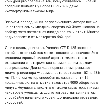
конкуренцию совсем не тем, кому ожидалось — новый
соперник появился у Honda CBR125R и даже
«четвертушки» Kawasaki Ninja.
Впрочем, последний из-за увеличенного мотора все же
не оставит самой младшей спортивной Ямахе шансов на
победу, хотя потягаться иногда все-таки стоит. Многое
ведь зависит и от мастерства байкера!
Да и в целом, двигатель Yamaha YZF-R 125 вовсе не
такой чахоточный, как может показаться вначале. Это
одноцилиндровый силовой агрегат жидкостного
охлаждения с четырьмя клапанами и одним верхним
распредвалом. Длина хода поршня в нем превышает
диаметр цилиндра — размерность составляет 52 на 58.6
мм. При этом мотор способен выдавать почти 15
лошадиных сил на отметке тахометра 9000 оборотов в
минуту. Неудивительно, что с такими характеристиками
некоторые умельцы умудряются разогнаться на этом
спортбайке начального уровня до довольно серьезных
скоростей.