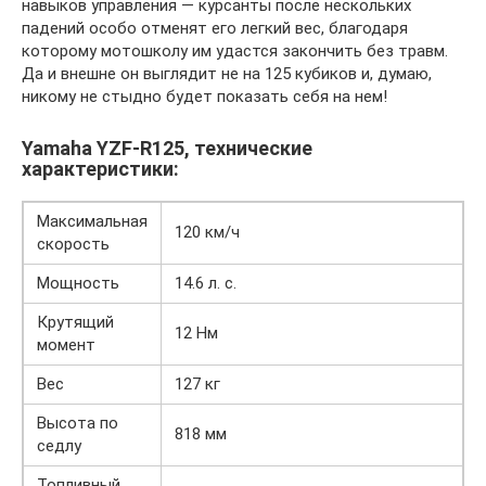
навыков управления — курсанты после нескольких
падений особо отменят его легкий вес, благодаря
которому мотошколу им удастся закончить без травм.
Да и внешне он выглядит не на 125 кубиков и, думаю,
никому не стыдно будет показать себя на нем!
Yamaha YZF-R125, технические
характеристики:
Максимальная
120 км/ч
скорость
Мощность
14.6 л. с.
Крутящий
12 Нм
момент
Вес
127 кг
Высота по
818 мм
седлу
Топливный