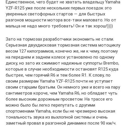
Единственное, чего будет не хватать владельцу Yamaha
YZF-R125 уже после нескольких первых поездок это
уверенных светофорных стартов — для быстрых
разгонов мощности мотора все-таки маловато. Но от
мальца не надо много требовать! Он и так хорош!))))
Зато на тормозах разработчики экономить не стали.
Серьезная двухдисковая тормозная система мотоциклу
весом 127 килограммов, конечно же, ни к чему, поэтому
на переднем и заднем колесе установлено по одному
диску, но зато их сжимают надежные суппорты Brembo,
которые в случае необходимости остановят R125 куда
быстрее, чем горячий R6 и тем более R1. К слову, по
своим размерам Yamaha YZF-R125 почти не уступает
своим старшим братьям. Он немного уже и всего на пару
сантиметров короче, чем Yamaha R6, но обладает чуть
более высоким дорожным просветом. На трассе его
можно было бы легко перепутать с другими
спортсменами Yamaha, если бы не чрезмерно высокая
тональность звука из выхлопной системы и очень
заметный провал в разгонной динамике после 90 км/ч.