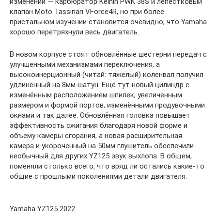
изменений — карбюратор Keihin PWK 38S и лепестковый
клапан Moto Tassinari VForce4R, но при более
пристальном изучении становится очевидно, что Yamaha
хорошо перетряхнули весь двигатель.
В новом корпусе стоят обновлённые шестерни передач с
улучшенными механизмами переключения, а
высокоинерционный (читай: тяжёлый) коленвал получил
удлинённый на 8мм шатун. Ещё тут новый цилиндр с
изменённым расположением шпилек, увеличенным
размером и формой портов, изменёнными продувочными
окнами и так далее. Обновлённая головка повышает
эффективность сжигания благодаря новой форме и
объёму камеры сгорания, а новая расширительная
камера и укороченный на 50мм глушитель обеспечили
необычный для других YZ125 звук выхлопа. В общем,
поменяли столько всего, что вряд ли остались какие-то
общие с прошлыми поколениями детали двигателя.
Yamaha YZ125 2022