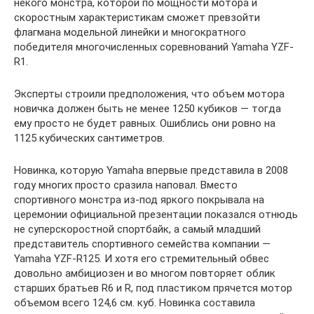
некого монстра, которой по мощности мотора и
скоростным характеристикам сможет превзойти
флагмана модельной линейки и многократного
победителя многочисленных соревнований Yamaha YZF-
R1.
Эксперты строили предположения, что объем мотора
новичка должен быть не менее 1250 кубиков — тогда
ему просто не будет равных. Ошиблись они ровно на
1125 кубических сантиметров.
Новинка, которую Yamaha впервые представила в 2008
году многих просто сразила наповал. Вместо
спортивного монстра из-под яркого покрывала на
церемонии официальной презентации показался отнюдь
не суперскоростной спортбайк, а самый младший
представитель спортивного семейства компании —
Yamaha YZF-R125. И хотя его стремительный обвес
довольно амбициозен и во многом повторяет облик
старших братьев R6 и R, под пластиком прячется мотор
объемом всего 124,6 см. куб. Новинка составила