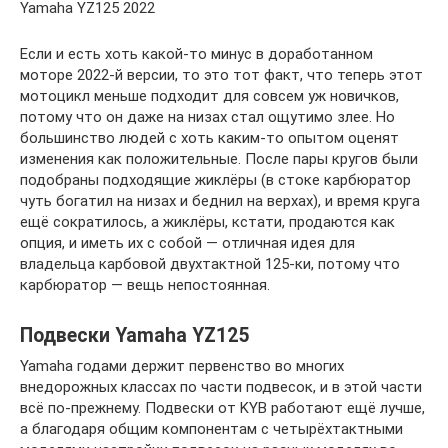
Yamaha YZ125 2022
Если и есть хоть какой-то минус в доработанном
моторе 2022-й версии, то это тот факт, что теперь этот
мотоцикл меньше подходит для совсем уж новичков,
потому что он даже на низах стал ощутимо злее. Но
большинство людей с хоть каким-то опытом оценят
изменения как положительные. После пары кругов были
подобраны подходящие жиклёры (в стоке карбюратор
чуть богатил на низах и беднил на верхах), и время круга
ещё сократилось, а жиклёры, кстати, продаются как
опция, и иметь их с собой — отличная идея для
владельца карбовой двухтактной 125-ки, потому что
карбюратор — вещь непостоянная.
Подвески Yamaha YZ125
Yamaha годами держит первенство во многих
внедорожных классах по части подвесок, и в этой части
всё по-прежнему. Подвески от KYB работают ещё лучше,
а благодаря общим компонентам с четырёхтактными