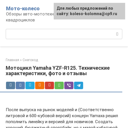
Перейти
Мото-колесо
Для любых предложений по
к
Обзоры авто-мототехники, снегоходов,
сайту: koleso-kolomna@cp9.ru
контенту
квадроциклов
Поиск:
Главная
»
Снегоход
Мотоцикл Yamaha YZF-R125. Технические
характеристики, фото и отзывы
После выпуска на рынок моделей и (Соответственно
литровой и 600-кубовой версий) концерн Yamaxa решил
пополнить линейку и версией для новичков. Создать
хороший, бюджетный спортбайк, но с малой кубатурой.