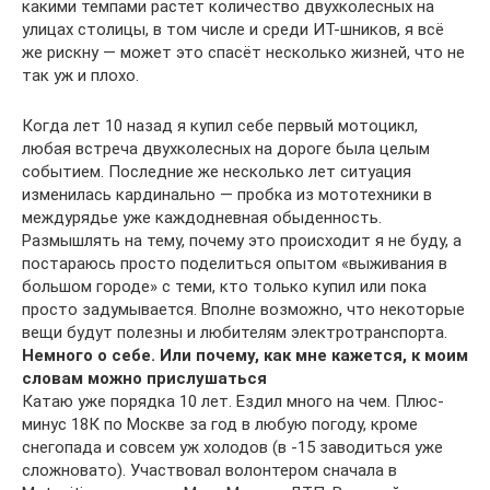
какими темпами растет количество двухколесных на
улицах столицы, в том числе и среди ИТ-шников, я всё
же рискну — может это спасёт несколько жизней, что не
так уж и плохо.
Когда лет 10 назад я купил себе первый мотоцикл,
любая встреча двухколесных на дороге была целым
событием. Последние же несколько лет ситуация
изменилась кардинально — пробка из мототехники в
междурядье уже каждодневная обыденность.
Размышлять на тему, почему это происходит я не буду, а
постараюсь просто поделиться опытом «выживания в
большом городе» с теми, кто только купил или пока
просто задумывается. Вполне возможно, что некоторые
вещи будут полезны и любителям электротранспорта.
Немного о себе. Или почему, как мне кажется, к моим
словам можно прислушаться
Катаю уже порядка 10 лет. Ездил много на чем. Плюс-
минус 18К по Москве за год в любую погоду, кроме
снегопада и совсем уж холодов (в -15 заводиться уже
сложновато). Участвовал волонтером сначала в