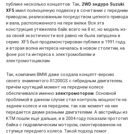
публике несколько концептов. Так,
2WD эндуро Suzuki
XF5
имел полноценную подвеску в сочетании с передним
приводом, реализованным посредством цепного привода
и вала, расположенного на пере вилки. Вся эта
конструкция утяжеляла байк всего на 8 кг, но модель из-
за своей экзотичности всё равно не была запущена в
серию. XF5 был продемонстрирован публике в 1991 году,
и вторая волна интереса началась в новом столетии, на
фоне роста интереса к электромобилям и
электромотоциклам.
Так, компания BMW даже создала концепт-версию
своего знаменитого R1200GS с гибридным двигателем,
причём крутящий момент на переднем колесе
обеспечивался именно
электромотором
. Основной
проблемой в данном случае стал контроль мощности на
заднем колесе и на переднем, так как момент на них
передаётся двумя разными двигателями. А австрийцы из
KTM пошли ещё дальше, и в 2004 году показали прототип
байка с гидравлическим мотором, смонтированном на
ступице переднего колеса. Такой подход помог