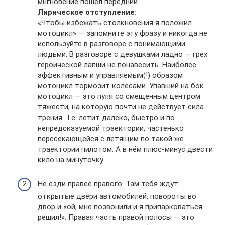
мнгновение пошел передний.
Лирическое отступление:
«Чтобы избежать столкновения я положил
мотоцикл» — запомните эту фразу и никогда не
используйте в разговоре с понимающими
людьми. В разговоре с девушками ладно — грех
героической лапши не понавесить. Наиболее
эффективным и управляемым(!) образом
мотоцикл тормозит колесами. Упавший на бок
мотоцикл — это пуля со смещенным центром
тяжести, на которую почти не действует сила
трения. Т.е. летит далеко, быстро и по
непредсказуемой траектории, частенько
пересекающейся с летящим по такой же
траектории пилотом. А в нём плюс-минус двести
кило на минуточку.
Не езди правее правого. Там тебя ждут
открытые двери автомобилей, повороты во
двор и «ой, мне позвонили и я припарковаться
решил!». Правая часть правой полосы — это