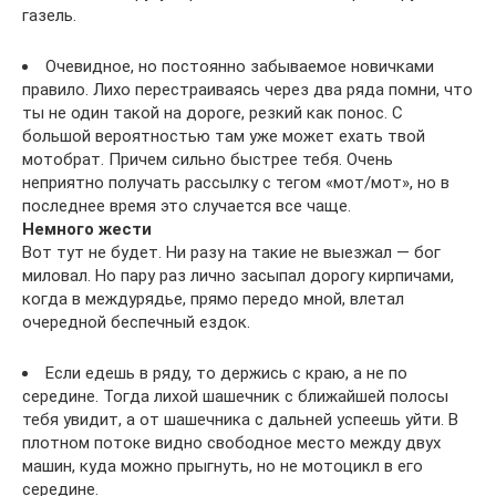
газель.
Очевидное, но постоянно забываемое новичками
правило. Лихо перестраиваясь через два ряда помни, что
ты не один такой на дороге, резкий как понос. С
большой вероятностью там уже может ехать твой
мотобрат. Причем сильно быстрее тебя. Очень
неприятно получать рассылку с тегом «мот/мот», но в
последнее время это случается все чаще.
Немного жести
Вот тут не будет. Ни разу на такие не выезжал — бог
миловал. Но пару раз лично засыпал дорогу кирпичами,
когда в междурядье, прямо передо мной, влетал
очередной беспечный ездок.
Если едешь в ряду, то держись с краю, а не по
середине. Тогда лихой шашечник с ближайшей полосы
тебя увидит, а от шашечника с дальней успеешь уйти. В
плотном потоке видно свободное место между двух
машин, куда можно прыгнуть, но не мотоцикл в его
середине.