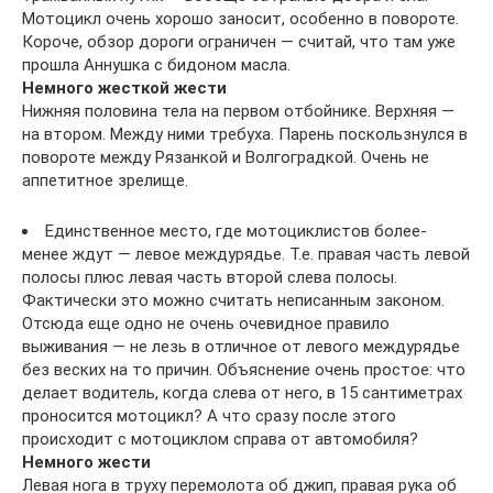
Мотоцикл очень хорошо заносит, особенно в повороте.
Короче, обзор дороги ограничен — считай, что там уже
прошла Аннушка с бидоном масла.
Немного жесткой жести
Нижняя половина тела на первом отбойнике. Верхняя —
на втором. Между ними требуха. Парень поскользнулся в
повороте между Рязанкой и Волгоградкой. Очень не
аппетитное зрелище.
Единственное место, где мотоциклистов более-
менее ждут — левое междурядье. Т.е. правая часть левой
полосы плюс левая часть второй слева полосы.
Фактически это можно считать неписанным законом.
Отсюда еще одно не очень очевидное правило
выживания — не лезь в отличное от левого междурядье
без веских на то причин. Объяснение очень простое: что
делает водитель, когда слева от него, в 15 сантиметрах
проносится мотоцикл? А что сразу после этого
происходит с мотоциклом справа от автомобиля?
Немного жести
Левая нога в труху перемолота об джип, правая рука об