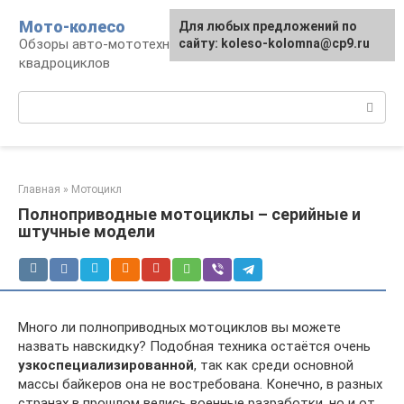
Перейти
Мото-колесо
Для любых предложений по
к
Обзоры авто-мототехники, снегоходов,
сайту: koleso-kolomna@cp9.ru
контенту
квадроциклов
Поиск:
Главная
»
Мотоцикл
Полноприводные мотоциклы – серийные и
штучные модели
Много ли полноприводных мотоциклов вы можете
назвать навскидку? Подобная техника остаётся очень
узкоспециализированной
, так как среди основной
массы байкеров она не востребована. Конечно, в разных
странах в прошлом велись военные разработки, но и от