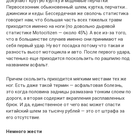
докупают крутую куртку и моднявые перчатки.
Первосезонник обыкновенный: шлем, куртка, перчатки…
джинсики и кеды. Бессердечная же сволочь статистика
говорит нам, что большая часть всех тяжелых травм
приходится именно на ноги (по довольно дырявой
статистике Motocitizen — около 45%). А все из-за того,
что в большинстве случаев именно они принимают на
себя первый удар. Ну вот посадка потому что такая и
разность высот мотоцикла и авто. После первого удара,
частенько еще приходится поскользить по рашпилю под
названием асфальт.
Причем скользить приходится мягкими местами тех же
ног. Есть даже такой термин — асфальтовая болезнь,
это когда половина задницы размазана тонким слоем по
дороге, а вторая содержит вкрапления расплавленных
брюк. И да, единственное от чего вас может спасти
китайский шлем за тысячу рублей — это от штрафа за
его отсутствие.
Немного жести