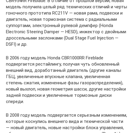
CBR954RR Fireblade. В отличие от прошлой версии, новая
модель получила целый ряд технических отличий и черты
гоночного прототипа RC211V — новая рама, подвески и
двигатель, новая тормозная система с радиальными
суппортами, электронный рулевой демпфер (Honda
Electronic Steering Damper — HESD), инжектор с двойными
дроссельными заслонками (Dual Stage Fuel Injection —
DSFI) и др.
В 2006 году модель Honda CBR1000RR Fireblade
подвергается рестайлингу, получая чуть обновленный
внешний вид, доработанный двигатель (другие каналы
ГБЦ, увеличенные впускные клапана, увеличенная
степень сжатия, измененные фазы газораспределения),
новый выхлоп, новая геометрия шасси, другие настройки
задней подвески и увеличенные тормозные диски
спереди.
В 2008 году модель подвергается серьезным изменениям,
которые коснулись внешнего вида и технической части
— новый двигатель, новые настройки блока управления,