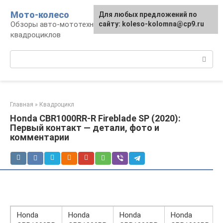
Перейти
Мото-колесо
Для любых предложений по
к
Обзоры авто-мототехники, снегоходов,
сайту: koleso-kolomna@cp9.ru
контенту
квадроциклов
Поиск:
Главная
»
Квадроцикл
Honda CBR1000RR-R Fireblade SP (2020):
Первый контакт — детали, фото и
комментарии
Honda
Honda
Honda
Honda