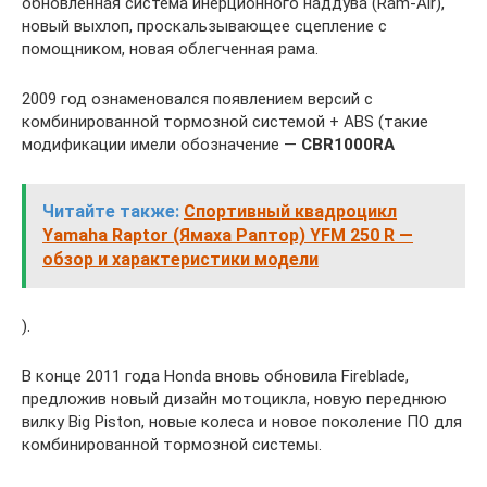
обновленная система инерционного наддува (Ram-Air),
новый выхлоп, проскальзывающее сцепление с
помощником, новая облегченная рама.
2009 год ознаменовался появлением версий с
комбинированной тормозной системой + ABS (такие
модификации имели обозначение —
CBR1000RA
Читайте также:
Спортивный квадроцикл
Yamaha Raptor (Ямаха Раптор) YFM 250 R —
обзор и характеристики модели
).
В конце 2011 года Honda вновь обновила Fireblade,
предложив новый дизайн мотоцикла, новую переднюю
вилку Big Piston, новые колеса и новое поколение ПО для
комбинированной тормозной системы.