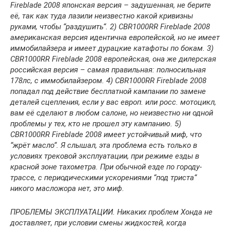
Fireblade 2008 японская версия – задушенная, не берите
её, так как туда лазили неизвестно какой кривизны
руками, чтобы “раздушить“. 2) CBR1000RR Fireblade 2008
американская версия идентична европейской, но не имеет
иммобилайзера и имеет дурацкие катафоты по бокам. 3)
CBR1000RR Fireblade 2008 европейская, она же дилерская
российская версия – самая правильная: полносильная
178лс, с иммобилайзером. 4) CBR1000RR Fireblade 2008
попадал под действие бесплатной кампании по замене
деталей сцепления, если у вас европ. или росс. мотоцикл,
вам её сделают в любом салоне, но неизвестно ни одной
проблемы у тех, кто не прошел эту кампанию. 5)
CBR1000RR Fireblade 2008 имеет устойчивый миф, что
“жрёт масло“. Я слышал, эта проблема есть только в
условиях трековой эксплуатации, при режиме езды в
красной зоне тахометра. При обычной езде по городу-
трассе, с периодическими ускорениями “под триста“
никого масложора нет, это миф.
ПРОБЛЕМЫ ЭКСПЛУАТАЦИИ. Никаких проблем Хонда не
доставляет, при условии смены жидкостей, когда