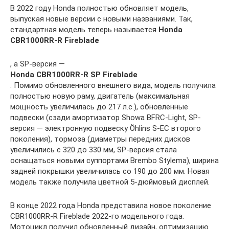
В 2022 году Honda полностью обновляет модель,
выпуская новые версии с новыми названиями. Так,
стандартная модель теперь называется
Honda
CBR1000RR-R Fireblade
, а SP-версия —
Honda CBR1000RR-R SP Fireblade
. Помимо обновленного внешнего вида, модель получила
полностью новую раму, двигатель (максимальная
мощность увеличилась до 217 л.с.), обновленные
подвески (сзади амортизатор Showa BFRC-Light, SP-
версия — электронную подвеску Öhlins S-EC второго
поколения), тормоза (диаметры передних дисков
увеличились с 320 до 330 мм, SP-версия стала
оснащаться новыми суппортами Brembo Stylema), ширина
задней покрышки увеличилась со 190 до 200 мм. Новая
модель также получила цветной 5-дюймовый дисплей.
В конце 2022 года Honda представила новое поколение
CBR1000RR-R Fireblade 2022-го модельного года.
Мотоцикл получил обновленный дизайн, оптимизацию