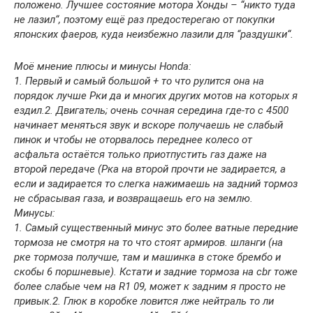
положено. Лучшее состояние мотора Хонды – “никто туда
не лазил“, поэтому ещё раз предостерегаю от покупки
японских фаеров, куда неизбежно лазили для “раздушки“.
Моё мнение плюсы и минусы Honda:
1. Первый и самый большой + то что рулится она на
порядок лучше Рки да и многих других мотов на которых я
ездил.
2. Двигатель; очень сочная середина где-то с 4500
начинает меняться звук и вскоре получаешь не слабый
пинок и чтобы не оторвалось переднее колесо от
асфальта остаётся только приотпустить газ даже на
второй передаче (Рка на второй прочти не задирается, а
если и задирается то слегка нажимаешь на задний тормоз
не сбрасывая газа, и возвращаешь его на землю.
Минусы:
1. Самый существенный минус это более ватные передние
тормоза не смотря на то что стоят армиров. шланги (на
рке тормоза получше, там и машинка в стоке брембо и
скобы 6 поршневые). Кстати и задние тормоза на cbr тоже
более слабые чем на R1 09, может к задним я просто не
привык.
2. Глюк в коробке ловится лже нейтраль то ли