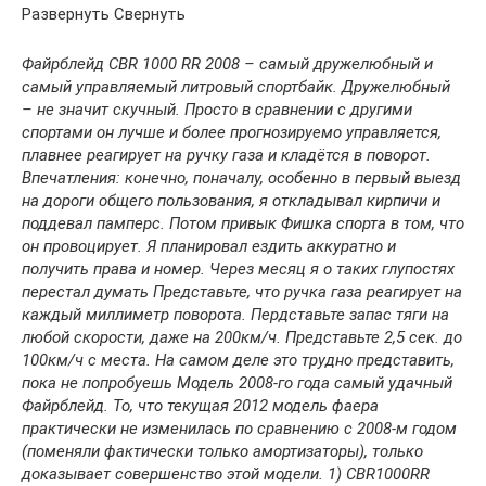
Развернуть Свернуть
Файрблейд CBR 1000 RR 2008 – самый дружелюбный и
самый управляемый литровый спортбайк. Дружелюбный
– не значит скучный. Просто в сравнении с другими
спортами он лучше и более прогнозируемо управляется,
плавнее реагирует на ручку газа и кладётся в поворот.
Впечатления: конечно, поначалу, особенно в первый выезд
на дороги общего пользования, я откладывал кирпичи и
поддевал памперс. Потом привык Фишка спорта в том, что
он провоцирует. Я планировал ездить аккуратно и
получить права и номер. Через месяц я о таких глупостях
перестал думать Представьте, что ручка газа реагирует на
каждый миллиметр поворота. Пердставьте запас тяги на
любой скорости, даже на 200км/ч. Представьте 2,5 сек. до
100км/ч с места. На самом деле это трудно представить,
пока не попробуешь Модель 2008-го года самый удачный
Файрблейд. То, что текущая 2012 модель фаера
практически не изменилась по сравнению с 2008-м годом
(поменяли фактически только амортизаторы), только
доказывает совершенство этой модели. 1) CBR1000RR