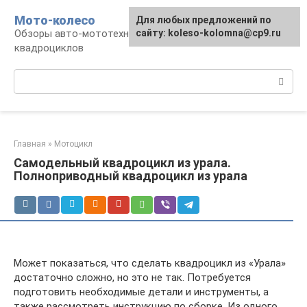
Перейти
Мото-колесо
Для любых предложений по
к
Обзоры авто-мототехники, снегоходов,
сайту: koleso-kolomna@cp9.ru
контенту
квадроциклов
Поиск:
Главная
»
Мотоцикл
Самодельный квадроцикл из урала.
Полноприводный квадроцикл из урала
Может показаться, что сделать квадроцикл из «Урала»
достаточно сложно, но это не так. Потребуется
подготовить необходимые детали и инструменты, а
также рассмотреть инструкцию по сборке. Из одного