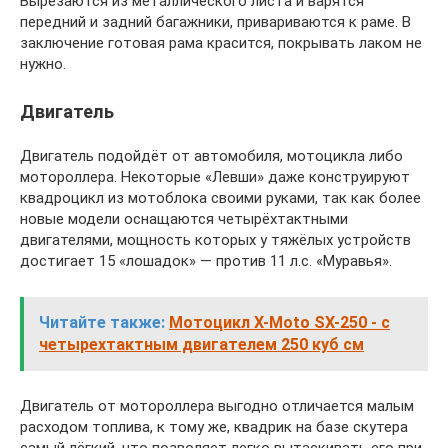
Вырезаются из металлического листа и варятся
передний и задний багажники, привариваются к раме. В
заключение готовая рама красится, покрывать лаком не
нужно.
Двигатель
Двигатель подойдёт от автомобиля, мотоцикла либо
мотороллера. Некоторые «Левши» даже конструируют
квадроцикл из мотоблока своими руками, так как более
новые модели оснащаются четырёхтактными
двигателями, мощность которых у тяжёлых устройств
достигает 15 «лошадок» — против 11 л.с. «Муравья».
Читайте также:
Мотоцикл X-Moto SX-250 - с
четырехтактным двигателем 250 куб см
Двигатель от мотороллера выгодно отличается малым
расходом топлива, к тому же, квадрик на базе скутера
самый лёгкий, что позволяет легко вытаскивать его при