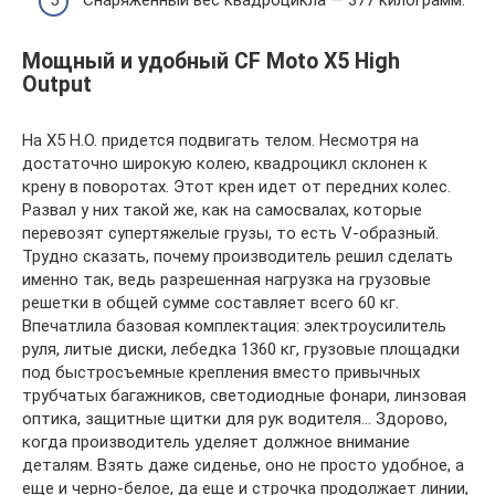
Снаряженный вес квадроцикла — 377 килограмм.
Мощный и удобный CF Moto X5 High
Output
На Х5 Н.О. придется подвигать телом. Несмотря на
достаточно широкую колею, квадроцикл склонен к
крену в поворотах. Этот крен идет от передних колес.
Развал у них такой же, как на самосвалах, которые
перевозят супертяжелые грузы, то есть V-образный.
Трудно сказать, почему производитель решил сделать
именно так, ведь разрешенная нагрузка на грузовые
решетки в общей сумме составляет всего 60 кг.
Впечатлила базовая комплектация: электроусилитель
руля, литые диски, лебедка 1360 кг, грузовые площадки
под быстросъемные крепления вместо привычных
трубчатых багажников, светодиодные фонари, линзовая
оптика, защитные щитки для рук водителя… Здорово,
когда производитель уделяет должное внимание
деталям. Взять даже сиденье, оно не просто удобное, а
еще и черно-белое, да еще и строчка продолжает линии,