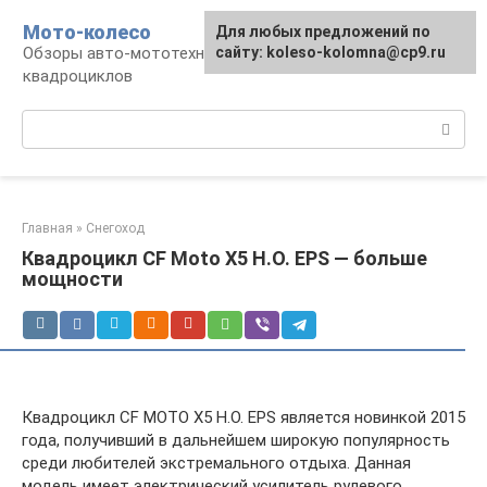
Перейти
Мото-колесо
Для любых предложений по
к
Обзоры авто-мототехники, снегоходов,
сайту: koleso-kolomna@cp9.ru
контенту
квадроциклов
Поиск:
Главная
»
Снегоход
Квадроцикл CF Moto X5 H.O. EPS — больше
мощности
Квадроцикл CF MOTO X5 H.O. EPS является новинкой 2015
года, получивший в дальнейшем широкую популярность
среди любителей экстремального отдыха. Данная
модель имеет электрический усилитель рулевого