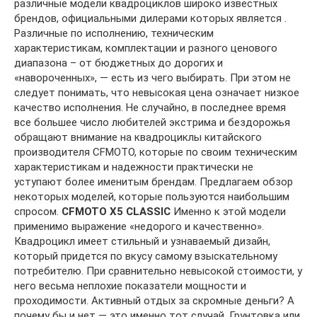
различные модели квадроциклов широко известных
брендов, официальными дилерами которых является .
Различные по исполнению, техническим
характеристикам, комплектации и разного ценового
диапазона – от бюджетных до дорогих и
«навороченных», — есть из чего выбирать. При этом не
следует понимать, что невысокая цена означает низкое
качество исполнения. Не случайно, в последнее время
все большее число любителей экстрима и бездорожья
обращают внимание на квадроциклы китайского
производителя CFMOTO, которые по своим техническим
характеристикам и надежности практически не
уступают более именитым брендам. Предлагаем обзор
некоторых моделей, которые пользуются наибольшим
спросом.
CFMOTO X5 CLASSIC
Именно к этой модели
применимо выражение «недорого и качественно».
Квадроцикл имеет стильный и узнаваемый дизайн,
который придется по вкусу самому взыскательному
потребителю. При сравнительно невысокой стоимости, у
него весьма неплохие показатели мощности и
проходимости. Активный отдых за скромные деньги? А
почему бы и нет — это именно тот случай. Грунтовка или