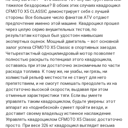
тяжелое бездорожье? В обоих этих случаях квадроцикл
CFMOTO X5 CLASSIC демонстрирует себя с лучшей
стороны. Все большее число фанатов ATV отдают
предпочтение именно этой машине. Квадроцикл прошел
через целую серию внушительных тестов, по
результатам которых был удостоен наивысших
экспертных оценок. Мощный двигатель – вот основной
залог успеха CFMOTO X5 Classic в спортивных заездах.
Четырехтактный одноцилиндровый мотор позволяет
полностью раскрыть потенциал этого квадроцикла,
оставаясь при этом достаточно экономичным по части
расхода топлива. К тому же, ни ухабы, ни грязь, ни
холмистый рельеф местности не станут для него
препятствием, и не смогут помешать преодолеть их на
достаточно высокой скорости, выдавая при этом
отменные характеристики тяги. Если вы умеете
управлять таким квадроциклом, будьте уверены: этот
аппарат из «поднебесной» сумеет пройти везде, и
доставит своему владельцу истинное наслаждение.
Управлять квадроциклом CFMOTO X5 Classic достаточно
просто. При весе 326 кг квадроцикл выглядит весьма