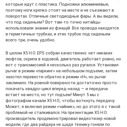
которые идут с пластика. Подножки алюминиевые,
поэтому ноги крепко стоят на месте и не съезжают в
поворотах. Отличные светодиодные фары. А вы видели,
что под сиденьем? Вот там-то точно китайцы
использовали знания из фэншуй. Все провода находятся
в герметичных трубках, и этих трубок под сиденьем
всего три, очень удобно.
В целом Х5 Н.О. EPS собран качественно: нет никаких
люфтов, скрипа в ходовой, двигатель работает ровно, но
вот с трансмиссией я несколько раз ругался. Установил
рычаг в режим «паркинг» на небольшом подъеме, затем
захотел перевести обратно в режим «Н», но рычаг
заклинило. На ровной поверхности достаточно просто
покачать квадро-цикл вперед-назад — и передача
встает на место, но тут подъем! Минут 5 мы с
фотографом качали Х5 Н.О., чтобы воткнуть передачу.
Может, я включил режим «чайник», но до этого я с такой
проблемой не сталкивался. На презентации Х5 Н.О.
производитель продемонстрировал видеотизер новой
модели, где два райдера не щадя технику гоняли по