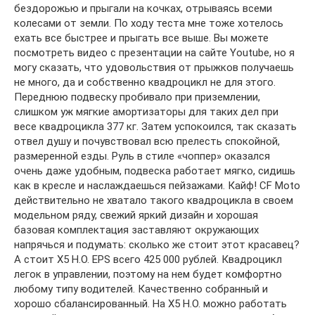
бездорожью и прыгали на кочках, отрываясь всеми
колесами от земли. По ходу теста мне тоже хотелось
ехать все быстрее и прыгать все выше. Вы можете
посмотреть видео с презентации на сайте Youtube, но я
могу сказать, что удовольствия от прыжков получаешь
не много, да и собственно квадроцикл не для этого.
Переднюю подвеску пробивало при приземлении,
слишком уж мягкие амортизаторы для таких дел при
весе квадроцикла 377 кг. Затем успокоился, так сказать
отвел душу и почувствовал всю прелесть спокойной,
размеренной езды. Руль в стиле «чоппер» оказался
очень даже удобным, подвеска работает мягко, сидишь
как в кресле и наслаждаешься пейзажами. Кайф! CF Moto
действительно не хватало такого квадроцикла в своем
модельном ряду, свежий яркий дизайн и хорошая
базовая комплектация заставляют окружающих
напрячься и подумать: сколько же стоит этот красавец?
А стоит Х5 Н.О. EPS всего 425 000 рублей. Квадроцикл
легок в управлении, поэтому на нем будет комфортно
любому типу водителей. Качественно собранный и
хорошо сбалансированный. На Х5 Н.О. можно работать