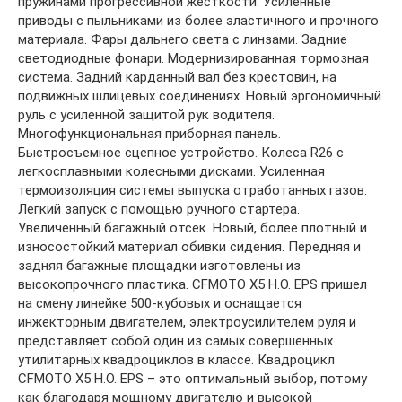
пружинами прогрессивной жесткости. Усиленные
приводы с пыльниками из более эластичного и прочного
материала. Фары дальнего света с линзами. Задние
светодиодные фонари. Модернизированная тормозная
система. Задний карданный вал без крестовин, на
подвижных шлицевых соединениях. Новый эргономичный
руль с усиленной защитой рук водителя.
Многофункциональная приборная панель.
Быстросъемное сцепное устройство. Колеса R26 с
легкосплавными колесными дисками. Усиленная
термоизоляция системы выпуска отработанных газов.
Легкий запуск с помощью ручного стартера.
Увеличенный багажный отсек. Новый, более плотный и
износостойкий материал обивки сидения. Передняя и
задняя багажные площадки изготовлены из
высокопрочного пластика. CFMOTO X5 Н.O. EPS пришел
на смену линейке 500-кубовых и оснащается
инжекторным двигателем, электроусилителем руля и
представляет собой один из самых совершенных
утилитарных квадроциклов в классе. Квадроцикл
CFMOTO X5 H.O. EPS – это оптимальный выбор, потому
как благодаря мощному двигателю и высокой