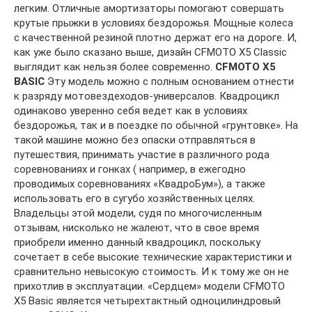
легким. Отличные амортизаторы помогают совершать
крутые прыжки в условиях бездорожья. Мощные колеса
с качественной резиной плотно держат его на дороге. И,
как уже было сказано выше, дизайн CFMOTO X5 Classic
выглядит как нельзя более современно.
CFMOTO X5
BASIC
Эту модель можно с полным основанием отнести
к разряду мотовездеходов-универсалов. Квадроцикл
одинаково уверенно себя ведет как в условиях
бездорожья, так и в поездке по обычной «грунтовке». На
такой машине можно без опаски отправляться в
путешествия, принимать участие в различного рода
соревнованиях и гонках ( например, в ежегодно
проводимых соревнованиях «КвадроБум»), а также
использовать его в сугубо хозяйственных целях.
Владельцы этой модели, судя по многочисленным
отзывам, нисколько не жалеют, что в свое время
приобрели именно данный квадроцикл, поскольку
сочетает в себе высокие технические характеристики и
сравнительно невысокую стоимость. И к тому же он не
прихотлив в эксплуатации. «Сердцем» модели CFMOTO
X5 Basic является четырехтактный одноцилиндровый