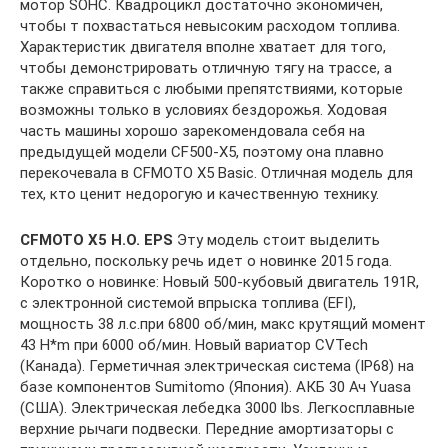
мотор SOHC. Квадроцикл достаточно экономичен,
чтобы т похвастаться невысоким расходом топлива.
Характеристик двигателя вполне хватает для того,
чтобы демонстрировать отличную тягу на трассе, а
также справиться с любыми препятствиями, которые
возможны только в условиях бездорожья. Ходовая
часть машины хорошо зарекомендовала себя на
предыдущей модели CF500-X5, поэтому она плавно
перекочевала в CFMOTO X5 Basic. Отличная модель для
тех, кто ценит недорогую и качественную технику.
CFMOTO X5 H.O. EPS
Эту модель стоит выделить
отдельно, поскольку речь идет о новинке 2015 года.
Коротко о новинке: Новый 500-кубовый двигатель 191R,
с электронной системой впрыска топлива (EFI),
мощность 38 л.с.при 6800 об/мин, макс крутящий момент
43 H*m при 6000 об/мин. Новый вариатор CVTech
(Канада). Герметичная электрическая система (IP68) на
базе компонентов Sumitomo (Япония). АКБ 30 Ач Yuasa
(США). Электрическая лебедка 3000 lbs. Легкосплавные
верхние рычаги подвески. Передние амортизаторы с