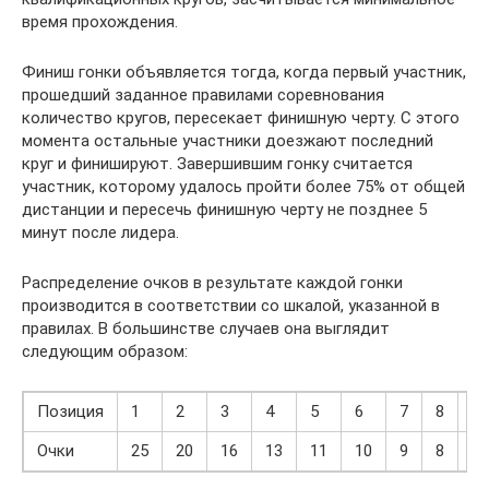
время прохождения.
Финиш гонки объявляется тогда, когда первый участник,
прошедший заданное правилами соревнования
количество кругов, пересекает финишную черту. С этого
момента остальные участники доезжают последний
круг и финишируют. Завершившим гонку считается
участник, которому удалось пройти более 75% от общей
дистанции и пересечь финишную черту не позднее 5
минут после лидера.
Распределение очков в результате каждой гонки
производится в соответствии со шкалой, указанной в
правилах. В большинстве случаев она выглядит
следующим образом:
Позиция
1
2
3
4
5
6
7
8
9
Очки
25
20
16
13
11
10
9
8
7