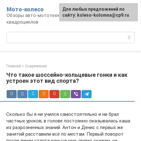
Перейти
Мото-колесо
Для любых предложений по
к
Обзоры авто-мототехники, снегоходов,
сайту: koleso-kolomna@cp9.ru
контенту
квадроциклов
Поиск:
Главная
»
Снаряжение
Что такое шоссейно-кольцевые гонки и как
устроен этот вид спорта?
Сколько бы я ни учился самостоятельно и ни брал
частных уроков, в голове постоянно оказывалась каша
из разрозненных знаний. Антон и Денис с первых же
занятий расставили всё по местам. Первый поворот
после линии старта раньше мне, прямо скажем, не