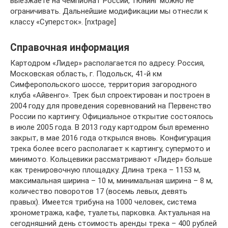
выезжаете на чемпионат России, тюнинг можно не
ограничивать. Дальнейшие модификации мы отнесли к
классу «Суперсток». [nxtpage]
Справочная информация
Картодром «Лидер» располагается по адресу: Россия,
Московская область, г. Подольск, 41-й км
Симферопольского шоссе, территория загородного
клуба «Айвенго». Трек был спроектирован и построен в
2004 году для проведения соревнований на Первенство
России по картингу. Официальное открытие состоялось
в июле 2005 года. В 2013 году картодром был временно
закрыт, в мае 2016 года открылся вновь. Конфигурация
трека более всего располагает к картингу, супермото и
минимото. Кольцевики рассматривают «Лидер» больше
как тренировочную площадку. Длина трека – 1153 м,
максимальная ширина – 10 м, минимальная ширина – 8 м,
количество поворотов 17 (восемь левых, девять
правых). Имеется трибуна на 1000 человек, система
хронометража, кафе, туалеты, парковка. Актуальная на
сегодняшний день стоимость аренды трека – 400 рублей