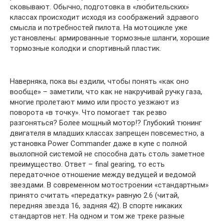
сковывают. Обычно, подготовка в «любительских»
классах происходит исходя из соображений здравого
смысла и потребностей пилота. На мотоцикле уже
установлены: армированные тормозные шланги, хорошие
тормозные колодки и спортивный пластик.
Наверняка, пока вы ездили, чтобы понять «как оно
вообще» – заметили, что как не накручивай ручку газа,
многие пролетают мимо или просто уезжают из
поворота «в точку». Что помогает так резво
разгоняться? Более мощный мотор!? Глубокий тюнинг
двигателя в младших классах запрещен повсеместно, а
установка Power Commander даже в купе с полной
выхлопной системой не способна дать столь заметное
преимущество. Ответ – final gearing, то есть
передаточное отношение между ведущей и ведомой
звездами. В современном мотостроении «стандартным»
принято считать «передатку» равную 2.6 (читай,
передняя звезда 16, задняя 42). В спорте никаких
стандартов нет. На одном и том же треке разные