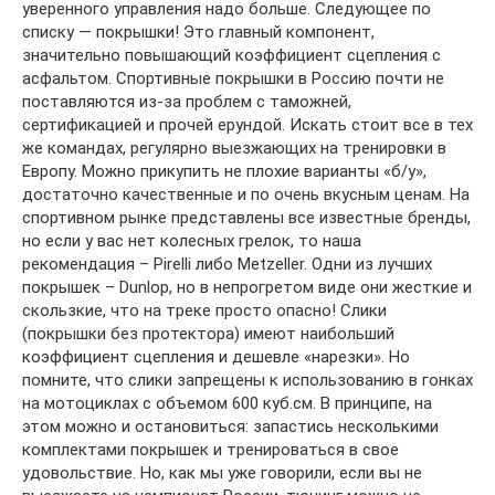
уверенного управления надо больше. Следующее по
списку — покрышки! Это главный компонент,
значительно повышающий коэффициент сцепления с
асфальтом. Спортивные покрышки в Россию почти не
поставляются из-за проблем с таможней,
сертификацией и прочей ерундой. Искать стоит все в тех
же командах, регулярно выезжающих на тренировки в
Европу. Можно прикупить не плохие варианты «б/у»,
достаточно качественные и по очень вкусным ценам. На
спортивном рынке представлены все известные бренды,
но если у вас нет колесных грелок, то наша
рекомендация – Pirelli либо Metzeller. Одни из лучших
покрышек – Dunlop, но в непрогретом виде они жесткие и
скользкие, что на треке просто опасно! Слики
(покрышки без протектора) имеют наибольший
коэффициент сцепления и дешевле «нарезки». Но
помните, что слики запрещены к использованию в гонках
на мотоциклах с объемом 600 куб.см. В принципе, на
этом можно и остановиться: запастись несколькими
комплектами покрышек и тренироваться в свое
удовольствие. Но, как мы уже говорили, если вы не