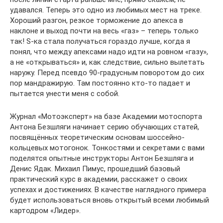
удавался. Теперь это одно из любимых мест на треке.
Хороший разгон, резкое торможение до апекса в
наклоне и выход почти на весь «газ» – теперь только
так! S-ка стала получаться гораздо лучше, когда я
понял, что между апексами надо идти на ровном «газу»,
а не «открываться» и, как следствие, сильно вылетать
наружу. Перед псевдо 90-градусным поворотом до сих
пор мандражирую. Там постоянно кто-то падает и
пытается унести меня с собой.
Журнал «Мотоэксперт» на базе Академии мотоспорта
Антона Безшляги начинает серию обучающих статей,
посвящённых теоретическим основам шоссейно-
кольцевых мотогонок. Тонкостями и секретами с вами
поделятся опытные инструкторы Антон Безшляга и
Денис Ядак. Михаил Пимус, прошедший базовый
практический курс в академии, расскажет о своих
успехах и достижениях. В качестве наглядного примера
будет использоваться вновь открытый всеми любимый
картодром «Лидер».