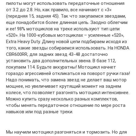
пилоты могут использовать передаточные отношения
от 3.2 до 2.8. Но, как правило, все начинают с «3»
(передняя 15, задняя 45). Так что закупаемся звездами,
еще понадобится более длинная цепь. Заодно облегчим
и ее! 98% мотоциклов на треке используют тип цепи
«520». На 1000-кубовых мотоциклах – усиленные «520»,
Extra Heavy Duty. Длину новой цепи подбираем исходя из
того, какие звезды собираемся использовать. На HONDA
CBR600RR, для задних звезд 43-48 достаточно
установить два дополнительных звена. В базе 112,
покупаем 114. Будьте аккуратны! Мотоцикл начнет
гораздо агрессивней откликаться на поворот ручки газа!
Надо понимать, что замена звезд не делает ваш мотор
мощнее, но увеличивает крутящий момент на заднем
колесе, что позволяет разгонять мотоцикл интенсивнее.
Можно купить сразу несколько разных комплектов,
чтобы менять передаточное отношение по мере роста
навыков или под разные треки.
Мы научили мотоцикл разгоняться и тормозить. Но для