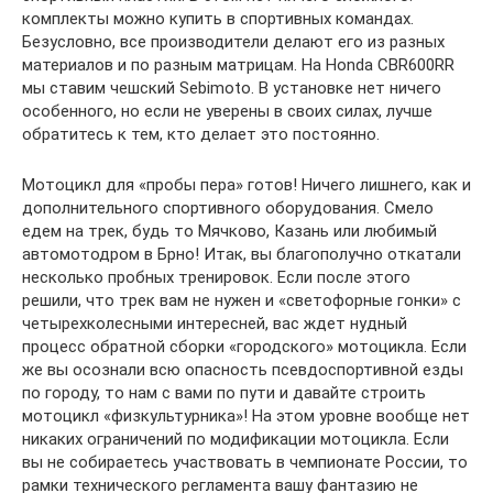
комплекты можно купить в спортивных командах.
Безусловно, все производители делают его из разных
материалов и по разным матрицам. На Honda CBR600RR
мы ставим чешский Sebimoto. В установке нет ничего
особенного, но если не уверены в своих силах, лучше
обратитесь к тем, кто делает это постоянно.
Мотоцикл для «пробы пера» готов! Ничего лишнего, как и
дополнительного спортивного оборудования. Смело
едем на трек, будь то Мячково, Казань или любимый
автомотодром в Брно! Итак, вы благополучно откатали
несколько пробных тренировок. Если после этого
решили, что трек вам не нужен и «светофорные гонки» с
четырехколесными интересней, вас ждет нудный
процесс обратной сборки «городского» мотоцикла. Если
же вы осознали всю опасность псевдоспортивной езды
по городу, то нам с вами по пути и давайте строить
мотоцикл «физкультурника»! На этом уровне вообще нет
никаких ограничений по модификации мотоцикла. Если
вы не собираетесь участвовать в чемпионате России, то
рамки технического регламента вашу фантазию не