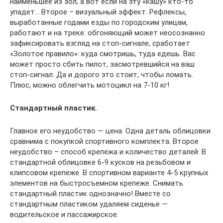
наименьшее из зол, а вот если на эту «кашу» кто-то
упадет… Второе – визуальный эффект. Рефлексы,
выработанные годами езды по городским улицам,
работают и на треке: обгоняющий может неосознанно
зафиксировать взгляд на стоп-сигнале, сработает
«Золотое правило»: куда смотришь, туда едешь. Вас
может просто сбить пилот, засмотревшийся на ваш
стоп-сигнал. Да и дорого это стоит, чтобы ломать.
Плюс, можно облегчить мотоцикл на 7-10 кг!
Стандартный пластик.
Главное его неудобство — цена. Одна деталь облицовки
сравнима с покупкой спортивного комплекта. Второе
неудобство – способ крепежа и количество деталей. В
стандартной облицовке 6-9 кусков на резьбовом и
клипсовом крепеже. В спортивном варианте 4-5 крупных
элементов на быстросъемном крепеже. Снимать
стандартный пластик однозначно! Вместе со
стандартным пластиком удаляем сиденье —
водительское и пассажирское.