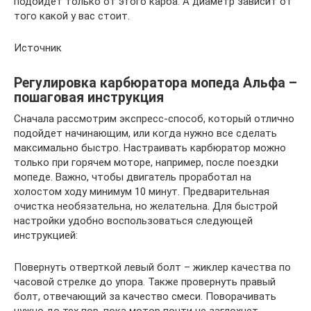
подойдёт только от этого карба. А диаметр зависит от
того какой у вас стоит.
Источник
Регулировка карбюратора мопеда Альфа –
пошаговая инструкция
Сначала рассмотрим экспресс-способ, который отлично
подойдет начинающим, или когда нужно все сделать
максимально быстро. Настраивать карбюратор можно
только при горячем моторе, например, после поездки
мопеде. Важно, чтобы двигатель проработал на
холостом ходу минимум 10 минут. Предварительная
очистка необязательна, но желательна. Для быстрой
настройки удобно воспользоваться следующей
инструкцией:
Повернуть отверткой левый болт – жиклер качества по
часовой стрелке до упора. Также провернуть правый
болт, отвечающий за качество смеси. Поворачивать
нужно до тех пор, пока мотор почти не заглохнет.