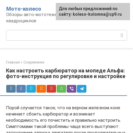
Перейти
Мото-колесо
Для любых предложений по
к
Обзоры авто-мототехники, снегоходов,
сайту: koleso-kolomna@cp9.ru
контенту
квадроциклов
Поиск:
Главная
»
Снаряжение
Как настроить карбюратор на мопеде Альфа:
фото-инструкция по регулировке и настройке
Порой случается такое, что на верном железном коне
начинает сбоить карбюратор и возникает
необходимость его почистить и правильно настроить.
Симптомами такой проблемы чаще всего выступают:
затруднение запуска двигателя после продолжительных