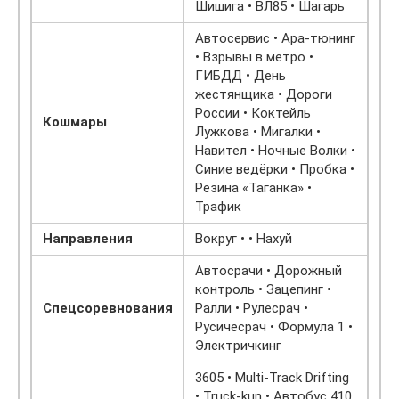
Шишига • ВЛ85 • Шагарь
Автосервис • Ара-тюнинг
• Взрывы в метро •
ГИБДД • День
жестянщика • Дороги
России • Коктейль
Кошмары
Лужкова • Мигалки •
Навител • Ночные Волки •
Синие ведёрки • Пробка •
Резина «Таганка» •
Трафик
Направления
Вокруг • • Нахуй
Автосрачи • Дорожный
контроль • Зацепинг •
Спецсоревнования
Ралли • Рулесрач •
Русичесрач • Формула 1 •
Электричкинг
3605 • Multi-Track Drifting
• Truck-kun • Автобус 410