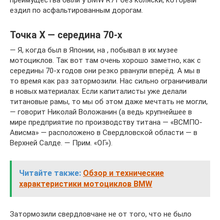
преимущества были у BMW R71 без коляски, который
ездил по асфальтированным дорогам.
Точка Х — середина 70-х
— Я, когда был в Японии, на , побывал в их музее
мотоциклов. Так вот там очень хорошо заметно, как с
середины 70-х годов они резко рванули вперёд. А мы в
то время как раз затормозили. Нас сильно ограничивали
в новых материалах. Если капиталисты уже делали
титановые рамы, то мы об этом даже мечтать не могли,
— говорит Николай Воложанин (а ведь крупнейшее в
мире предприятие по производству титана — «ВСМПО-
Ависма» — расположено в Свердловской области — в
Верхней Салде. — Прим. «ОГ»).
Читайте также:
Обзор и технические
характеристики мотоциклов BMW
Затормозили свердловчане не от того, что не было