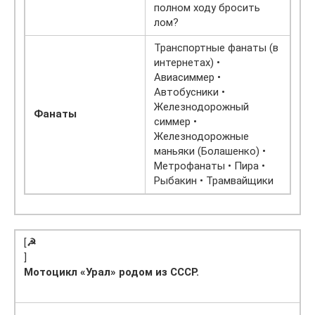
полном ходу бросить
лом?
Транспортные фанаты (в
интернетах) •
Авиасиммер •
Автобусники •
Железнодорожный
Фанаты
симмер •
Железнодорожные
маньяки (Болашенко) •
Метрофанаты • Пира •
Рыбакин • Трамвайщики
[
☭
]
Мотоцикл «Урал» родом из СССР.