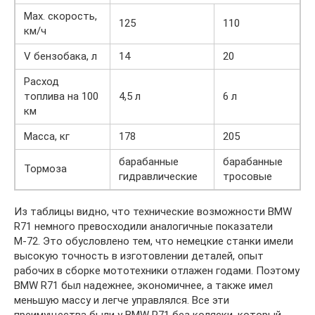
Max. скорость,
125
110
км/ч
V бензобака, л
14
20
Расход
топлива на 100
4,5 л
6 л
км
Масса, кг
178
205
барабанные
барабанные
Тормоза
гидравлические
тросовые
Из таблицы видно, что технические возможности BMW
R71 немного превосходили аналогичные показатели
М-72. Это обусловлено тем, что немецкие станки имели
высокую точность в изготовлении деталей, опыт
рабочих в сборке мототехники отлажен годами. Поэтому
BMW R71 был надежнее, экономичнее, а также имел
меньшую массу и легче управлялся. Все эти