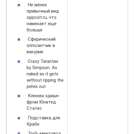
Не менее
привычный вид
oppozit.ru, что
намекает еще
больше
Сферический
оппозитчик в
вакууме
Crazy Tarantas
by Simpson. As
naked as it gets
without ripping the
pelvis out
Клюква эдишн
фром Юнатед
Статес
Подставка для
Крабе
ТруЪ-ментовоз