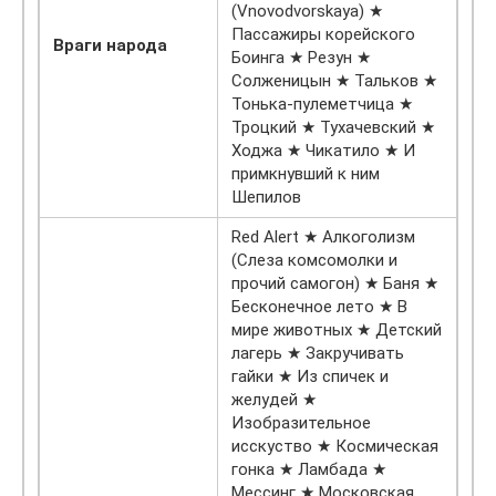
(Vnovodvorskaya) ★
Пассажиры корейского
Враги народа
Боинга ★ Резун ★
Солженицын ★ Тальков ★
Тонька-пулеметчица ★
Троцкий ★ Тухачевский ★
Ходжа ★ Чикатило ★ И
примкнувший к ним
Шепилов
Red Alert ★ Алкоголизм
(Слеза комсомолки и
прочий самогон) ★ Баня ★
Бесконечное лето ★ В
мире животных ★ Детский
лагерь ★ Закручивать
гайки ★ Из спичек и
желудей ★
Изобразительное
исскуство ★ Космическая
гонка ★ Ламбада ★
Мессинг ★ Московская