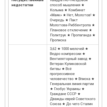
недостатки
способ мышления ★
Колыма ★ Комбинат
«Маяк» ★ Нет, Молотов! ★
Очередь ★ Пакт
Молотова-Риббентропа ★
Плановое отключение ★
Политрук ★ Пропаганда ★
Прописка
3,62 ★ 1000 мелочей ★
Ведро компрессии ★
Вентиляторный завод ★
Ветеран Куликовской
битвы ★ Всё
прогрессивное
человечество ★ Вписка ★
Генеральная линия партии
★ Глобус Украины ★
Граждане СССР ★
Дважды еврей Советского
Союза ★ До чего Сталин