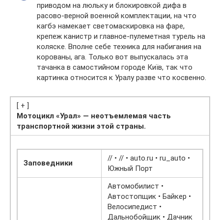
приводом на люльку и блокировкой дифа в
расово-верной военной комплектации, на что
кагбэ намекает светомаскировка на фаре,
крепеж канистр и главное-пулеметная турель на
коляске. Вполне себе техника для набигания на
корованы, ага. Только вот выпускалась эта
тачанка в самостийном городе Київ, так что
картинка относится к Уралу разве что косвенно.
[ + ]
Мотоцикл «Урал» — неотъемлемая часть
транспортной жизни этой страны.
// • // • auto.ru • ru_auto •
Заповедники
Южный Порт
Автомобилист •
Автостопщик • Байкер •
Велосипедист •
Дальнобойщик • Дачник