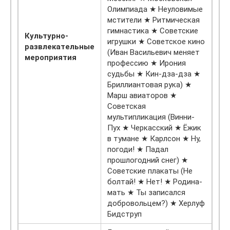
Олимпиада ★ Неуловимые
мстители ★ Ритмическая
гимнастика ★ Советские
Культурно-
игрушки ★ Советское кино
развлекательные
(Иван Васильевич меняет
мероприятия
профессию ★ Ирония
судьбы ★ Кин-дза-дза ★
Бриллиантовая рука) ★
Марш авиаторов ★
Советская
мультипликация (Винни-
Пух ★ Черкасский ★ Ёжик
в тумане ★ Карлсон ★ Ну,
погоди! ★ Падал
прошлогодний снег) ★
Советские плакаты (Не
болтай! ★ Нет! ★ Родина-
мать ★ Ты записался
добровольцем?) ★ Херлуф
Бидструп