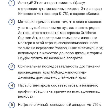
Авотхуй! Этот аппарат имеет к «Уралу»
отношение чуть менее, чем никакое. Это аппарат
Киевского мотозавода К-750, в народе «Касик».
Мотоцикл примечателен тем, что спиц в колесах
у него-чуть более чем до хуя, аж в шесть рядов.
Авторы этого аппарата-мастерская Orechovo
Custom Art, в свое время самые оригинальные
мастера в этой стране, специализировавшиеся
только на переделке Уралов, ныне скатились в уг,
используют в качестве доноров джапы и хорлеи.
Пруфы гуглить по названию аппарата.
Оригинальная последовательность достижения
просвещения: Урал 650ка-джапочоппер-
джапоиндура-голда-хорлей-новый Урал
Пара логин-пароль соответствовала названию
профиля вбыдлятне, причем на всех админимых
ресурсах
На фото эпичный говномесный аппарат мв-750 с