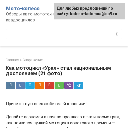
Перейти
Мото-колесо
Для любых предложений по
к
Обзоры авто-мототехники, снегоходов,
сайту: koleso-kolomna@cp9.ru
контенту
квадроциклов
Поиск:
Главная
»
Снаряжение
Как мотоцикл «Урал» стал национальным
достоянием (21 фото)
Приветствую всех любителей классики!
Давайте вернемся в начало прошлого века и посмотрим,
как появился лучший мотоцикл советского времени —