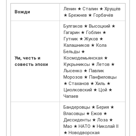
Ленин ★ Сталин ★ Хрущёв
Вожди
★ Брежнев ★ Горбачёв
Булгаков ★ Высоцкий ★
Гагарин ★ Гоблин ★
Гутник ★ Жуков ★
Калашников ★ Кола
Бельды ★
Ум, честь и
Космодемьянская ★
совесть эпохи
Кукрыниксы ★ Летов ★
Лысенко ★ Павлик
Морозов ★ Панфиловцы
★ Стаханов ★ Хиль ★
Циолковский ★ Цой ★
Чапаев
Бандеровцы ★ Берия ★
Власовцы ★ Ежов ★
Диссиденты ★ Лоза ★
Мао ★ НАТО ★ Николай II
★ Новодворская