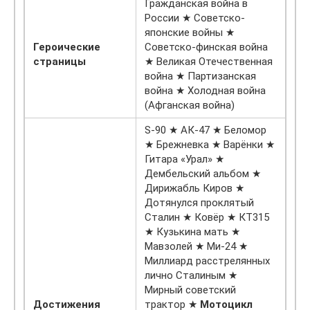
Гражданская война в
России ★ Советско-
японские войны ★
Героические
Советско-финская война
страницы
★ Великая Отечественная
война ★ Партизанская
война ★ Холодная война
(Афганская война)
S-90 ★ АК-47 ★ Беломор
★ Брежневка ★ Варёнки ★
Гитара «Урал» ★
Дембельский альбом ★
Дирижабль Киров ★
Дотянулся проклятый
Сталин ★ Ковёр ★ КТ315
★ Кузькина мать ★
Мавзолей ★ Ми-24 ★
Миллиард расстрелянных
лично Сталиным ★
Мирный советский
Достижения
трактор ★
Мотоцикл