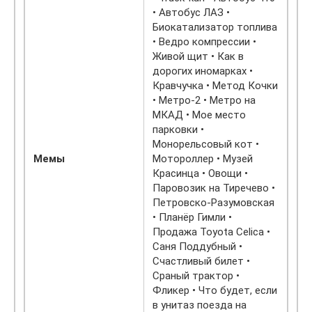
• Автобус ЛАЗ •
Биокатализатор топлива
• Ведро компрессии •
Живой щит • Как в
дорогих иномарках •
Кравчучка • Метод Кочки
• Метро-2 • Метро на
МКАД • Мое место
парковки •
Монорельсовый кот •
Мемы
Мотороллер • Музей
Красинца • Овощи •
Паровозик на Тиречево •
Петровско-Разумовская
• Планёр Гимли •
Продажа Toyota Celica •
Саня Поддубный •
Счастливый билет •
Сраный трактор •
Фликер • Что будет, если
в унитаз поезда на