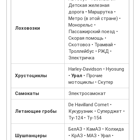
Детская железная
дорога • Маршрутка •
Метро (в этой стране) •
Монорельс •
Лоховозки
Пассажирский поезд •
Скорая помощь •
Скотовоз • Трамвай •
Троллейбус • РЖД •
Электричка
Harley-Davidson • Hyosung
Хрустоциклы
•
Урал
• Прочие
мотоциклы • Скутер
Самокаты
Электросамокат
De Havilland Comet •
Летающие гробы
Кукурузник • Суперджет •
Ту-124 • Ту-154
БелАЗ • КамАЗ • Колхида
Шушпанцеры
• КрАЗ • МАЗ • Урал •