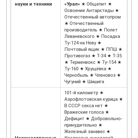
науки и техники
«Урал»
★ Общепит ★
Освоение Антарктиды ★
Отечественный автопром
★ Отечественный
производитель ★ Полет
Леваневского ★ Посадка
Ту-124 на Неву ★
Почтовый ящик ★ ППШ ★
Противогаз ★ Т-34 ★ Т-35
★ Терменвокс ★ Ту-154 ★
Ту-160 ★ Хрущёвка ★
Чернобыль ★ Членовоз ★
Чугуний ★ Шишига
101-й километр ★
Аэрофлотовская курица ★
В СССР секса нет ★
Вражеские голоса ★
Дефицит ★ Добровольно-
принудительно ★
Железный занавес ★
Несущественные
Квадратно-гнездовой