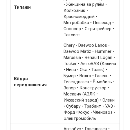
• Женщина за рулём •
Типажи
Колхозник •
Красномордый •
Метробабка • Пешеход •
Спонсор • Стритрейсер •
Таксист
Chery • Daewoo Lanos •
Daewoo Matiz • Hummer •
Marussia • Renault Logan •
Tucker • АвтоВАЗ (Калина
• Нива • Ока • Тазик) •
Бумер • Волга • Газель •
Вёдра
Гелендваген • Ё-мобиль •
передвижения
Запор • Конструктор •
Москвич (АЗЛК •
Ижевский завод) • Олени
• Субару • Трабант • УАЗ •
Форд Фокус • Членовоз •
Электромобиль
Автобус • Газенваген •