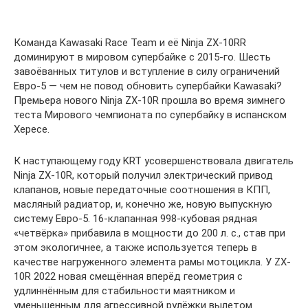
Команда Kawasaki Race Team и её Ninja ZX-10RR
доминируют в мировом супербайке с 2015-го. Шесть
завоёванных титулов и вступление в силу ограничений
Евро-5 — чем не повод обновить супербайки Kawasaki?
Премьера нового Ninja ZX-10R прошла во время зимнего
теста Мирового чемпионата по супербайку в испанском
Хересе.
К наступающему году KRT усовершенствовала двигатель
Ninja ZX-10R, который получил электрический привод
клапанов, новые передаточные соотношения в КПП,
масляный радиатор, и, конечно же, новую выпускную
систему Евро-5. 16-клапанная 998-кубовая рядная
«четвёрка» прибавила в мощности до 200 л. с., став при
этом экологичнее, а также используется теперь в
качестве нагруженного элемента рамы мотоцикла. У ZX-
10R 2022 новая смещённая вперёд геометрия с
удлиннённым для стабильности маятником и
уменьшенным для агрессивной рулёжки вылетом