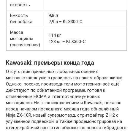
скорость
Емкость
9,8 л
бензобака
7,9 л – KLX300-C
Масса
114 кг
мотоцикла
128 кг – KLX300-C
(снаряженная)
Kawasaki: премьеры конца года
Отсутствие привычных глобальных осенних
мотовыставок уже отразилось на нашем образе жизни.
Однако, похоже, производители мототехники всё ещё
действуют по обкатанной программе, готовя к
отменённым EICMA и Intermot «пачку» новых
мотоциклов. Не стал исключением и Kawasaki, показав
перед началом последнего месяца года обновлённый
Ninja ZX-10R, новый супермотард, стритфайтер Z H2 с
улучшенной подвеской, а также продемонстрировав на
стенде рабочий прототип абсолютно нового гибридного