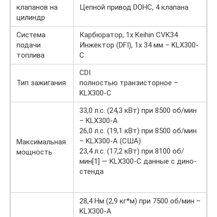
клапанов на
Цепной привод DOHC, 4 клапана
цилиндр
Система
Карбюратор, 1x Keihin CVK34
подачи
Инжектор (DFI), 1x 34 мм – KLX300-
топлива
C
CDI
Тип зажигания
полностью транзисторное –
KLX300-C
33,0 л.с. (24,3 кВт) при 8500 об/мин
– KLX300-A
26,0 л.с. (19,1 кВт) при 8500 об/мин
– KLX300-A (США)
Максимальная
23,4 л.с. (17,2 кВт) при 8100 об/
мощность
мин[1] — KLX300-C данные с дино-
стенда
28,4 Нм (2,9 кг*м) при 7500 об/мин –
KLX300-A