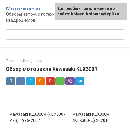
Перейти
Мото-колесо
Для любых предложений по
к
Обзоры авто-мототехники, снегоходов,
сайту: koleso-kolomna@cp9.ru
контенту
квадроциклов
Поиск:
Главная
»
Квадроцикл
Обзор мотоцикла Kawasaki KLX300R
Kawasaki KLX300R (KLX300-
Kawasaki KLX300R
A/B) 1996-2007
(KLX300-C) 2020+