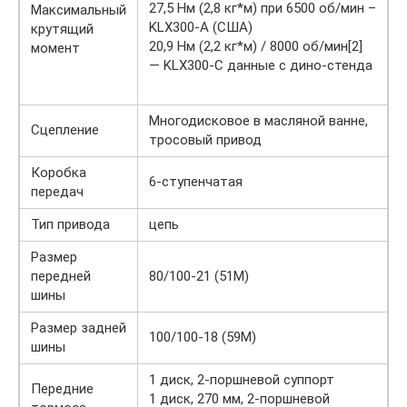
27,5 Нм (2,8 кг*м) при 6500 об/мин –
Максимальный
KLX300-A (США)
крутящий
20,9 Нм (2,2 кг*м) / 8000 об/мин[2]
момент
— KLX300-C данные с дино-стенда
Многодисковое в масляной ванне,
Сцепление
тросовый привод
Коробка
6-ступенчатая
передач
Тип привода
цепь
Размер
передней
80/100-21 (51M)
шины
Размер задней
100/100-18 (59M)
шины
1 диск, 2-поршневой суппорт
Передние
1 диск, 270 мм, 2-поршневой