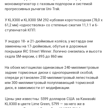
моноамортизатор с газовым подпором и системой
прогрессивных рычагов Uni-Trak.
У KLX300 и KLX300 SM 292-кубовая короткоходная (78,0 x
61,2 мм) «одностволка» со степенью сжатия 11,1:1 и 6-
ступенчатой КПП.
У эндуро 18- и 21-дюймовые колёса, у мотарда они
заменены на 17-дюймовые, обутые в дорожные
покрышки IRC Street Winner. Логично снизилась и высота
седла SM-версии, с 895 до 860 мм.
На обоих мотоциклах одинаковые 240-миллиметровые
задние тормозные диски с однопоршневой скобой,
спереди установлен 250-миллиметровый лепестковый
или 300-миллиметровый полуплавающий тормозной
диск, в зависимости от модификации.
Цены уже известны: 5599 долларов США за Kawasaki
KLX300 в цвете Lime Green, 5799 — за него же в