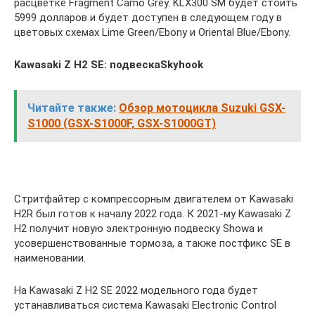
расцветке Fragment Camo Grey. KLX300 SM будет стоить
5999 долларов и будет доступен в следующем году в
цветовых схемах Lime Green/Ebony и Oriental Blue/Ebony.
Kawasaki Z H2 SE:
подвеск
а
Skyhook
Читайте также:
Обзор мотоцикла Suzuki GSX-
S1000 (GSX-S1000F, GSX-S1000GT)
Стритфайтер с компрессорным двигателем от Kawasaki
H2R был готов к началу 2022 года. К 2021-му Kawasaki Z
H2 получит новую электронную подвеску Showa и
усовершенствованные тормоза, а также постфикс SE в
наименовании.
На Kawasaki Z H2 SE 2022 модельного года будет
устанавливаться система Kawasaki Electronic Control