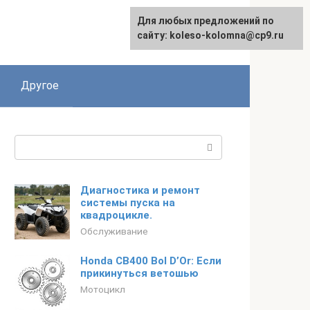
Для любых предложений по
сайту: koleso-kolomna@cp9.ru
Другое
Поиск:
Диагностика и ремонт
системы пуска на
квадроцикле.
Обслуживание
Honda CB400 Bol D’Or: Если
прикинуться ветошью
Мотоцикл