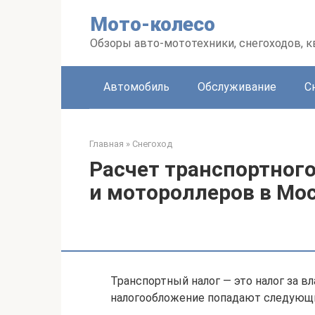
Перейти
Мото-колесо
к
контенту
Обзоры авто-мототехники, снегоходов, 
Автомобиль
Обслуживание
С
Главная
»
Снегоход
Расчет транспортног
и мотороллеров в Мос
Транспортный налог — это налог за 
налогообложение попадают следующи