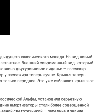
едыдущего классического мопеда. На вид новый
элегантнее. Внешний современный вид, который
тановлено двухуровневое сиденье — пассажир
ор у пассажира теперь лучше. Крылья теперь
о только переднее. Это уже избавляет крылья от
классической Альфы, установили серьезную
Задние амортизаторы стали более совершенной
езной светотехникой — передние и задние