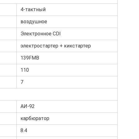
4-тактный
воздушное
Электронное CDI
электростартер + кикстартер
139FMB
110
7
АИ-92
карбюратор
8.4