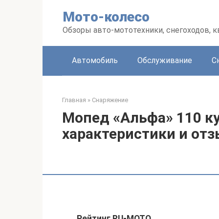
Перейти
Мото-колесо
к
контенту
Обзоры авто-мототехники, снегоходов, 
Автомобиль
Обслуживание
С
Главная
»
Снаряжение
Мопед «Альфа» 110 ку
характеристики и от
Рейтинг RU-MOTO