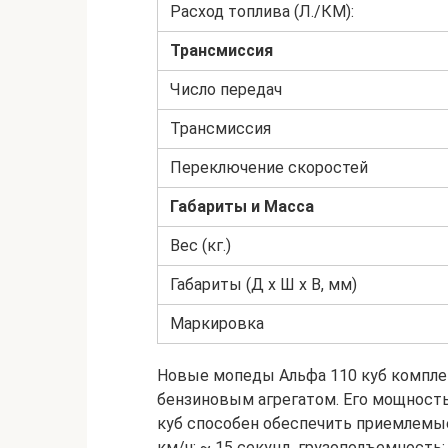
Расход топлива (Л./КМ):
Трансмиссия
Число передач
Трансмиссия
Переключение скоростей
Габариты и Масса
Вес (кг.)
Габариты (Д х Ш х В, мм)
Маркировка
Новые мопеды Альфа 110 куб компл
бензиновым агрегатом. Его мощность р
куб способен обеспечить приемлемые
км/ч: ~ 15 секунд, грузоподъемность: 