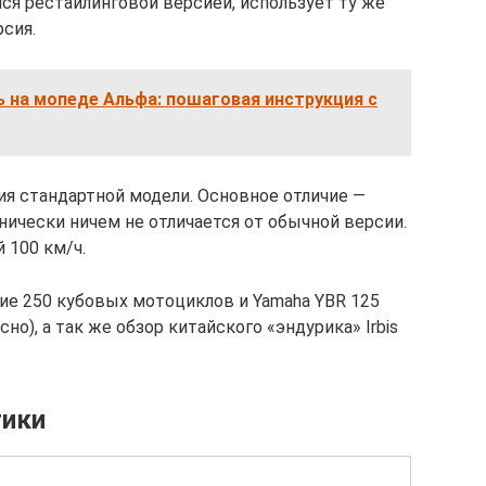
ся рестайлинговой версией, использует ту же
рсия.
ь на мопеде Альфа: пошаговая инструкция с
я стандартной модели. Основное отличие —
нически ничем не отличается от обычной версии.
 100 км/ч.
кие 250 кубовых мотоциклов и Yamaha YBR 125
о), а так же обзор китайского «эндурика» Irbis
тики