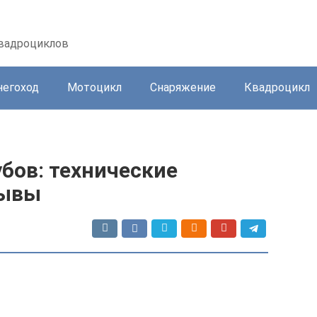
квадроциклов
негоход
Мотоцикл
Снаряжение
Квадроцикл
бов: технические
зывы