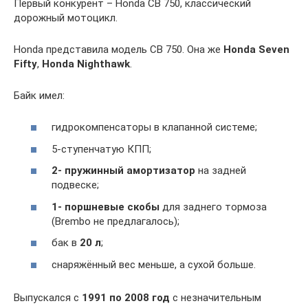
Первый конкурент – Honda CB 750, классический
дорожный мотоцикл.
Honda представила модель CB 750. Она же
Honda Seven
Fifty
,
Honda Nighthawk
.
Байк имел:
гидрокомпенсаторы в клапанной системе;
5-ступенчатую КПП;
2- пружинный амортизатор
на задней
подвеске;
1- поршневые скобы
для заднего тормоза
(Brembo не предлагалось);
бак в
20 л
;
снаряжённый вес меньше, а сухой больше.
Выпускался с
1991 по 2008 год
с незначительным