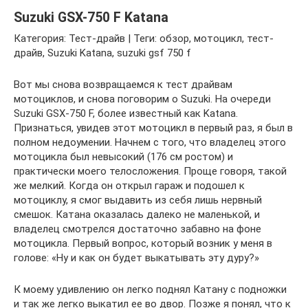
Suzuki GSX-750 F Katana
Категория: Тест-драйв | Теги: обзор, мотоцикл, тест-
драйв, Suzuki Katana, suzuki gsf 750 f
Вот мы снова возвращаемся к тест драйвам
мотоциклов, и снова поговорим о Suzuki. На очереди
Suzuki GSX-750 F, более известный как Katana.
Признаться, увидев этот мотоцикл в первый раз, я был в
полном недоумении. Начнем с того, что владелец этого
мотоцикла был невысокий (176 см ростом) и
практически моего телосложения. Проще говоря, такой
же мелкий. Когда он открыл гараж и подошел к
мотоциклу, я смог выдавить из себя лишь нервный
смешок. Катана оказалась далеко не маленькой, и
владелец смотрелся достаточно забавно на фоне
мотоцикла. Первый вопрос, который возник у меня в
голове: «Ну и как он будет выкатывать эту дуру?»
К моему удивлению он легко поднял Катану с подножки
и так же легко выкатил ее во двор. Позже я понял, что к