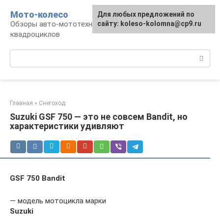
Перейти
Мото-колесо
Для любых предложений по
к
Обзоры авто-мототехники, снегоходов,
сайту: koleso-kolomna@cp9.ru
контенту
квадроциклов
Поиск:
Главная
»
Снегоход
Suzuki GSF 750 — это не совсем Bandit, но
характеристики удивляют
GSF 750 Bandit
— модель мотоцикла марки
Suzuki