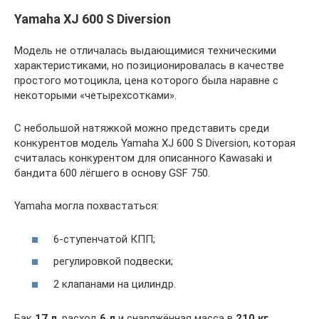
Yamaha XJ 600 S Diversion
Модель не отличалась выдающимися техническими
характеристиками, но позиционировалась в качестве
простого мотоцикла, цена которого была наравне с
некоторыми «четырехсотками».
С небольшой натяжкой можно представить среди
конкурентов модель Yamaha XJ 600 S Diversion, которая
считалась конкурентом для описанного Kawasaki и
бандита 600 лёгшего в основу GSF 750.
Yamaha могла похвастаться:
6-ступенчатой КПП;
регулировкой подвески;
2 клапанами на цилиндр.
Бак
17 л
, расход
6 л
и снаряжённая масса в
210 кг