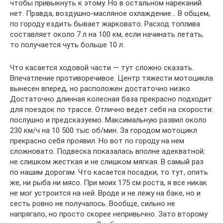
чтобы привыкнуть к этому. Но в остальном нареканий
нет. Правда, воздушно-масляное охлаждение… В общем,
по городу ездить бывает жарковато. Расход топлива
составляет около 7 л на 100 км, если начинать летать,
то получается чуть больше 10 л.
Что касается ходовой части — тут сложно сказать.
Впечатление противоречивое. Центр тяжести мотоцикла
вынесен вперед, но расположен достаточно низко.
Достаточно длинная колесная база прекрасно подходит
для поездок по трассе. Отлично ведет себя на скорости:
послушно и предсказуемо. Максимальную развил около
230 км/ч на 10 500 тыс об/мин. За городом мотоцикл
прекрасно себя проявил. Но вот по городу на нем
сложновато. Подвеска показалась вполне адекватной:
не слишком жесткая и не слишком мягкая. В самый раз
по нашим дорогам. Что касается посадки, то тут, опять
же, ни рыба ни мясо. При моих 175 см роста, я все никак
не мог устроится на ней. Вроде и не лежу на баке, но и
сесть ровно не получалось. Вообще, сильно не
напрягало, но просто скорее непривычно. Зато второму