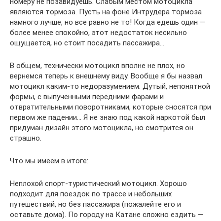
номеру не позавидуешь. Слабым местом мотоцикла
являются тормоза. Пусть на фоне Интрудера тормоза
намного лучше, но все равно не то! Когда едешь один —
более менее спокойно, этот недостаток несильно
ощущается, но стоит посадить пассажира…
В общем, технически мотоцикл вполне не плох, но
вернемся теперь к внешнему виду. Вообще я бы назвал
мотоцикл каким-то недоразумением. Дутый, непонятной
формы, с выпученными передними фарами и
отвратительными поворотниками, которые сносятся при
первом же падении… Я не знаю под какой наркотой был
придуман дизайн этого мотоцикла, но смотрится он
страшно.
Что мы имеем в итоге:
Неплохой спорт-туристический мотоцикл. Хорошо
подходит для поездок по трассе и небольших
путешествий, но без пассажира (пожалейте его и
оставьте дома). По городу на Катане сложно ездить —