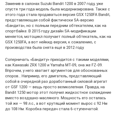
Заменив в салонах Suzuki Bandit 1200 в 2007 году, уже
спустя три года модель была модернизирована. Также с
этого года стала продаваться версия GSX 1250FA Bandit,
представляющая собой фактически SA-версию
«Бандита», но с полным передним обтекателем, как на
спортбайке. В 2015 году дизайн SA-модификации
меняется, мотоцикл получает полный обтекатель, как на
GSX 1250FA, а вот нейкид-версия, к сожалению, с
производства была снята ещё в 2012 году.
Соперничать «Бандиту» приходится с такими моделями,
как Kawasaki ZRX 1200 и Yamaha MT-09, она же FZ-09.
Впрочем, у него хватает аргументов для обоснованных
споров… Например, его двигатель, представляющий
собой в очередной раз доработанный силовой агрегат
от GSF 1200 — вещь просто великолепная. Правда, на
Bandit 1250 мотор этот получил жидкостное охлаждение
вместо воздушно-масляного. Мощность его осталась
той же — 98 л.с., а вот крутящий момент вырос с 92 Нм
до 108 Нм. Коробка передач стала 6-ступенчатой.