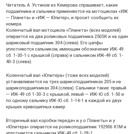
Читатель А. Устинов из Кемерова спрашивает, какие
подшипники и сальники применяются на мотоциклах «ИЖ
— Планета» и «ИЖ — Юпитер», и просит сообщить их
номера.
Коленчатый вал мотоцикла «Планета» (всех моделей)
опирается на два роликовых подшипника 2505К и на один
шариковый подшипник 304 (слева). Его цапфы
уплотняются сальником, имеющим обозначение ИЖ-49
сб. 1-30-1 с крышкой (справа) и сальником ИЖ-49 сб. 1-
40-3 (слева).
Коленчатый вал «Юпитера» (тоже всех моделей)
устанавливается на трех шарикоподшипниках 205 и на
шарикоподшипниках 304 (слева). Сальники такие: правый
— ИЖ-49 сб 1-30-3 с крышкой, левый — ИЖ-Ю сб. 1-50 и
по одному сальнику ИЖ-Ю сб. 1-14-1 в каждой из двух
крышек кривошипных камер.
Вторичный вал коробки передач и у о Планеты» и у
«Юпитера» опирается на роликоподшипник 192906 К1М и
уплотняется сальником ИЖ-49 сб. 1-28-1.