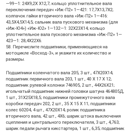
—99—1: 24Х9,2Х X12,7; кольцо уплотнительное вала
переключения передач «Иж-П2» 1—421: 17,7X13,7X2;
колпачок гайки вторичного вала «Иж-П2» 1—416:
43,5X4,5X14,5; сальник вала пускового механизма (для
«Иж-Ю4») «Иж-Ю2» 1—132—1: 32X23X14; кольцо
уплотнительное вала пускового механизма «Иж-П2» 1—
423—1: 28,4X22X6.
58. Перечислите подшипники, применяющиеся на
мотоцикле «Восход-3», и укажите их количество и
размеры.
Подшипники коленчатого вала 205, 3 шт., 47X20X14;
подшипник первичного вала 203, 1 шт., 40 X 17 X 12;
подшипник рулевой колонки 746905, 2 шт., 44X26X21;
игольчатый подшипник нижней головки шатуна 464805Д,
1 шт., 31X25X18,5; подшипники промежуточного вала
коробки передач 202, 2 шт., 35 X 15 X 11; подшипники
колес 60204, 4 шт., 47X20X14; ролик подшипника
вторичного вала, 42 шт., 4X6; шарик штока выключения
сцепления и центрального переключателя, 3 шт., 4,763;
шарик педали рычага кикстартера, 1 шт., 6,35; подшипник