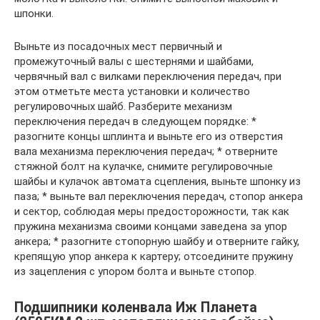
шпонки.
Выньте из посадочных мест первичный и
промежуточный валы с шестернями и шайбами,
червячный вал с вилками переключения передач, при
этом отметьте места установки и количество
регулировочных шайб. Разберите механизм
переключения передач в следующем порядке: *
разогните концы шплинта и выньте его из отверстия
вала механизма переключения передач; * отверните
стяжной болт на кулачке, снимите регулировочные
шайбы и кулачок автомата сцепления, выньте шпонку из
паза; * выньте вал переключения передач, стопор анкера
и сектор, соблюдая меры предосторожности, так как
пружина механизма своими концами заведена за упор
анкера; * разогните стопорную шайбу и отверните гайку,
крепящую упор анкера к картеру; отсоедините пружину
из зацепления с упором болта и выньте стопор.
Подшипники коленвала Иж Планета