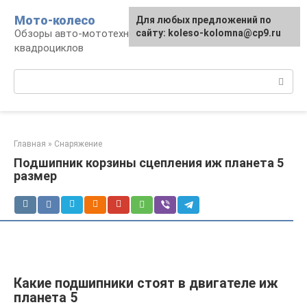
Перейти
Мото-колесо
Для любых предложений по
к
Обзоры авто-мототехники, снегоходов,
сайту: koleso-kolomna@cp9.ru
контенту
квадроциклов
Поиск:
Главная
»
Снаряжение
Подшипник корзины сцепления иж планета 5
размер
Какие подшипники стоят в двигателе иж
планета 5