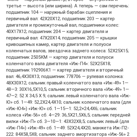
третье — высота (или ширина). А теперь — сам перечень:
подшипник 104 — наружный барабан сцепления и
первичный вал: 42X20X12; подшипник 203 — картер
двигателя и промежуточный вал, подшипники колес:
40X17X12; подшипник 204 — картер двигателя и
первичный вал: 47X20X14; подшипник 205 — крышки
кривошипных камер, картер двигателя и полуоси
коленчатых валов, звездочка заднего колеса: 52X25X15;
подшипник 2505КМ — картер двигателя и полуоси
коленчатого вала двигателя «Иж-П4»: 52X25X18;
подшипник 192906К1 — картер двигателя и вторичный
вал: 46,4X30X13; подшипник 778706 — рулевая колонка:
48X30X12; сальник правый коленчатого вала «Иж-49» 1—
48—3: 30Х16,5Х10,5; сальник вторичного вала «Иж-49» 1—
47—2: 52 X 34,5 X 9; сальник левый коленчатого вала «Иж-
Ю» сб. 1—49: 52,2X24,4X10; сальник коленчатого вала (для
«Иж-Ю4») «Иж-Ю» сб. 1—15—1: 52,2×24,4X6; сальник
колеса «Иж-56» сб. 4—29: 36,5X21,5X6,5; сальник передней
вилки «Иж-П» сб. 3—10—1: 43X32X8,5; сальник левый (для
«Иж-П4») «Иж-49» сб. 1—49: 52X24,4X20; манжета Иж-П2-
222: 84X58,5X8; сальник заднего амортизатора «Иж-56» 2