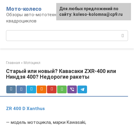
Перейти
Мото-колесо
Для любых предложений по
к
Обзоры авто-мототехники, снегоходов,
сайту: koleso-kolomna@cp9.ru
контенту
квадроциклов
Поиск:
Главная
»
Мотоцикл
Старый или новый? Кавасаки ZXR-400 или
Ниндзя 400? Недорогие ракеты
ZR 400 D Xanthus
— модель мотоцикла, марки Kawasaki,