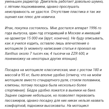
уменьшен радиатор. Двигатель работает довольно шумно,
с лёгким поцокиванием, однако прослушать
неисправность не удастся. Отсутствие пластика я так же
оценил как плюс для новичка.
Итак, покупка состоялось. Мне достался аппарат 1996 го
года выпуска, один год отходивший в Москве и имевший
на одометре 15 000 км (врут, конечно). Не буду описывать,
как я учился ездить, оставлю лишь впечатления о
мотоцикле (к моменту написания статьи я проехал на
Xanthus около 7 тысяч км, 4 тысячи на ZZR 600, и
понемножку на некоторых других японцах).
Посадка на мотоцикле классическая, мне с ростом 180 и
массой в 95 кг, было вполне удобно (отмечу, что на моём
мотоцикле вместо стандартного руля, стояли половинки,
клипоны, потому посадка была несколько более
спортивная). Бёдра удобно ложатся в выемки на баке.
Заднее сидение небольшое, но позволяет перевозить
пассажиров, однако посадку для них никак нельзя назвать
комфортной, подножки высоковаты. На мотоцикл