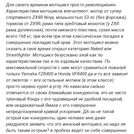
Для своего времени мотоцикл просто революционен.
Характеристики мотоцикла впечатляют: мотор от супер
спортивного ZX4R Ninja, мошьностью 53 лс (без форсажа),
тормоза от ZX9R, рама типа хребтовый моноток (у ZXR
рама дуплексная), почти никакого пластика, сухая масса
всего 168 кг, при всём при этом классическая посадка и
совершенно покладистый нрав. Этот мотоцикл можно
сказать в своё время открыл категорию Naked или
Streetfighter. Мотоцикл безусловно злой как по
характеристикам так и по ездовым качествам. По
максимальной скорости с ним могут сравниться пожалуй
только Yamaha FZR400 и Honda VFR400 да и то всё зависит
от пилотов — все остальные мотики (в этом классе)
просто нервно курят в углу. Но кавасаки сильно
отличается от своих ближайших конкурентов, это не чисто
трековый Хонда с его чудовищной не удобной посадкой,
или неадекватный Ямаха с его совершенно
непредсказуемой кривой ускорения. ДА он не такой
острый как конкуренты, один человек мне даже
умудрялся заявить что это женский мотоцикл, но надо ли
быть таким острым? в пробках ведёт он себя совершенно