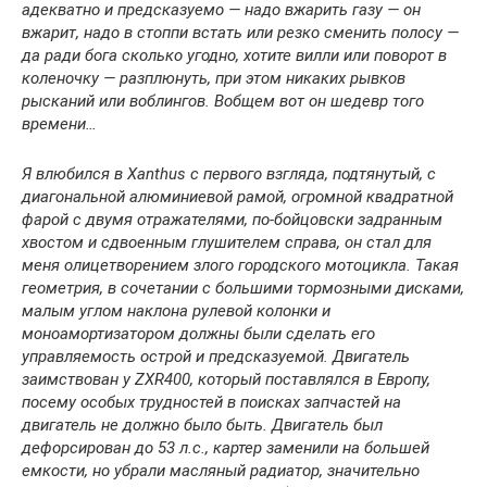
адекватно и предсказуемо — надо вжарить газу — он
вжарит, надо в стоппи встать или резко сменить полосу —
да ради бога сколько угодно, хотите вилли или поворот в
коленочку — разплюнуть, при этом никаких рывков
рысканий или воблингов. Вобщем вот он шедевр того
времени…
Я влюбился в Xanthus с первого взгляда, подтянутый, с
диагональной алюминиевой рамой, огромной квадратной
фарой с двумя отражателями, по-бойцовски задранным
хвостом и сдвоенным глушителем справа, он стал для
меня олицетворением злого городского мотоцикла. Такая
геометрия, в сочетании с большими тормозными дисками,
малым углом наклона рулевой колонки и
моноамортизатором должны были сделать его
управляемость острой и предсказуемой. Двигатель
заимствован у ZXR400, который поставлялся в Европу,
посему особых трудностей в поисках запчастей на
двигатель не должно было быть. Двигатель был
дефорсирован до 53 л.с., картер заменили на большей
емкости, но убрали масляный радиатор, значительно