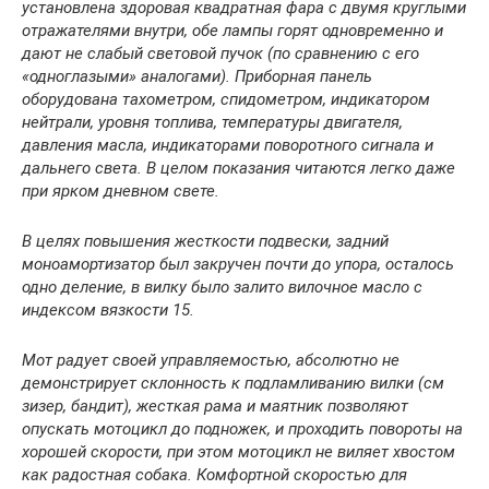
установлена здоровая квадратная фара с двумя круглыми
отражателями внутри, обе лампы горят одновременно и
дают не слабый световой пучок (по сравнению с его
«одноглазыми» аналогами). Приборная панель
оборудована тахометром, спидометром, индикатором
нейтрали, уровня топлива, температуры двигателя,
давления масла, индикаторами поворотного сигнала и
дальнего света. В целом показания читаются легко даже
при ярком дневном свете.
В целях повышения жесткости подвески, задний
моноамортизатор был закручен почти до упора, осталось
одно деление, в вилку было залито вилочное масло с
индексом вязкости 15.
Мот радует своей управляемостью, абсолютно не
демонстрирует склонность к подламливанию вилки (см
зизер, бандит), жесткая рама и маятник позволяют
опускать мотоцикл до подножек, и проходить повороты на
хорошей скорости, при этом мотоцикл не виляет хвостом
как радостная собака. Комфортной скоростью для