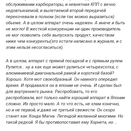
обслуживании карбюраторы, и невнятная КПП с вечно
недовтыкаемой, и вылетаемой второй передачей
перекочевали в полном (если так можно выразиться)
обьеме. А в целом аппарат очень надежен. А иначе и быть
не могло! В жесткой конкуренции ни один производитель
не мог позволить себе выпускать продукт, качеством
ниже чем конкуренты(это кстати написано в журнале, и с
этим нельзя несогласиться).
А в целом, аппарат с прямой посадкой и с прямым рулем.
Рулится… ну а как еще может рулиться четырехсотка, с
алюминиевой диагональной рамой и короткой базой?
Хорошо. Хотя мот своеобразный. Он намного опередил
время. И продавался он в японии не очень. И сделан был
для внутреннего рынка. Распробовать, то его
распробовали, вот только найти хороший аппарат в Японии
сложно. Их просто мало. А то что есть, не хлам конечно,
но и не первой, и даже не третьей свежести. Он скоро
станет как Хонда Магна. Легендой желанной многими. Но
такой редкой. Я бы противопоставил ему Хорнета, но …