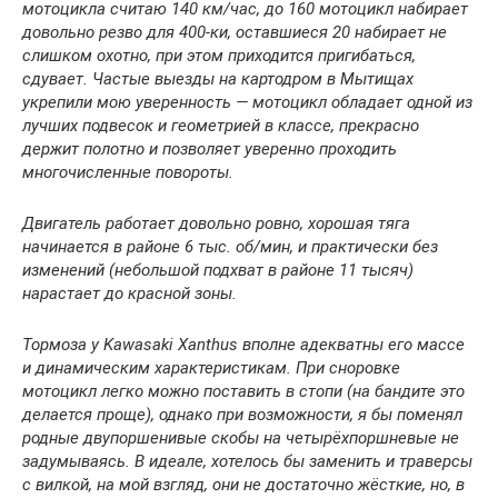
мотоцикла считаю 140 км/час, до 160 мотоцикл набирает
довольно резво для 400-ки, оставшиеся 20 набирает не
слишком охотно, при этом приходится пригибаться,
сдувает. Частые выезды на картодром в Мытищах
укрепили мою уверенность — мотоцикл обладает одной из
лучших подвесок и геометрией в классе, прекрасно
держит полотно и позволяет уверенно проходить
многочисленные повороты.
Двигатель работает довольно ровно, хорошая тяга
начинается в районе 6 тыс. об/мин, и практически без
изменений (небольшой подхват в районе 11 тысяч)
нарастает до красной зоны.
Тормоза у Kawasaki Xanthus вполне адекватны его массе
и динамическим характеристикам. При сноровке
мотоцикл легко можно поставить в стопи (на бандите это
делается проще), однако при возможности, я бы поменял
родные двупоршенивые скобы на четырёхпоршневые не
задумываясь. В идеале, хотелось бы заменить и траверсы
с вилкой, на мой взгляд, они не достаточно жёсткие, но, в