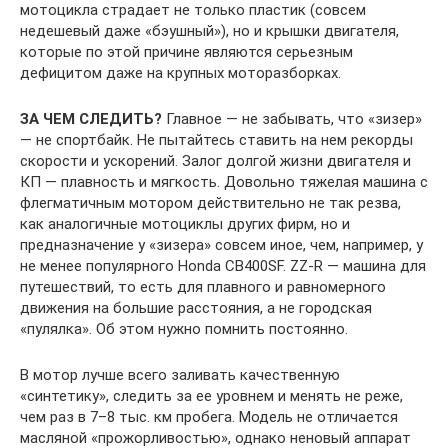
мотоцикла страдает не только пластик (совсем
недешевый даже «бэушный»), но и крышки двигателя,
которые по этой причине являются серьезным
дефицитом даже на крупных моторазборках.
ЗА ЧЕМ СЛЕДИТЬ?
Главное — не забывать, что «зизер»
— не спортбайк. Не пытайтесь ставить на нем рекорды
скорости и ускорений. Залог долгой жизни двигателя и
КП — плавность и мягкость. Довольно тяжелая машина с
флегматичным мотором действительно не так резва,
как аналогичные мотоциклы других фирм, но и
предназначение у «зизера» совсем иное, чем, например, у
не менее популярного Honda CB400SF. ZZ-R — машина для
путешествий, то есть для плавного и равномерного
движения на большие расстояния, а не городская
«пулялка». Об этом нужно помнить постоянно.
В мотор лучше всего заливать качественную
«синтетику», следить за ее уровнем и менять не реже,
чем раз в 7–8 тыс. км пробега. Модель не отличается
масляной «прожорливостью», однако неновый аппарат