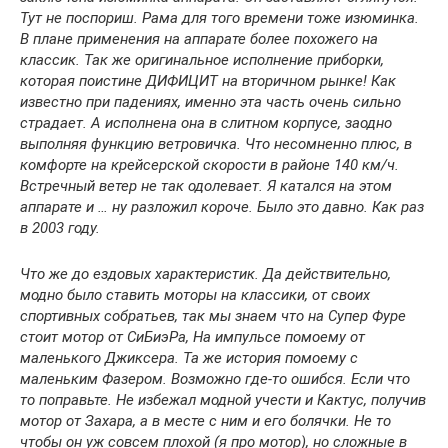
Тут не поспориш. Рама для того времени тоже изюминка.
В плане применения на аппарате более похожего на
классик. Так же оригинальное исполнение приборки,
которая поистине ДИФИЦИТ на вторичном рынке! Как
известно при падениях, именно эта часть очень сильно
страдает. А исполнена она в слитном корпусе, заодно
выполняя функцию ветровичка. Что несомненно плюс, в
комфорте на крейсерской скорости в районе 140 км/ч.
Встречный ветер не так одолевает. Я катался на этом
аппарате и … ну разложил короче. Было это давно. Как раз
в 2003 году.
Что же до ездовых характеристик. Да действительно,
модно было ставить моторы на классики, от своих
спортивных собратьев, так мы знаем что на Супер Фуре
стоит мотор от СиБиэРа, На импульсе помоему от
маленького Джиксера. Та же история помоему с
маленьким Фазером. Возможно где-то ошибся. Если что
то поправьте. Не избежал модной учести и Кактус, получив
мотор от Захара, а в месте с ним и его болячки. Не то
чтобы он уж совсем плохой (я про мотор), но сложные в