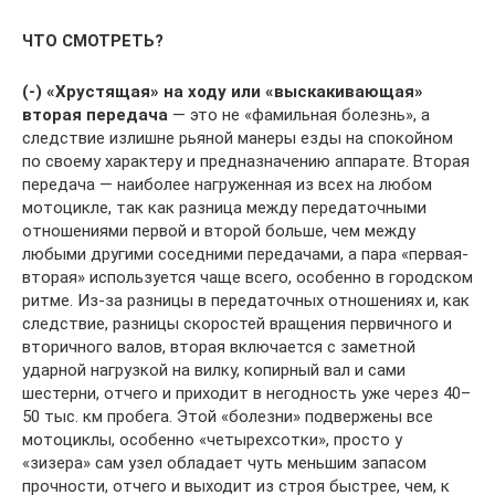
ЧТО СМОТРЕТЬ?
(-)
«Хрустящая» на ходу или «выскакивающая»
вторая передача
— это не «фамильная болезнь», а
следствие излишне рьяной манеры езды на спокойном
по своему характеру и предназначению аппарате. Вторая
передача — наиболее нагруженная из всех на любом
мотоцикле, так как разница между передаточными
отношениями первой и второй больше, чем между
любыми другими соседними передачами, а пара «первая-
вторая» используется чаще всего, особенно в городском
ритме. Из-за разницы в передаточных отношениях и, как
следствие, разницы скоростей вращения первичного и
вторичного валов, вторая включается с заметной
ударной нагрузкой на вилку, копирный вал и сами
шестерни, отчего и приходит в негодность уже через 40–
50 тыс. км пробега. Этой «болезни» подвержены все
мотоциклы, особенно «четырехсотки», просто у
«зизера» сам узел обладает чуть меньшим запасом
прочности, отчего и выходит из строя быстрее, чем, к