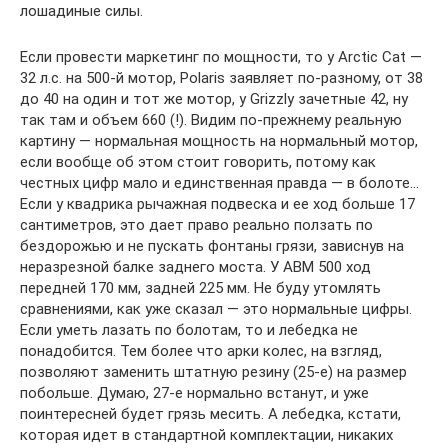
лошадиные силы.
Если провести маркетинг по мощности, то у Arctic Cat —
32 л.с. на 500-й мотор, Polaris заявляет по-разному, от 38
до 40 на один и тот же мотор, у Grizzly зачетные 42, ну
так там и объем 660 (!). Видим по-прежнему реальную
картину — нормальная мощность на нормальный мотор,
если вообще об этом стоит говорить, потому как
честных цифр мало и единственная правда — в болоте…
Если у квадрика рычажная подвеска и ее ход больше 17
сантиметров, это дает право реально ползать по
бездорожью и не пускать фонтаны грязи, зависнув на
неразрезной балке заднего моста. У АВМ 500 ход
передней 170 мм, задней 225 мм. Не буду утомлять
сравнениями, как уже сказал — это нормальные цифры.
Если уметь лазать по болотам, то и лебедка не
понадобится. Тем более что арки колес, на взгляд,
позволяют заменить штатную резину (25-е) на размер
побольше. Думаю, 27-е нормально встанут, и уже
поинтересней будет грязь месить. А лебедка, кстати,
которая идет в стандартной комплектации, никаких