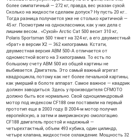
более симпатичный — 272 кг, правда, вес указан сухой.
Сколько на жидкости сделаем допуск? Ну пусть 20 кг…
Тогда разница получается уже не столько критичной —
45 кг. Посмотрим на одноклассники, как у них дела с
лишним весом… «Сухой» Arctic Cat 500 весит 310 кг,
Polaris Sportsman 500 тянет на 324 кг, а его двухместный
«брат» в версии Х2 — 362 килограмма. Кстати,
двухместная версия АВМ 500-А отличается от
одноместной всего на 3 килограмма. То есть по
большому счету АВМ 500 из общей картины не
выбивается. Двигатель. Это самый важный агрегат
квадроцикла, потому как нет более печальной картины,
как умерший в болоте аппарат. Самое важное — квадрик
должен заводиться. Здесь у производителя CFMOTO
должно быть все нормально. Свой одноцилиндровый
мотор под индексом CF188 они поставили на первый
прототип еще в 2003 году. В 2004-м мотор получил
европейскую, а затем и американскую омологацию.
CF188 двигатель простой и надежный —
четырехтактный, объем 493 кубика, один цилиндр,
четыре клапана, жидкостное охлаждение. Мощность 32