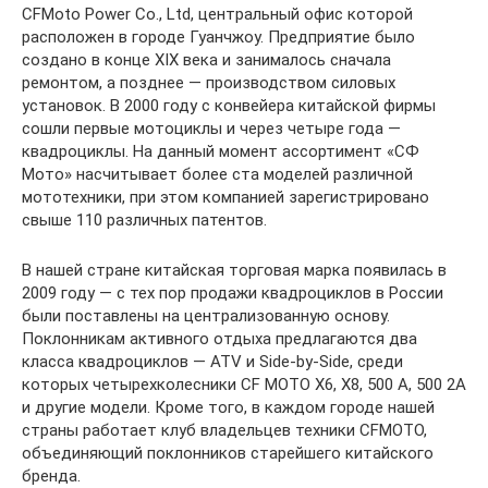
CFMoto Power Co., Ltd, центральный офис которой
расположен в городе Гуанчжоу. Предприятие было
создано в конце XIX века и занималось сначала
ремонтом, а позднее — производством силовых
установок. В 2000 году с конвейера китайской фирмы
сошли первые мотоциклы и через четыре года —
квадроциклы. На данный момент ассортимент «СФ
Мото» насчитывает более ста моделей различной
мототехники, при этом компанией зарегистрировано
свыше 110 различных патентов.
В нашей стране китайская торговая марка появилась в
2009 году — с тех пор продажи квадроциклов в России
были поставлены на централизованную основу.
Поклонникам активного отдыха предлагаются два
класса квадроциклов — ATV и Side-by-Side, среди
которых четырехколесники CF MOTO Х6, Х8, 500 А, 500 2А
и другие модели. Кроме того, в каждом городе нашей
страны работает клуб владельцев техники CFMOTO,
объединяющий поклонников старейшего китайского
бренда.