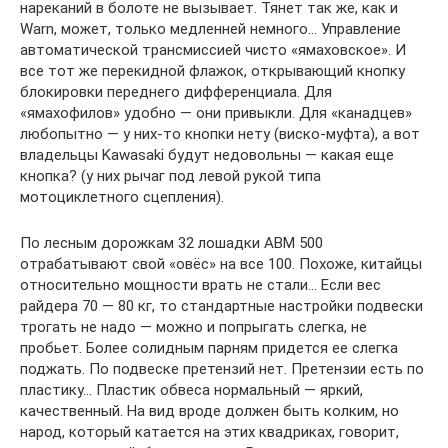
нареканий в болоте не вызывает. Тянет так же, как и
Warn, может, только медленней немного… Управление
автоматической трансмиссией чисто «ямаховское». И
все тот же перекидной флажок, открывающий кнопку
блокировки переднего дифференциала. Для
«ямахофилов» удобно — они привыкли. Для «канадцев»
любопытно — у них-то кнопки нету (виско-муфта), а вот
владельцы Kawasaki будут недовольны — какая еще
кнопка? (у них рычаг под левой рукой типа
мотоциклетного сцепления).
По лесным дорожкам 32 лошадки АВМ 500
отрабатывают свой «овёс» на все 100. Похоже, китайцы
относительно мощности врать не стали… Если вес
райдера 70 — 80 кг, то стандартные настройки подвески
трогать не надо — можно и попрыгать слегка, не
пробьет. Более солидным парням придется ее слегка
поджать. По подвеске претензий нет. Претензии есть по
пластику… Пластик обвеса нормальный — яркий,
качественный. На вид вроде должен быть колким, но
народ, который катается на этих квадриках, говорит,