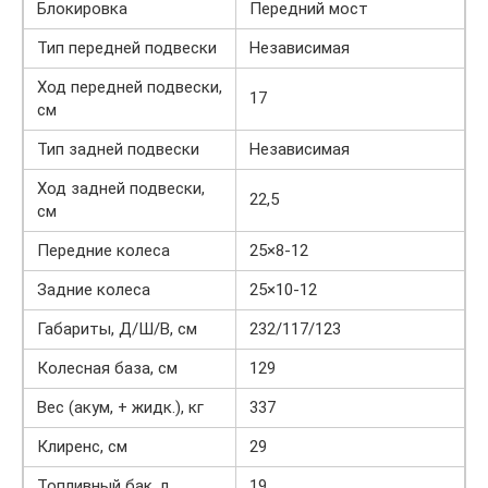
Блокировка
Передний мост
Тип передней подвески
Независимая
Ход передней подвески,
17
см
Тип задней подвески
Независимая
Ход задней подвески,
22,5
см
Передние колеса
25×8-12
Задние колеса
25×10-12
Габариты, Д/Ш/В, см
232/117/123
Колесная база, см
129
Вес (акум, + жидк.), кг
337
Клиренс, см
29
Топливный бак, л
19