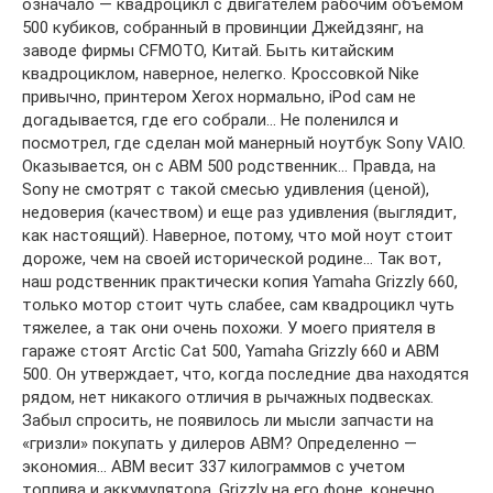
означало — квадроцикл с двигателем рабочим объемом
500 кубиков, собранный в провинции Джейдзянг, на
заводе фирмы CFMOTO, Китай. Быть китайским
квадроциклом, наверное, нелегко. Кроссовкой Nike
привычно, принтером Xerox нормально, iPod сам не
догадывается, где его собрали… Не поленился и
посмотрел, где сделан мой манерный ноутбук Sony VAIO.
Оказывается, он с АВМ 500 родственник… Правда, на
Sony не смотрят с такой смесью удивления (ценой),
недоверия (качеством) и еще раз удивления (выглядит,
как настоящий). Наверное, потому, что мой ноут стоит
дороже, чем на своей исторической родине… Так вот,
наш родственник практически копия Yamaha Grizzly 660,
только мотор стоит чуть слабее, сам квадроцикл чуть
тяжелее, а так они очень похожи. У моего приятеля в
гараже стоят Arctic Cat 500, Yamaha Grizzly 660 и АВМ
500. Он утверждает, что, когда последние два находятся
рядом, нет никакого отличия в рычажных подвесках.
Забыл спросить, не появилось ли мысли запчасти на
«гризли» покупать у дилеров АВМ? Определенно —
экономия… АВМ весит 337 килограммов с учетом
топлива и аккумулятора. Grizzly на его фоне, конечно,