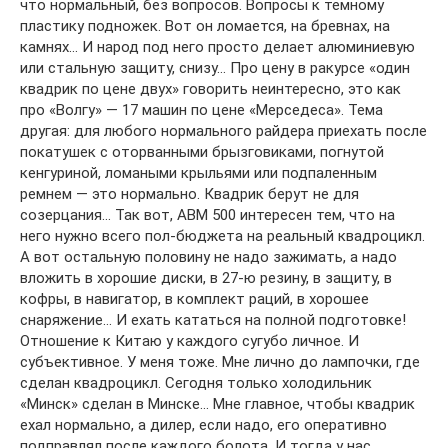
что нормальный, без вопросов. Вопросы к темному
пластику подножек. Вот он ломается, на бревнах, на
камнях… И народ под него просто делает алюминиевую
или стальную защиту, снизу… Про цену в ракурсе «один
квадрик по цене двух» говорить неинтересно, это как
про «Волгу» — 17 машин по цене «Мерседеса». Тема
другая: для любого нормального райдера приехать после
покатушек с оторванными брызговиками, погнутой
кенгуриной, ломаными крыльями или подпаленным
ремнем — это нормально. Квадрик берут не для
созерцания… Так вот, АВМ 500 интересен тем, что на
него нужно всего пол-бюджета на реальный квадроцикл.
А вот остальную половину не надо зажимать, а надо
вложить в хорошие диски, в 27-ю резину, в защиту, в
кофры, в навигатор, в комплект раций, в хорошее
снаряжение… И ехать кататься на полной подготовке!
Отношение к Китаю у каждого сугубо личное. И
субъективное. У меня тоже. Мне лично до лампочки, где
сделан квадроцикл. Сегодня только холодильник
«Минск» сделан в Минске… Мне главное, чтобы квадрик
ехал нормально, а дилер, если надо, его оперативно
подправлял после каждого болота. И тогда у нас