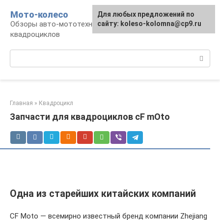
Перейти
Мото-колесо
Для любых предложений по
к
Обзоры авто-мототехники, снегоходов,
сайту: koleso-kolomna@cp9.ru
контенту
квадроциклов
Поиск:
Главная
»
Квадроцикл
Запчасти для квадроциклов сF mOto
Одна из старейших китайских компаний
CF Moto — всемирно известный бренд компании Zhejiang