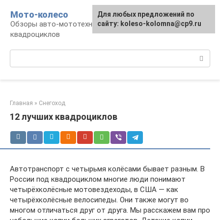
Перейти
Мото-колесо
Для любых предложений по
к
Обзоры авто-мототехники, снегоходов,
сайту: koleso-kolomna@cp9.ru
контенту
квадроциклов
Поиск:
Главная
»
Снегоход
12 лучших квадроциклов
Автотранспорт с четырьмя колёсами бывает разным. В
России под квадроциклом многие люди понимают
четырёхколёсные мотовездеходы, в США — как
четырёхколёсные велосипеды. Они также могут во
многом отличаться друг от друга. Мы расскажем вам про