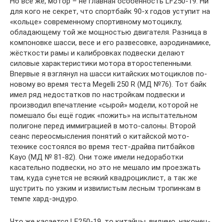
Но всё же, мотор – не главная особенность LF250-19. Ни
для кого не секрет, что спортбайк 90-х годов уступит на
«кольце» современному спортивному мотоциклу,
обладающему той же мощностью двигателя. Разница в
компоновке шасси, весе и его развесовке, аэродинамике,
жёсткости рамы и калибровках подвески делают
силовые характеристики мотора второстепенными.
Впервые я взглянул на шасси китайских мотоциклов по-
новому во время теста Megelli 250 R (МД №76). Тот байк
имел ряд недостатков по настройкам подвески и
производил впечатление «сырой» модели, которой не
помешало бы ещё годик «пожить» на испытательном
полигоне перед иммиграцией в мото-салоны. Второй
сеанс переосмысления понятий о китайской мото-
технике состоялся во время тест-драйва питбайков
Kayo (МД № 81-82). Они тоже имели недоработки
касательно подвески, но это не мешало им проезжать
там, куда сунется не всякий квадроциклист, а так же
шустрить по узким и извилистым лесным тропинкам в
темпе хард-эндуро.
Что же касается LF250-19, то китайцы, видимо, наконец-