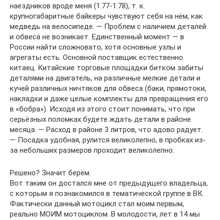
наездников вроде меня (1.77-1.78), т. к.
крупногабаритные байкеры чувствуют себя на нём, как
медведь на велосипеде. — Проблем с наличием деталей
и обвеса не возникает. Единственный момент — в
России найти сложновато, хотя основные узлы и
агрегаты есть. Основной поставщик естественно
китаец. Китайские торговые площадки битком забиты
деталями на двигатель, на различные мелкие детали и
кучей различных ничтяков для обвеса (баки, прямотоки,
накладки и даже целые комплекты для превращения его
в «бобра»). Исходя из этого стоит понимать, что при
серьёзных поломках будете ждать детали в районе
месяца. — Расход в районе 3 литров, что адово радует.
— Посадка удобная, рулится великолепно, в пробках из-
за небольших размеров проходит великолепно.
Решено? Значит берём.
Вот таким он достался мне от предыдущего владельца,
с которым я познакомился в тематической группе в ВК.
Фактически данный мотоцикл стал моим первым,
реально МОИМ мотоциклом. В молодости, лет в 14 мы