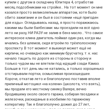
купили с другом в складчину Юпитера 4, отработав
месяц подсобниками на стройке… На тот момент он мне
казался просто великолепным аппаратом, хотя было
сбито зажигание и он был в состоянии «ещё пригоден
для езды». Оглядываясь назад, я просто поражжаюсь
какими мы были балбесами: мы проездили на всё одно
лето ни разу, НИ РАЗУ не залив в бенз масло… Что самое
интересное клина двигатель поймал один раз, когда мы
мчались без шлемов, сидя втроём по трёхполосному
проспекту. В тот момент я выкинул может ещё не
кирпичи, но очевидно как минимум брусчатку, т. к. нас
начало тащить по дороге из стороны в сторону и
только чудом мы не влетели под идущий сзади Камаз.
Больше в тот день мы не катались, а только хорошенько
отстирывали портки, осмысливая произошедшее.
Короче, откатав лето и благополучно поставив вполне
приличный мотоцикл «на колени» (школота, что взять),
мы продали его местному синяку Валере, вечно
бродившему около своего гаража, собирая гвоздики и
железочки, раскиданые в изобилии по гаражному
коперативу. Так я благополучно дожил до 27 лет,