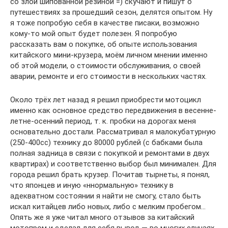
со злой шипованной резиной =) скучают и пишут о
путешествиях за прошедший сезон, делятся опытом. Ну
я тоже попробую себя в качестве писаки, возможно
кому-то мой опыт будет полезен. Я попробую
рассказать вам о покупке, об опыте использования
китайского мини-крузера, моём личном мнении именно
об этой модели, о стоимости обслуживания, о своей
аварии, ремонте и его стоимости в нескольких частях.
Около трёх лет назад я решил приобрести мотоцикл
именно как основное средство передвижения в весенне-
летне-осенний период, т. к. пробки на дорогах меня
основательно достали. Рассматривал я малокубатурную
(250-400сс) технику до 80000 рублей (с бабками была
полная задница в связи с покупкой и ремонтами в двух
квартирах) и соответственно выбор был минимален. Для
города решил брать крузер. Почитав тырнеты, я понял,
что японцев и иную «ннормальную» технику в
адекватном состоянии я найти не смогу, стало быть
искал китайцев либо новых, либо с мелким пробегом…
Опять же я уже читал много отзывов за китайский
мотопром и сделал для себя вывод — во многих случаях