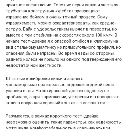
приятное впечатление. Толстые перья вилки и жёсткая
трубчатая конструкция «хребта» превращают
управление байком в очень точный процесс. Саму
управляемость можно охарактеризовать, как средне-
острую. Байк с удовольствием ныряет в повороты, но
вместе с тем стабилен на скоростях около 100 км/ч. В
начале тест-драйва я с опаской отнёсся к хлипкому на
вид стальному маятнику из прямоугольного профиля, но
опасения были напрасны. Во время езды со стороны
заднего колеса не пришло ни одного подтверждения его
недостаточной жёсткости.
Штатные калибровки вилки и заднего
моноамортизатора идеально подошли под мой вес и
условия езды. На «стиральной доске» подвеску не
пробивало, а при торможении, ускорении и в поворотах
колёса сохраняли хороший контакт с асфальтом.
Разумеется, в рамках короткого тест-драйва
невозможно оценить такие параметры, как надёжность
мотоцикла, комфортабельность в «дальняках» или