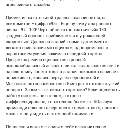
агрессивного дизайна.
Прямик испытательной трассы заканчивается, на
спидометре – цифра «95»… Ещё чуточку для ровного
числа… 97… 100! Чёрт, абсолютно «затычный» 180-
градусный поворот приближается с угрожающей
скоростью! Давлю на задний тормоз до момента
лёгкого приседания мотоцикла и, одновременно, с
нарастанием усилия зажимаю передний тормоз…
Прогретая резина вцепляется в ровный
высокоабразивный асфальт, вилка складывается почти
на всю длину своего хода, а задняя покрышка начинает
попискивать, касаясь верхушек неровностей и…
Мотоцикл останавливается в 5 метрах от входа в узкий
поворот. Зачем я так сильно тормозил? Если оценивать
работу системы не в целом, а строго
дифференцировано, то хотелось бы иметь бОльшую
производительность переднего тормоза, хотя, новичок
может и не увидеть в этом необходимости.
Подвеска и рама оставили о себе исключительно