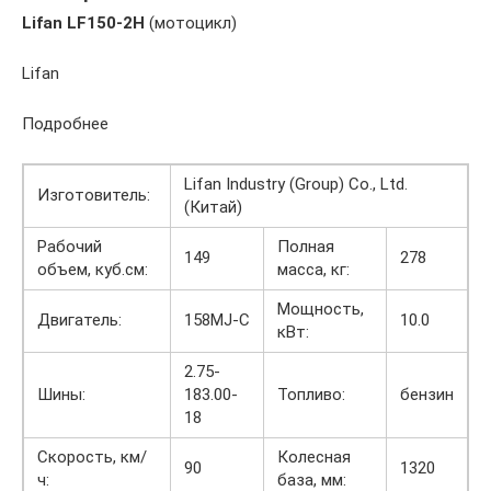
Lifan LF150-2H
(мотоцикл)
Lifan
Подробнее
Lifan Industry (Group) Co., Ltd.
Изготовитель:
(Китай)
Рабочий
Полная
149
278
объем, куб.см:
масса, кг:
Мощность,
Двигатель:
158MJ-C
10.0
кВт:
2.75-
Шины:
183.00-
Топливо:
бензин
18
Скорость, км/
Колесная
90
1320
ч:
база, мм: