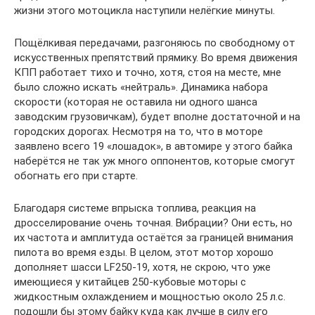
жизни этого мотоцикла наступили нелёгкие минуты.
Пощёлкивая передачами, разгоняюсь по свободному от
искусственных препятствий прямику. Во время движения
КПП работает тихо и точно, хотя, стоя на месте, мне
было сложно искать «нейтраль». Динамика набора
скорости (которая не оставила ни одного шанса
заводским грузовичкам), будет вполне достаточной и на
городских дорогах. Несмотря на то, что в моторе
заявлено всего 19 «лошадок», в автомире у этого байка
наберётся не так уж много оппонентов, которые смогут
обогнать его при старте.
Благодаря системе впрыска топлива, реакция на
дросселирование очень точная. Вибрации? Они есть, но
их частота и амплитуда остаётся за границей внимания
пилота во время езды. В целом, этот мотор хорошо
дополняет шасси LF250-19, хотя, не скрою, что уже
имеющиеся у китайцев 250-кубовые моторы с
жидкостным охлаждением и мощностью около 25 л.с.
подошли бы этому байку куда как лучше в силу его