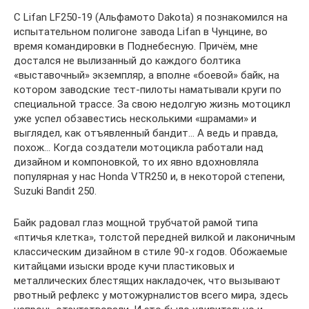
С Lifan LF250-19 (Альфамото Dakota) я познакомился на
испытательном полигоне завода Lifan в Чунцине, во
время командировки в Поднебесную. Причём, мне
достался не вылизанный до каждого болтика
«выставочный» экземпляр, а вполне «боевой» байк, на
котором заводские тест-пилоты наматывали круги по
специальной трассе. За свою недолгую жизнь мотоцикл
уже успел обзавестись несколькими «шрамами» и
выглядел, как отъявленный бандит… А ведь и правда,
похож… Когда создатели мотоцикла работали над
дизайном и компоновкой, то их явно вдохновляла
популярная у нас Honda VTR250 и, в некоторой степени,
Suzuki Bandit 250.
Байк радовал глаз мощной трубчатой рамой типа
«птичья клетка», толстой передней вилкой и лаконичным
классическим дизайном в стиле 90-х годов. Обожаемые
китайцами изыски вроде кучи пластиковых и
металлических блестящих накладочек, что вызывают
рвотный рефлекс у мотожурналистов всего мира, здесь