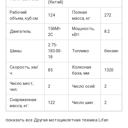
(Китай)
Рабочий
Полная
124
272
объем, куб.см:
масса, кг:
156MI-
Мощность,
Двигатель:
8.2
2C
кВт:
2.75-
Шины:
183.00-
Топливо:
бензин
18
Скорость, км/
Колесная
85
1320
ч:
база, мм:
Число мест,
2
Число осей:
2
чел.:
Снаряженная
122
Число шин:
2
масса, кг:
показать все Другая мотоциклетная техника Lifan