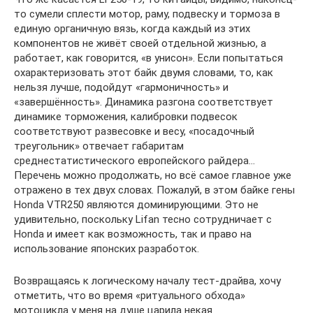
то сумели сплести мотор, раму, подвеску и тормоза в
единую органичную вязь, когда каждый из этих
компонентов не живёт своей отдельной жизнью, а
работает, как говорится, «в унисон». Если попытаться
охарактеризовать этот байк двумя словами, то, как
нельзя лучше, подойдут «гармоничность» и
«завершённость». Динамика разгона соответствует
динамике торможения, калибровки подвесок
соответствуют развесовке и весу, «посадочный
треугольник» отвечает габаритам
среднестатистического европейского райдера…
Перечень можно продолжать, но всё самое главное уже
отражено в тех двух словах. Пожалуй, в этом байке гены
Honda VTR250 являются доминирующими. Это не
удивительно, поскольку Lifan тесно сотрудничает с
Honda и имеет как возможность, так и право на
использование японских разработок.
Возвращаясь к логическому началу тест-драйва, хочу
отметить, что во время «ритуального обхода»
мотоцикла у меня на душе царила некая