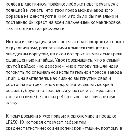
колёса в хаотичном трафике либо же повстречаться с
полицией и узнать, что твои права международного
образца не действуют в КНР. Это было бы печально и
поставило бы крест на всей дальнейшей командировке,
так что я не стал рисковать…
Исходя из ситуации, я мог потягаться в скорости только
с грузовичками, развозящими комплектующие по
заводским корпусам, из окон которых на меня смотрели
ошарашенные китайцы. Удостоверившись, что я самый
крутой райдер «на деревне», мне в голову пришла идея
погонять по специальной испытательной трассе завода
Lifan. Она выглядела, как сильно вытянутый овал и
состояла из трёх типов покрытия: асфальт, мокрый
асфальт, брусчато-гравийный участок и «стиральная
доска» в виде бетонных рёбер высотой с сигаретную
пачку.
К тому времени я уже привык к эргономике и посадке
LF250-19, которая отвечает габаритам
среднестатистической европейской «тушки», поэтому, в