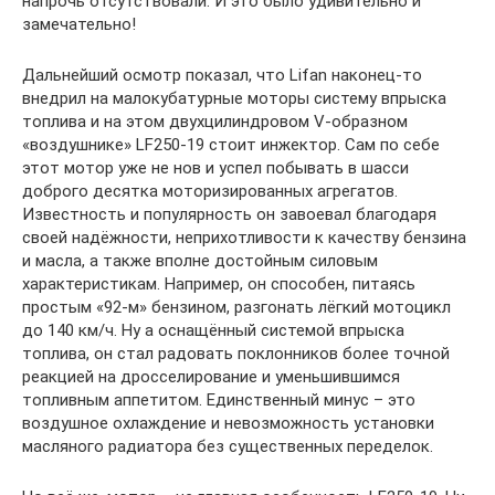
напрочь отсутствовали. И это было удивительно и
замечательно!
Дальнейший осмотр показал, что Lifan наконец-то
внедрил на малокубатурные моторы систему впрыска
топлива и на этом двухцилиндровом V-образном
«воздушнике» LF250-19 стоит инжектор. Сам по себе
этот мотор уже не нов и успел побывать в шасси
доброго десятка моторизированных агрегатов.
Известность и популярность он завоевал благодаря
своей надёжности, неприхотливости к качеству бензина
и масла, а также вполне достойным силовым
характеристикам. Например, он способен, питаясь
простым «92-м» бензином, разгонать лёгкий мотоцикл
до 140 км/ч. Ну а оснащённый системой впрыска
топлива, он стал радовать поклонников более точной
реакцией на дросселирование и уменьшившимся
топливным аппетитом. Единственный минус – это
воздушное охлаждение и невозможность установки
масляного радиатора без существенных переделок.