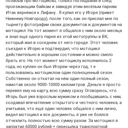
позабыв про мотоциклы, только поглядывая в след
проезжающим байкам и завидуя этим весёлым парням.
Итак вернёмся к Лифану… Я купил его у Игоря (привет
Нижнему Новгороду), после того, как он прислал мне по
тырнету фотографии своих документов и документов на
мотоцикл. На тот момент я общался с ним около месяца
и знал ещё одного парня из этой мотогруппы в ВК,
который жил в соседнем от него городе. Этот человек
съездил к Игорю и подтвердил, что мотоцикл
действительно в хорошем состоянии и можно смело
брать его. На тот момент мотоциклу исполнилось 2
года, но куплен он был Игорем через год, т.е
пользовались мотоциклом один полноценный сезон.
Собственно он откатал на нём один полный сезон,
намотав около 9000-10000 километров. Деньги я просто
перевёл ему на карту, всю сумму сразу. Оговорюсь, что
Игорь был уже взрослым мужиком и пообщавшись с ним,
создавал впечатление открытого и честного человека, а
учитывая, что ещё один человек общался с ним лично,
видел мотоцикл и все документы, я уже не боялся
отчехлить полностью всю сумму разом. За мотоцикл я
заплатил 60000 рублей + пересылка транспортной