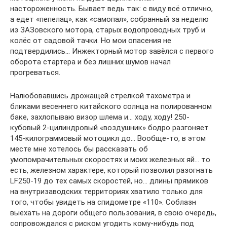
настороженность. Бывает ведь так: c виду всё отлично,
а едет «пепелац», как «самопал», собранный за неделю
из ЗАЗовского мотора, старых водопроводных труб и
колёс от садовой тачки. Но мои опасения не
подтвердились… Инжекторный мотор завёлся с первого
оборота стартера и без лишних шумов начал
прогреваться.
Налюбовавшись дрожащей стрелкой тахометра и
бликами весеннего китайского солнца на полированном
баке, захлопываю визор шлема и… ходу, ходу! 250-
кубовый 2-цилиндровый «воздушник» бодро разгоняет
145-килограммовый мотоцикл до… Вообще-то, в этом
месте мне хотелось бы рассказать об
умопомрачительных скоростях и моих железных яй… то
есть, железном характере, который позволил разогнать
LF250-19 до тех самых скоростей, но… длины прямиков
на внутризаводских территориях хватило только для
того, чтобы увидеть на спидометре «110». Соблазн
выехать на дороги общего пользования, в свою очередь,
сопровождался с риском угодить кому-нибудь под