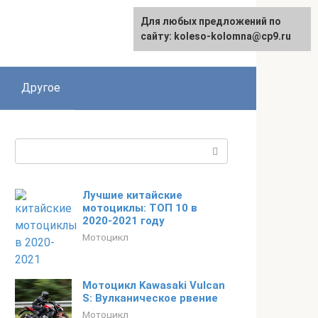
Для любых предложений по
сайту: koleso-kolomna@cp9.ru
Другое
Поиск:
Лучшие китайские
мотоциклы: ТОП 10 в
2020-2021 году
Мотоцикл
Мотоцикл Kawasaki Vulcan
S: Вулканическое рвение
Мотоцикл