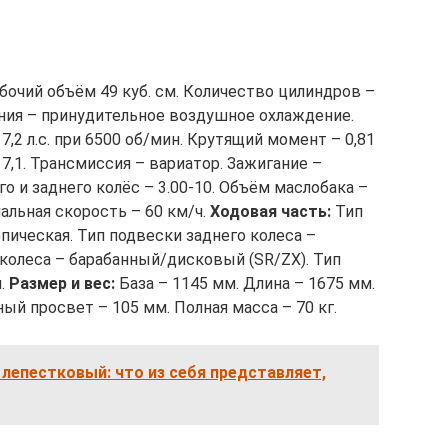
абочий объём 49 куб. см. Количество цилиндров –
ения – принудительное воздушное охлаждение.
,2 л.с. при 6500 об/мин. Крутящий момент – 0,81
 7,1. Трансмиссия – вариатор. Зажигание –
о и заднего колёс – 3.00-10. Объём маслобака –
мальная скорость – 60 км/ч.
Ходовая часть:
Тип
пическая. Тип подвески заднего колеса –
 колеса – барабанный/дисковый (SR/ZX). Тип
й.
Размер и вес:
База – 1145 мм. Длина – 1675 мм.
й просвет – 105 мм. Полная масса – 70 кг.
лепестковый: что из себя представляет,