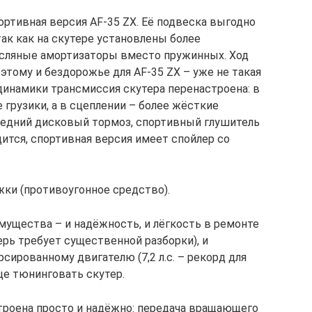
ортивная версия AF-35 ZX. Её подвеска выгодно
ак как на скутере установлены более
сляные амортизаторы вместо пружинных. Ход
этому и бездорожье для AF-35 ZX – уже не такая
инамики трансмиссия скутера перенастроена: в
 грузики, а в сцеплении – более жёсткие
редний дисковый тормоз, спортивный глушитель
дится, спортивная версия имеет спойлер со
ки (противоугонное средство).
имущества – и надёжность, и лёгкость в ремонте
ерь требует существенной разборки), и
сированному двигателю (7,2 л.с. – рекорд для
ще тюнинговать скутер.
троена просто и надёжно: передача вращающего