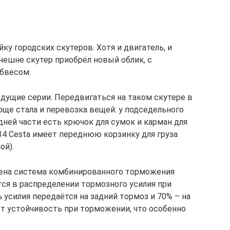
йку городских скутеров. Хотя и двигатель, и
нешне скутер приобрёл новый облик, с
обвесом.
ыдущие серии. Передвигаться на таком скутере в
още стала и перевозка вещей: у подседельного
дней части есть крючок для сумок и карман для
34 Cesta имеет переднюю корзинку для груза
ой).
нена система комбинированного торможения
тся в распределении тормозного усилия при
усилия передаётся на задний тормоз и 70% – на
т устойчивость при торможении, что особенно