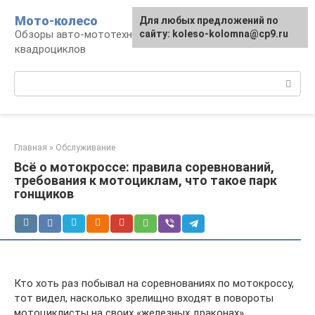
Перейти
Мото-колесо
Для любых предложений по
к
Обзоры авто-мототехники, снегоходов,
сайту: koleso-kolomna@cp9.ru
контенту
квадроциклов
Поиск:
Главная
»
Обслуживание
Всё о мотокроссе: правила соревнований,
требования к мотоциклам, что такое парк
гонщиков
Кто хоть раз побывал на соревнованиях по мотокроссу,
тот видел, насколько зрелищно входят в повороты
мотоциклисты на своих «железных драконах».