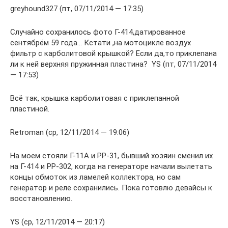
greyhound327 (пт, 07/11/2014 — 17:35)
Случайно сохранилось фото Г-414,датированное
сентябрём 59 года… Кстати ,на мотоцикле воздух
фильтр с карболитовой крышкой? Если да,то приклепана
ли к ней верхняя пружинная пластина? YS (пт, 07/11/2014
— 17:53)
Всё так, крышка карболитовая с приклепанной
пластиной.
Retroman (ср, 12/11/2014 — 19:06)
На моем стояли Г-11А и РР-31, бывший хозяин сменил их
на Г-414 и РР-302, когда на генераторе начали вылетать
концы обмоток из ламелей коллектора, но сам
генератор и реле сохранились. Пока готовлю девайсы к
восстановлению.
YS (ср, 12/11/2014 — 20:17)