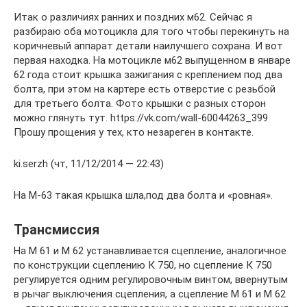
Итак о различиях ранних и поздних м62. Сейчас я
разбираю оба мотоцикла для того чтобы перекинуть на
коричневый аппарат детали наилучшего сохрана. И вот
первая находка. На мотоцикле м62 выпущенном в январе
62 года стоит крышка зажигания с креплением под два
болта, при этом на картере есть отверстие с резьбой
для третьего болта. Фото крышки с разных сторон
можно глянуть тут. https://vk.com/wall-60044263_399
Прошу прощения у тех, кто незареген в контакте.
ki.serzh (чт, 11/12/2014 — 22:43)
На М-63 такая крышка шла,под два болта и «ровная».
Трансмиссия
На М 61 и М 62 устанавливается сцепление, аналогичное
по конструкции сцеплению К 750, но сцепление К 750
регулируется одним регулировочным винтом, ввернутым
в рычаг выключения сцепления, а сцепление М 61 и М 62