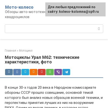
Перейти
Мото-колесо
Для любых предложений по
к
Обзоры авто-мототехники, снегоходов,
сайту: koleso-kolomna@cp9.ru
контенту
квадроциклов
Поиск:
Главная
»
Мотоцикл
Мотоциклы Урал М62: технические
характеристики, фото
В конце 30-х годов 20 века в Народном комиссариате
обороны СССР прошло совещание, основной темой
которого был анализ новых образцов военной техники, и
перспективы принятия лучших из них на вооружение
РККА. Одним из видов техники, в котором остро