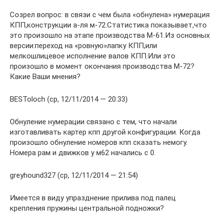
Созрел вопрос: в связи с чем была «обнулена» нумерация
КПП,конструкции а-ля м-72.Статистика показывает,что
это произошло на этапе производства М-61.Из основных
версии:переход на «ровную»лапку КПП,или
мелкошлицевое исполнение валов КПП.Или это
произошло в момент окончания производства М-72?
Какие Ваши мнения?
BESToloch (ср, 12/11/2014 — 20:33)
Обнуление нумерации связано с тем, что начали
изготавливать картер кпп другой конфигурации. Когда
произошло обнуление номеров кпп сказать немогу.
Номера рам и движков у м62 начались с 0.
greyhound327 (ср, 12/11/2014 — 21:54)
Имеется в виду упразднение прилива под палец
крепления пружины центральной подножки?