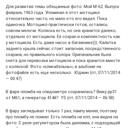
Для развития темы обещанные фото. Мой М-62. Выпуск
февраль 1963 года. Упоминал я этот мотоцикл
относительно часто, но мало кто его видел. Пока
одиночка. Мотоцикл практически готов, остались
совсем мелочи. Коляска есть, но она хранится далеко,
отдельно от мотоцикла. Её сохран и комплектность как
у мотоцикла. Есть даже насос в багажнике))). Калитка
заднего крыла сейчас стоит запасная, посредственного
сохрана, но правильного колора. Оригинальная была
снята для перевозки мотоцикла и пока хранится вместе
с коляской. Фото «кликабельны», в альбоме на
фотофайле есть еще несколько. Юджин (пт, 07/11/2014
— 00:47)
В фаре пломба на спидометре сохранилась? Вижу рр31
от М61, а генератор 414й? YS (пт, 07/11/2014 — 06:58)
В фару заглядывал только 1 раз, лампу менял, поэтому
про пломбу не помню. Есть пломба на кпп, она видна на
фото. С реле-регулятором была дилемма, с подходящей