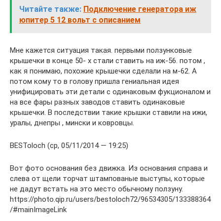
Читайте также:
Подключение генератора иж
юпитер 5 12 вольт с описанием
Мне кажется ситуация такая. первыми ползунковые
крышечки в конце 50- х стали ставить на иж-56. потом ,
как я понимаю, похожие крышечки сделали на м-62. А
потом кому то в голову пришла гениальная идея
унифицировать эти детали с одинаковым фукционалом и
на все фары разных заводов ставить одинаковые
крышечки. В последствии такие крышки ставили на ижи,
уралы, днепры , мински и ковровцы.
BESToloch (ср, 05/11/2014 — 19:25)
Вот фото основания без движка. Из основания справа и
слева от щели торчат штампованые выступы, которые
не дадут встать на это место обычному ползуну.
https://photo.qip.ru/users/bestoloch72/96534305/133388364
/#mainImageLink