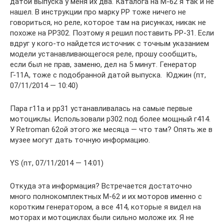
датой выпуска у меня их два. Каталога на М-62 я так и не
нашел. В инструкции про марку РР тоже ничего не
говориться, но реле, которое там на рисунках, никак не
похоже на РР302. Поэтому я решил поставить РР-31. Если
вдруг у кого-то найдется источник с точным указанием
модели устанавливающегося реле, прошу сообщить,
если был не прав, заменю, дел на 5 минут. Генератор
Г-11А, тоже с подобранной датой выпуска. Юджин (пт,
07/11/2014 — 10:40)
Пара г11а и рр31 устанавливалась на самые первые
мотоциклы. Использовали р302 под более мощный г414.
У Retroman 62ой этого же месяца — что там? Опять же в
музее могут дать точную информацию.
YS (пт, 07/11/2014 — 14:01)
Откуда эта информация? Встречается достаточно
много полнокомплектных М-62 и их моторов именно с
коротким генератором, а все 414, которые я видел на
моторах и мотоциклах были сильно моложе их. Я не