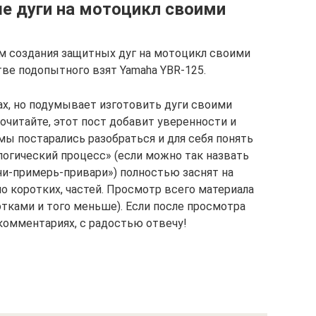
е дуги на мотоцикл своими
ом создания защитных дуг на мотоцикл своими
тве подопытного взят Yamaha YBR-125.
ах, но подумывает изготовить дуги своими
очитайте, этот пост добавит уверенности и
ы постарались разобраться и для себя понять
логический процесс» (если можно так назвать
и-примерь-привари») полностью заснят на
но коротких, частей. Просмотр всего материала
отками и того меньше). Если после просмотра
комментариях, с радостью отвечу!