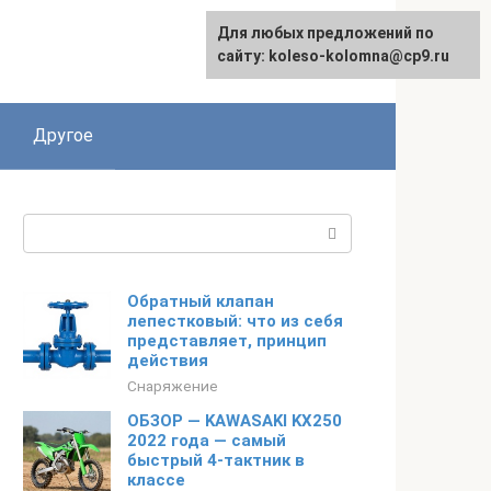
Для любых предложений по
сайту: koleso-kolomna@cp9.ru
Другое
Поиск:
Обратный клапан
лепестковый: что из себя
представляет, принцип
действия
Снаряжение
ОБЗОР — KAWASAKI KX250
2022 года — самый
быстрый 4-тактник в
классе