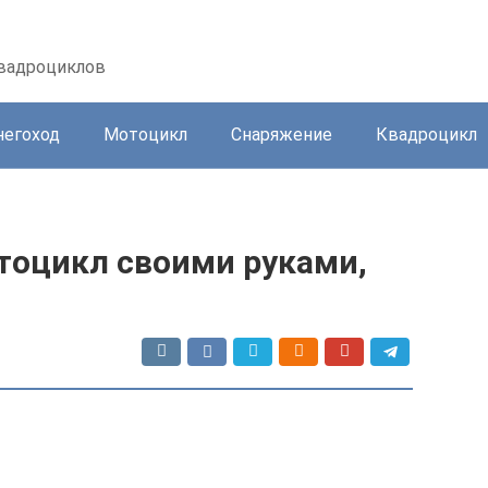
квадроциклов
негоход
Мотоцикл
Снаряжение
Квадроцикл
тоцикл своими руками,