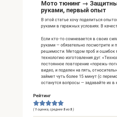
Мото тюнинг → Защитны
руками, первый опыт
В этой статье хочу поделиться опыт
руками в гаражных условиях. В качес
Если кто-то сомневается в своих сил
руками — обязательно посмотрите и п
решимости. Методом проб и ошибок м
технологию изготовления дуг. «Техно
постоянное повторение «порежь-погн
видео, и поделен на пять, относитель
займет чуть более 15 минут (с перем
останутся вопросы — задавайте их в 
Рейтинг
(
1
оценка, среднее
5
из
5
)