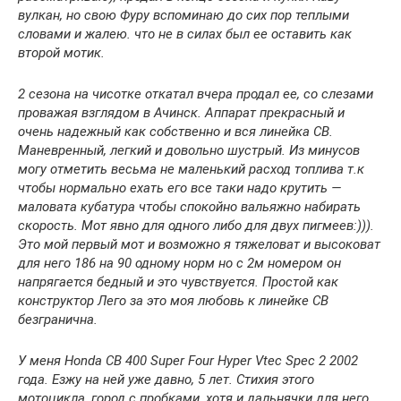
вулкан, но свою Фуру вспоминаю до сих пор теплыми
словами и жалею. что не в силах был ее оставить как
второй мотик.
2 сезона на чисотке откатал вчера продал ее, со слезами
проважая взглядом в Ачинск. Аппарат прекрасный и
очень надежный как собственно и вся линейка СВ.
Маневренный, легкий и довольно шустрый. Из минусов
могу отметить весьма не маленький расход топлива т.к
чтобы нормально ехать его все таки надо крутить —
маловата кубатура чтобы спокойно вальяжно набирать
скорость. Мот явно для одного либо для двух пигмеев:))).
Это мой первый мот и возможно я тяжеловат и высоковат
для него 186 на 90 одному норм но с 2м номером он
напрягается бедный и это чувствуется. Простой как
конструктор Лего за это моя любовь к линейке СВ
безгранична.
У меня Honda CB 400 Super Four Hyper Vtec Spec 2 2002
года. Езжу на ней уже давно, 5 лет. Стихия этого
мотоцикла, город с пробками, хотя и дальнячки для него