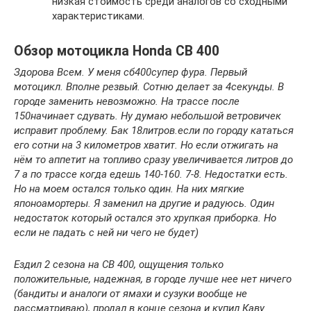
низкая стоимость среди аналогов со сходными
характеристиками.
Обзор мотоцикла Honda CB 400
Здорова Всем. У меня сб400супер фура. Первый
мотоцикл. Вполне резвый. Сотню делает за 4секунды. В
городе заменить невозможно. На трассе после
150начинает сдувать. Ну думаю небольшой ветровичек
исправит проблему. Бак 18литров.если по городу кататься
его сотни на 3 километров хватит. Но если отжигать на
нём то аппетит на топливо сразу увеличивается литров до
7 а по трассе когда едешь 140-160. 7-8. Недостатки есть.
Но на моем остался только один. На них мягкие
японоамортеры. Я заменил на другие и радуюсь. Один
недостаток который остался это хрупкая приборка. Но
если не падать с ней ни чего не будет)
Ездил 2 сезона на СВ 400, ощущения только
положительные, надежная, в городе лучше нее нет ничего
(бандиты и аналоги от ямахи и сузуки вообще не
рассматриваю), продал в конце сезона и купил Каву