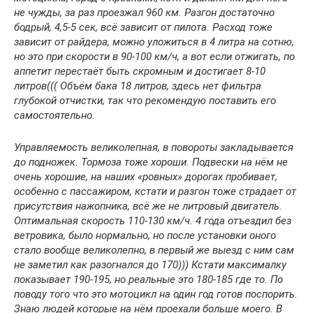
не чужды, за раз проезжал 960 км. Разгон достаточно
бодрый, 4,5-5 сек, всё зависит от пилота. Расход тоже
зависит от райдера, можно уложиться в 4 литра на сотню,
но это при скорости в 90-100 км/ч, а вот если отжигать, по
аппетит перестаёт быть скромным и достигает 8-10
литров((( Объём бака 18 литров, здесь нет фильтра
глубокой отчистки, так что рекомендую поставить его
самостоятельно.
Управляемость великолепная, в повороты закладывается
до подножек. Тормоза тоже хороши. Подвески на нём не
очень хорошие, на наших «ровных» дорогах пробивает,
особенно с пассажиром, кстати и разгон тоже страдает от
присутствия нажопника, всё же не литровый двигатель.
Оптимальная скорость 110-130 км/ч. 4 года отъездил без
ветровика, было нормально, но после установки оного
стало вообще великолепно, в первый же выезд с ним сам
не заметил как разогнался до 170))) Кстати максималку
показывает 190-195, но реальные это 180-185 где то. По
поводу того что это мотоцикл на один год готов поспорить.
Знаю людей которые на нём проехали больше моего. В