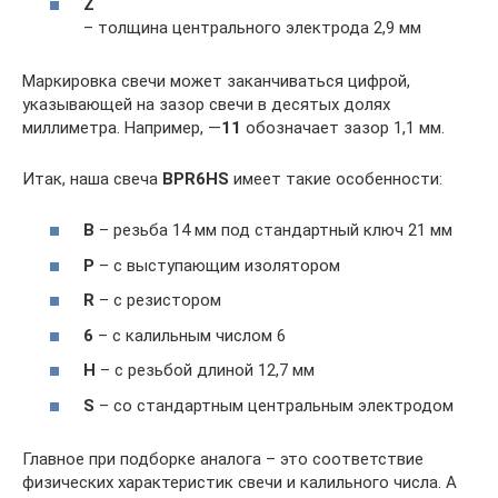
Z
– толщина центрального электрода 2,9 мм
Маркировка свечи может заканчиваться цифрой,
указывающей на зазор свечи в десятых долях
миллиметра. Например, —
11
обозначает зазор 1,1 мм.
Итак, наша свеча
BPR6HS
имеет такие особенности:
B
– резьба 14 мм под стандартный ключ 21 мм
P
– с выступающим изолятором
R
– с резистором
6
– с калильным числом 6
H
– с резьбой длиной 12,7 мм
S
– со стандартным центральным электродом
Главное при подборке аналога – это соответствие
физических характеристик свечи и калильного числа. А