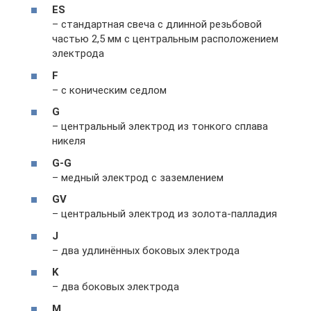
ES
– стандартная свеча с длинной резьбовой
частью 2,5 мм с центральным расположением
электрода
F
– с коническим седлом
G
– центральный электрод из тонкого сплава
никеля
G-G
– медный электрод с заземлением
GV
– центральный электрод из золота-палладия
J
– два удлинённых боковых электрода
K
– два боковых электрода
M