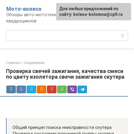
Перейти
Мото-колесо
Для любых предложений по
к
Обзоры авто-мототехники, снегоходов,
сайту: koleso-kolomna@cp9.ru
контенту
квадроциклов
Поиск:
Главная
»
Снаряжение
Проверка свечей зажигания, качества смеси
по цвету изолятора свечи зажигания скутера
Общий принцип поиска неисправности скутера
Проверка состояния поршневой группы скутера