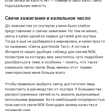
Если лючка на капоте нет — снимайте либо капот либо
подседельную емкость
Свечи зажигания и калильное число
До знакомства со скутером у меня было слабое
представление о свечах зажигания. Но тем не менее,
свечу я купил одной из первых деталей для скутера.
Тогда я ещё не разбирался в маркировке, и купил просто
по названию «Свеча для Honda Tact». А потом в
Интернете нашёл удобную таблицу для свечей NGK,
посмотрев на которую, мне захотелось чуть подробнее
разобраться в теме, и особенно – понять, что такое
калильное число свечи. Ведь именно этот термин
заинтересовал меня больше всего.
Чтобы правильно выбрать свечу, достаточно лишь
посмотреть в руководство от скутера. У большинства
распространённых свечей есть аналоги, выпускаемые
несколькими фирмами. Хотя наибольшей популярностью
пользуются свечи NGK благодаря своему качеству и
разумной цене.