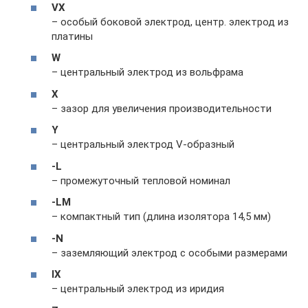
VX
– особый боковой электрод, центр. электрод из
платины
W
– центральный электрод из вольфрама
X
– зазор для увеличения производительности
Y
– центральный электрод V-образный
-L
– промежуточный тепловой номинал
-LM
– компактный тип (длина изолятора 14,5 мм)
-N
– заземляющий электрод с особыми размерами
IX
– центральный электрод из иридия