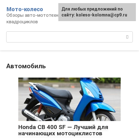
Перейти
Мото-колесо
Для любых предложений по
к
Обзоры авто-мототехники, снегоходов,
сайту: koleso-kolomna@cp9.ru
контенту
квадроциклов
Поиск:
Автомобиль
Honda CB 400 SF — Лучший для
начинающих мотоциклистов